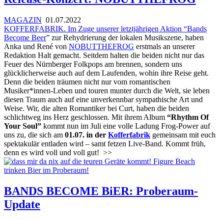
MAGAZIN
01.07.2022
KOFFERFABRIK. Im Zuge unserer letztjährigen Aktion “
Bands
Become Beer
” zur Rehydrierung der lokalen Musikszene, haben
Anka und René von
NOBUTTHEFROG
erstmals an unserer
Redaktion Halt gemacht. Seitdem halten die beiden nicht nur das
Feuer des Nürnberger Folkpops am brennen, sondern uns
glücklicherweise auch auf dem Laufenden, wohin ihre Reise geht.
Denn die beiden träumen nicht nur vom romantischen
Musiker*innen-Leben und touren munter durch die Welt, sie leben
diesen Traum auch auf eine unverkennbar sympathische Art und
Weise. Wir, die alten Romantiker bei Curt, haben die beiden
schlichtweg ins Herz geschlossen. Mit ihrem Album
“Rhythm Of
Your Soul”
kommt nun im Juli eine volle Ladung Frog-Power auf
uns zu, die sich am
01.07. in der
Kofferfabrik
gemeinsam mit euch
spektakulär entladen wird – samt fetzen Live-Band. Kommt früh,
denn es wird voll und voll gut!
>>
BANDS BECOME BiER: Proberaum-
Update