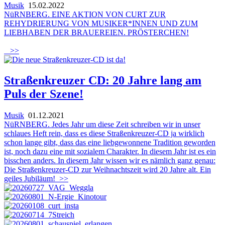
Musik
15.02.2022
NüRNBERG. EINE AKTION VON CURT ZUR
REHYDRIERUNG VON MUSIKER*INNEN UND ZUM
LIEBHABEN DER BRAUEREIEN. PRÖSTERCHEN!
>>
Straßenkreuzer CD: 20 Jahre lang am
Puls der Szene!
Musik
01.12.2021
NüRNBERG. Jedes Jahr um diese Zeit schreiben wir in unser
schlaues Heft rein, dass es diese Straßenkreuzer-CD ja wirklich
schon lange gibt, dass das eine liebgewonnene Tradition geworden
ist, noch dazu eine mit sozialem Charakter. In diesem Jahr ist es ein
bisschen anders. In diesem Jahr wissen wir es nämlich ganz genau:
Die Straßenkreuzer-CD zur Weihnachtszeit wird 20 Jahre alt. Ein
geiles Jubiläum!
>>