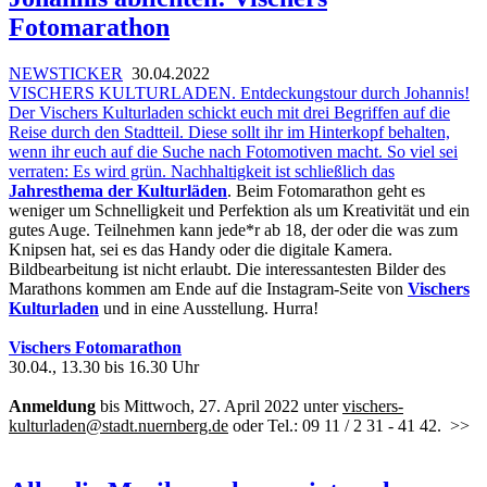
Fotomarathon
NEWSTICKER
30.04.2022
VISCHERS KULTURLADEN. Entdeckungstour durch Johannis!
Der Vischers Kulturladen schickt euch mit drei Begriffen auf die
Reise durch den Stadtteil. Diese sollt ihr im Hinterkopf behalten,
wenn ihr euch auf die Suche nach Fotomotiven macht. So viel sei
verraten: Es wird grün. Nachhaltigkeit ist schließlich das
Jahresthema der Kulturläden
. Beim Fotomarathon geht es
weniger um Schnelligkeit und Perfektion als um Kreativität und ein
gutes Auge. Teilnehmen kann jede*r ab 18, der oder die was zum
Knipsen hat, sei es das Handy oder die digitale Kamera.
Bildbearbeitung ist nicht erlaubt. Die interessantesten Bilder des
Marathons kommen am Ende auf die Instagram-Seite von
Vischers
Kulturladen
und in eine Ausstellung. Hurra!
Vischers Fotomarathon
30.04., 13.30 bis 16.30 Uhr
Anmeldung
bis Mittwoch, 27. April 2022 unter
vischers-
kulturladen@stadt.nuernberg.de
oder Tel.: 09 11 / 2 31 - 41 42.
>>