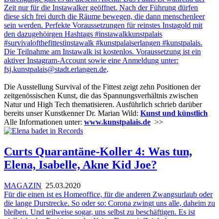
Zeit nur für die Instawalker geöffnet. Nach der Führung dürfen
diese sich frei durch die Räume bewegen, die dann menschenleer
sein werden. Perfekte Voraussetzungen für reinstes Instagold mit
den dazugehöirgen Hashtags #instawalkkunstpalais
#survivalofthefittestinstawalk #kunstpalaiserlangen #kunstpalais.
Die Teilnahme am Instawalk ist kostenlos. Voraussetzung ist ein
aktiver Instagram-Account sowie eine Anmeldung unter:
fsj.kunstpalais@stadt.erlangen.de
.
Die Ausstellung Survival of the Fittest zeigt zehn Positionen der
zeitgenössischen Kunst, die das Spannungsverhältnis zwischen
Natur und High Tech thematisieren. Ausführlich schrieb darüber
bereits unser Kunstkenner Dr. Marian Wild:
Kunst und künstlich
Alle Informationen unter:
www.kunstpalais.de
>>
Curts Quarantäne-Koller 4: Was tun,
Elena, Isabelle, Akne Kid Joe?
MAGAZIN
25.03.2020
Für die einen ist es Homeoffice, für die anderen Zwangsurlaub oder
die lange Durstrecke. So oder so: Corona zwingt uns alle, daheim zu
bleiben. Und teilweise sogar, uns selbst zu beschäftigen. Es ist