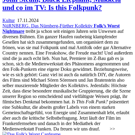
und co im TV: Is this Folkpunk?
Kultur
17.11.2024
NüRNBERG. Das Nürnberg-Fürther Kollektiv
Folk’s Worst
Nightmare
treibt ja schon seit einigen Jahren sein Unwesen auf
diversen Bühnen. Ein ganzer Haufen raubeinig klampfender
Gesellen hat sich zusammengefunden, um organisiert dem zu
frönen, was sie mal Folkpunk und mal Antifolk oder gar Alternative
Country nennen. Eine Freakshow, die Freude macht! Und außerdem
sind die ja auch echt lieb. Nun hat, Premiere im Z-Bau gab es ja
schon, sich die Medienwerkstatt des Phänomens angenommen und
den Folk-Punkern eine eigene Doku gewidmet. Beziehungsweise,
wie es sich gehört: Ganz viel ist auch da natürlich DIY, die Autoren
des Films sind Michael Sören Sörensen und Jan Bratenstein also
selber muszierende Mitglieder des Kollektivs. Jedenfalls: Höchste
Zeit, dass diese besondere musikalische Gruppierung, die die Szene
unserer Region so entscheidend und vielfältigste Weisen prägt, ihr
filmisches Denkmal bekommen hat.
Is This Folk Punk?
präsentiert
eine Subkultur, die abseits großer Labels von einem starken
Gemeinschaftsgefühl, von Energie und Zusammenhalt lebt, erlaubt
aber auch die kritische Selbstbefragung. Jetzt läuft der Film im
Frankenfernsehen und danach in der Mediathek der
Medienwerkstatt Franken. Da freuen wir uns drauf.
>>