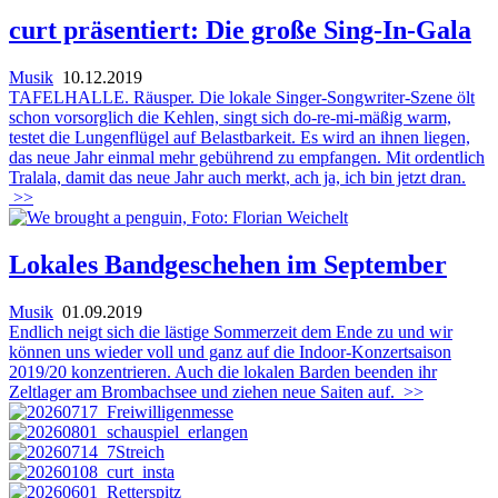
curt präsentiert: Die große Sing-In-Gala
Musik
10.12.2019
TAFELHALLE. Räusper. Die lokale Singer-Songwriter-Szene ölt
schon vorsorglich die Kehlen, singt sich do-re-mi-mäßig warm,
testet die Lungenflügel auf Belastbarkeit. Es wird an ihnen liegen,
das neue Jahr einmal mehr gebührend zu empfangen. Mit ordentlich
Tralala, damit das neue Jahr auch merkt, ach ja, ich bin jetzt dran.
>>
Lokales Bandgeschehen im September
Musik
01.09.2019
Endlich neigt sich die lästige Sommerzeit dem Ende zu und wir
können uns wieder voll und ganz auf die Indoor-Konzertsaison
2019/20 konzentrieren. Auch die lokalen Barden beenden ihr
Zeltlager am Brombachsee und ziehen neue Saiten auf.
>>