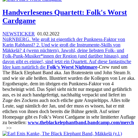
Handverlesenes Quartett: Folk's Worst
Cardgame
NEWSTICKER
01.02.2022
NüRNBERG. Wie groß ist eigentlich der Punkness-Faktor von
Karin Rabhansl? 2. Und wie groß die Instrumente-Skills von
Mäkkelä? 4 (wenn nüchtern). Jawohl, deine liebsten Folk- und
Folk-Punk-Musiker*innen der Region (und darüber hinaus), und
davon gibt es einige!, sind jetzt ein Quartett. Auf diese fantastische
Idee kam natürlich die
Folk‘s Worst Nightmare
-Crew rund um
The Black Elephant Band aka. Jan Bratenstein und John Steam Jr.
und wie sie alle heißen. Illustriert wurden die Kollegen von Lee aka.
Ergotherapie, dem im übrigen ein Punkness-Faktor von 4
bescheinigt wird. Das Spiel sieht nicht nur megagut und gefährlich
aus, es ist auch handgefertigt, nachhaltig verpackt und liefert im
Zuge des Zockens auch noch etliche gute Anspieltipps. Alles tolle
Leute, sagt nämlich der Jan, und der muss es wissen, hat er mit
etlichen von ihnen doch bereits die Bühne geteilt. Auf seiner
Homepage gibt es Folk‘s Worst Cardgame in sehr limitierter Auflage
zu bestellen:
www.theblackelephantband.bandcamp.com/merch
>>