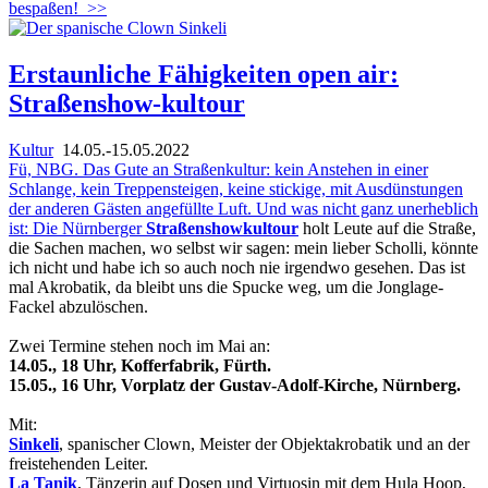
bespaßen!
>>
Erstaunliche Fähigkeiten open air:
Straßenshow-kultour
Kultur
14.05.-15.05.2022
Fü, NBG. Das Gute an Straßenkultur: kein Anstehen in einer
Schlange, kein Treppensteigen, keine stickige, mit Ausdünstungen
der anderen Gästen angefüllte Luft. Und was nicht ganz unerheblich
ist: Die Nürnberger
Straßenshowkultour
holt Leute auf die Straße,
die Sachen machen, wo selbst wir sagen: mein lieber Scholli, könnte
ich nicht und habe ich so auch noch nie irgendwo gesehen. Das ist
mal Akrobatik, da bleibt uns die Spucke weg, um die Jonglage-
Fackel abzulöschen.
Zwei Termine stehen noch im Mai an:
14.05., 18 Uhr, Kofferfabrik, Fürth.
15.05., 16 Uhr, Vorplatz der Gustav-Adolf-Kirche, Nürnberg.
Mit:
Sinkeli
, spanischer Clown, Meister der Objektakrobatik und an der
freistehenden Leiter.
La Tanik
, Tänzerin auf Dosen und Virtuosin mit dem Hula Hoop,