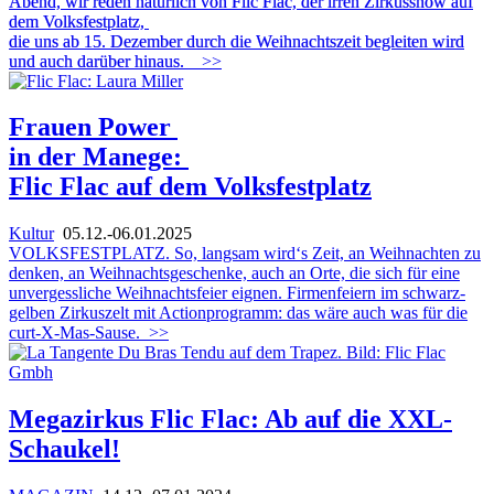
Abend, wir reden natürlich von Flic Flac, der irren Zirkusshow auf
dem Volksfestplatz,
die uns ab 15. Dezember durch die Weihnachtszeit begleiten wird
und auch darüber hinaus.
>>
Frauen Power
in der Manege:
Flic Flac auf dem Volksfestplatz
Kultur
05.12.-06.01.2025
VOLKSFESTPLATZ. So, langsam wird‘s Zeit, an Weihnachten zu
denken, an Weihnachtsgeschenke, auch an Orte, die sich für eine
unvergessliche Weihnachtsfeier eignen. Firmenfeiern im schwarz-
gelben Zirkuszelt mit Actionprogramm: das wäre auch was für die
curt-X-Mas-Sause.
>>
Megazirkus Flic Flac: Ab auf die XXL-
Schaukel!