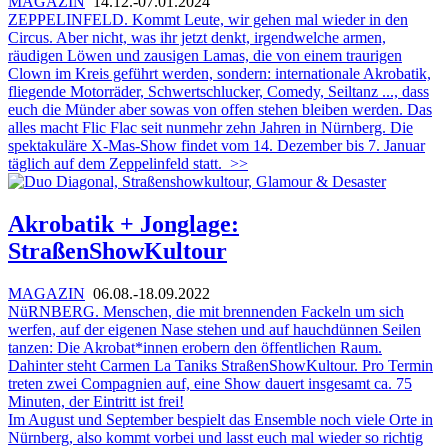
MAGAZIN
14.12.-07.01.2024
ZEPPELINFELD. Kommt Leute, wir gehen mal wieder in den
Circus. Aber nicht, was ihr jetzt denkt, irgendwelche armen,
räudigen Löwen und zausigen Lamas, die von einem traurigen
Clown im Kreis geführt werden, sondern: internationale Akrobatik,
fliegende Motorräder, Schwertschlucker, Comedy, Seiltanz ..., dass
euch die Münder aber sowas von offen stehen bleiben werden. Das
alles macht Flic Flac seit nunmehr zehn Jahren in Nürnberg. Die
spektakuläre X-Mas-Show findet vom 14. Dezember bis 7. Januar
täglich auf dem Zeppelinfeld statt.
>>
Akrobatik + Jonglage:
StraßenShowKultour
MAGAZIN
06.08.-18.09.2022
NüRNBERG. Menschen, die mit brennenden Fackeln um sich
werfen, auf der eigenen Nase stehen und auf hauchdünnen Seilen
tanzen: Die Akrobat*innen erobern den öffentlichen Raum.
Dahinter steht Carmen La Taniks StraßenShowKultour. Pro Termin
treten zwei Compagnien auf, eine Show dauert insgesamt ca. 75
Minuten, der Eintritt ist frei!
Im August und September bespielt das Ensemble noch viele Orte in
Nürnberg, also kommt vorbei und lasst euch mal wieder so richtig