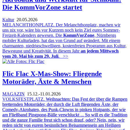
Die KommVorZone startet
Kultur
20.05.2026
MELANCHTHONPLATZ. Der Melanchthonplatz, machen wir
uns nix vor, wäre bis vor Kurzem noch kein Ziel eures Sommer-
Freizeit-Kalenders gewesen. Die
KommVorZone
, Nürnbergs
mobiler Kulturladen, hat das von Grund auf geändert. Mit einem
charmanten, niedrigschwelligen, kostenfreien Programm aus Kultur,
Bewegung und Kreativität. In diesem Jahr
an jedem Mittwoch
vom 20. Mai bis zum 29. Juli
.
>>
Flic Flac X-Mas-Show: Fliegende
Motoräder, Äxte & Menschen
MAGAZIN
15.12.-11.01.2026
VOLKSFESTPLATZ.
Weihnachten: Das Fest der über die Rampen
bretternden Motorräder, der durch die Luft fliegenden Äxte, der
Comedy-Akrobaten, des Punk-Clowns in pinken Hotpants, der wie
am Fließband Pingpong-Bälle verschluckt ... So will es die Tradition
und die ganze Familie freut sich schon drauf, oder? Nein, nein, wir
reden nicht von eurem besinnlichen Beisammensein am Heiligen