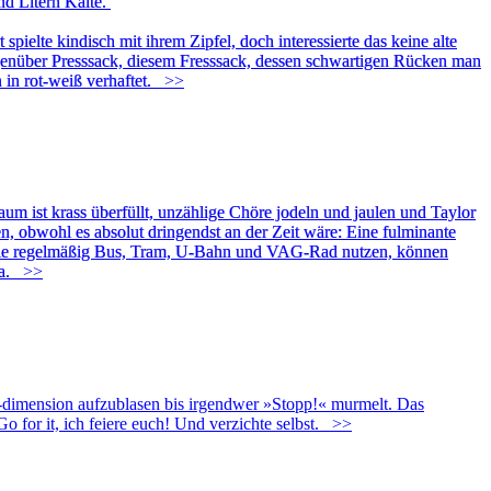
nd Litern Kälte.
ielte kindisch mit ihrem Zipfel, doch interessierte das keine alte
egenüber Presssack, diesem Fresssack, dessen schwartigen Rücken man
 in rot-weiß verhaftet.
>>
um ist krass überfüllt, unzählige Chöre jodeln und jaulen und Taylor
, obwohl es absolut dringendst an der Zeit wäre: Eine fulminante
s, die regelmäßig Bus, Tram, U-Bahn und VAG-Rad nutzen, können
na.
>>
nten-dimension aufzublasen bis irgendwer »Stopp!« murmelt. Das
for it, ich feiere euch! Und verzichte selbst.
>>