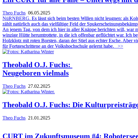
Theo Fuchs
06.05.2025
NüRNBERG.
Es lässt sich beim besten Willen nicht leugnen: als K
zählt natürlich auch das vielfältige Feld der Spukerscheinungsbekä
An jenem Tag, von dem ich hier in aller Knäppe berichten will, war 
winzige Hütte herumtrottete, in die ich offenbar geflüchtet war. Ich be
Holzklotz mit roten Borsten, daran der Stiel aus echter Esche. Aber v
für Fortgeschrittene an der Volkshochschule gelernt habe.
>>
Theobald O.J. Fuchs:
Neugeboren vielmals
Theo Fuchs
27.02.2025
Theobald O.J. Fuchs: Die Kulturpreisträg
Theo Fuchs
21.01.2025
CURT im Zukunftsmuseum #4: Robotersee