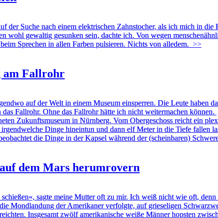
uf der Suche nach einem elektrischen Zahnstocher, als ich mich in die R
ren wohl gewaltig gesunken sein, dachte ich. Von wegen menschenähn
beim Sprechen in allen Farben pulsieren. Nichts von alledem.
>>
 am Fallrohr
gendwo auf der Welt in einem Museum einsperren. Die Leute haben dafü
 das Fallrohr. Ohne das Fallrohr hätte ich nicht weitermachen können.
fneten Zukunftsmuseum in Nürnberg. Vom Obergeschoss reicht ein plexig
endwelche Dinge hineintun und dann elf Meter in die Tiefe fallen lassen.
, beobachtet die Dinge in der Kapsel während der (scheinbaren) Schwere
 auf dem Mars herumrovern
hießen«, sagte meine Mutter oft zu mir. Ich weiß nicht wie oft, denn si
ie Mondlandung der Amerikaner verfolgte, auf grieseligen Schwarzwei
rreichten. Insgesamt zwölf amerikanische weiße Männer hopsten zwisc