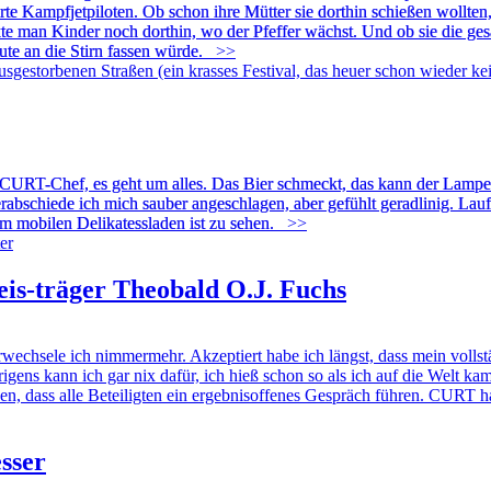
e Kampfjetpiloten. Ob schon ihre Mütter sie dorthin schießen wollten, 
kte man Kinder noch dorthin, wo der Pfeffer wächst. Und ob sie die ge
ute an die Stirn fassen würde.
>>
m CURT-Chef, es geht um alles. Das Bier schmeckt, das kann der Lampe
rabschiede ich mich sauber angeschlagen, aber gefühlt geradlinig. Lau
m mobilen Delikatessladen ist zu sehen.
>>
eis-träger Theobald O.J. Fuchs
echsele ich nimmermehr. Akzeptiert habe ich längst, dass mein vollst
gens kann ich gar nix dafür, ich hieß schon so als ich auf die Welt kam
n, dass alle Beteiligten ein ergebnisoffenes Gespräch führen. CURT ha
esser