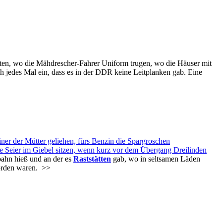
ten, wo die Mähdrescher-Fahrer Uniform trugen, wo die Häuser mit
h jedes Mal ein, dass es in der DDR keine Leitplanken gab. Eine
r der Mütter geliehen, fürs Benzin die Spargroschen
e Seier im Giebel sitzen, wenn kurz vor dem Übergang Dreilinden
bahn hieß und an der es
Raststätten
gab, wo in seltsamen Läden
orden waren.
>>