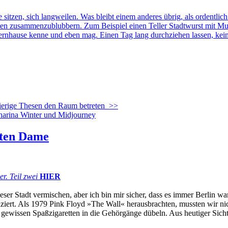
, sich langweilen. Was bleibt einem anderes übrig, als ordentlich au
iten zusammenzublubbern. Zum Beispiel einen Teller Stadtwurst mit M
m Elternhause kenne und eben mag. Einen Tag lang durchziehen lassen, k
erige Thesen den Raum betreten
>>
lten Dame
. Teil zwei
HIER
dieser Stadt vermischen, aber ich bin mir sicher, dass es immer Berli
iert. Als 1979 Pink Floyd »The Wall« herausbrachten, mussten wir nic
 gewissen Spaßzigaretten in die Gehörgänge dübeln. Aus heutiger Sich