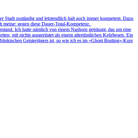
ser Stadt zuständig und letztendlich halt auch immer kompetent. Dazu
Ich meine: gegen diese Dauer-Total-Kompetenz.
orstand. Ich hatte nämlich von einem Nashorn geträumt, das um eine
Seiten, mit nichts ausgerüstet als einem altertümlichen Kehrbesen. Ein
fränkischen Geisterjägers ist, so wie ich es im »Ghost Busting«-Kurs