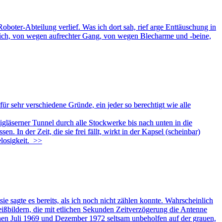
oboter-Abteilung verlief. Was ich dort sah, rief arge Enttäuschung in
lich, von wegen aufrechter Gang, von wegen Blecharme und -beine,
r sehr verschiedene Gründe, ein jeder so berechtigt wie alle
läserner Tunnel durch alle Stockwerke bis nach unten in die
 In der Zeit, die sie frei fällt, wirkt in der Kapsel (scheinbar)
losigkeit.
>>
e sagte es bereits, als ich noch nicht zählen konnte. Wahrscheinlich
ßbildern, die mit etlichen Sekunden Zeitverzögerung die Antenne
hen Juli 1969 und Dezember 1972 seltsam unbeholfen auf der grauen,