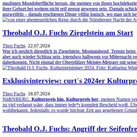
staubigen Mondoberfläche herum, die meisten von ihnen hochdekoriert
ihrer Geburt bei weitem nicht reif genug gewesen sein. Damals schic
anzweifeln – damals erschienen Dinge völlig logisch, wo man sich he
Theobald O.J. Fuchs Ziegelstein am Start
Theo Fuchs
22.07.2024
War ich neulich dienstlich in Ziegelstein. Montagabend, Termin bei
aber auch wieder Schluss sein, irgendwo halbwegs vor Mitternacht ve
daherkommt. Nicht einmal der Oberpfälzer Meister-Metzger mit seine
Exklusivinterview: curt´s 2024er Kulturpr
Theo Fuchs
18.07.2024
NüRNBERG.
Kulturpreis hin, Kulturpreis her
, meinen Namen verw
zu viel verlangt wäre, dass immer jede*r komplett Bescheid weiß. Übri
wohlbekannt. Jedenfalls: es wurde höchste Zeit aus gegebenen Gründe
Theobald O.J. Fuchs: Angriff der Seifenfr