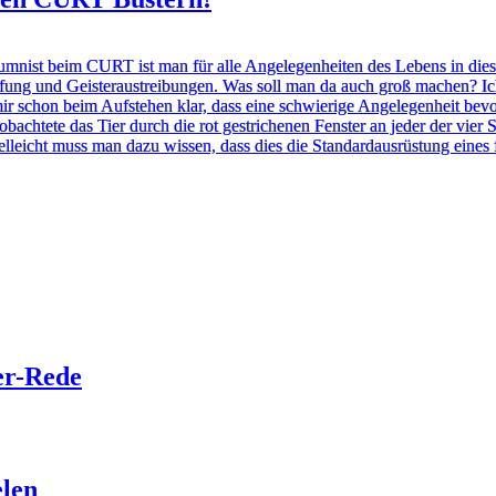
olumnist beim CURT ist man für alle Angelegenheiten des Lebens in die
mpfung und Geisteraustreibungen. Was soll man da auch groß machen? 
mir
schon beim Aufstehen klar, dass eine schwierige Angelegenheit bev
obachtete das Tier durch die rot gestrichenen Fenster an jeder der vier 
ielleicht muss man dazu wissen, dass dies die Standardausrüstung eines 
er-Rede
len