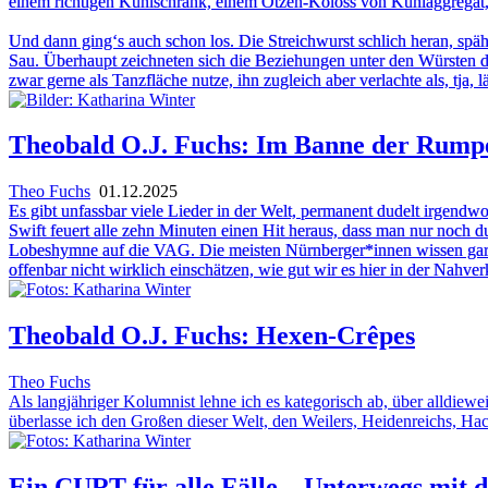
einem richtigen Kühlschrank, einem Otzen-Koloss von Kühlaggregat,
Und dann ging‘s auch schon los. Die Streichwurst schlich heran, späht
Sau. Überhaupt zeichneten sich die Beziehungen unter den Würsten d
zwar gerne als Tanzfläche nutze, ihn zugleich aber verlachte als, tja,
Theobald O.J. Fuchs: Im Banne der Rump
Theo Fuchs
01.12.2025
Es gibt unfassbar viele Lieder in der Welt, permanent dudelt irgendw
Swift feuert alle zehn Minuten einen Hit heraus, dass man nur noch 
Lobeshymne auf die VAG. Die meisten Nürnberger*innen wissen gar ni
offenbar nicht wirklich einschätzen, wie gut wir es hier in der Nah
Theobald O.J. Fuchs: Hexen-Crêpes
Theo Fuchs
Als langjähriger Kolumnist lehne ich es kategorisch ab, über alldiewe
überlasse ich den Großen dieser Welt, den Weilers, Heidenreichs, Ha
Ein CURT für alle Fälle – Unterwegs mit