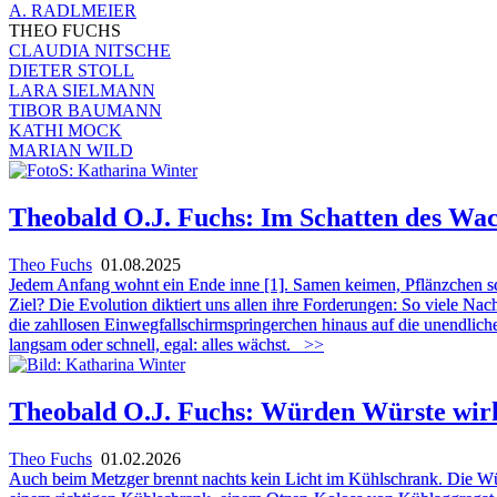
A. RADLMEIER
THEO FUCHS
CLAUDIA NITSCHE
DIETER STOLL
LARA SIELMANN
TIBOR BAUMANN
KATHI MOCK
MARIAN WILD
Theobald O.J. Fuchs: Im Schatten des Wa
Theo Fuchs
01.08.2025
Jedem Anfang wohnt ein Ende inne [1]. Samen keimen, Pflänzchen sc
Ziel? Die Evolution diktiert uns allen ihre Forderungen: So viele 
die zahllosen Einwegfallschirmspringerchen hinaus auf die unendliche
langsam oder schnell, egal: alles wächst.
>>
Theobald O.J. Fuchs: Würden Würste wirkli
Theo Fuchs
01.02.2026
Auch beim Metzger brennt nachts kein Licht im Kühlschrank. Die Wür