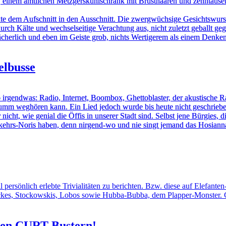
 einem amtlichen Metzgerskühlschrank mit Brusthaaren und zehntause
e dem Aufschnitt in den Ausschnitt. Die zwergwüchsige Gesichtswurst sp
urch Kälte und wechselseitige Verachtung aus, nicht zuletzt geballt g
 lächerlich und eben im Geiste grob, nichts Wertigerem als einem Denken
elbusse
o irgendwas: Radio, Internet, Boombox, Ghettoblaster, der akustische Ra
dumm weghören kann. Ein Lied jedoch wurde bis heute nicht geschrieben
cht, wie genial die Öffis in unserer Stadt sind. Selbst jene Bürgie
verkehrs-Noris haben, denn nirgend-wo und nie singt jemand das Hosian
il persönlich erlebte Trivialitäten zu berichten. Bzw. diese auf Elefa
ckes, Stockowskis, Lobos sowie Hubba-Bubba, dem Plapper-Monster. Go 
 den CURT Bustern!