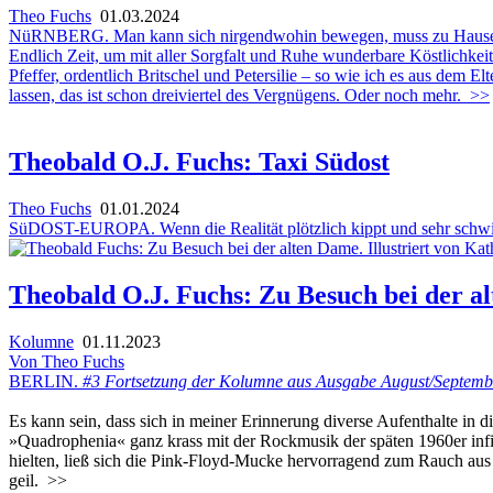
Theo Fuchs
01.03.2024
NüRNBERG. Man kann sich nirgendwohin bewegen, muss zu Hause sitzen
Endlich Zeit, um mit aller Sorgfalt und Ruhe wunderbare Köstlichke
Pfeffer, ordentlich Britschel und Petersilie – so wie ich es aus de
lassen, das ist schon dreiviertel des Vergnügens. Oder noch mehr.
>>
Theobald O.J. Fuchs: Taxi Südost
Theo Fuchs
01.01.2024
SüDOST-EUROPA. Wenn die Realität plötzlich kippt und sehr schwi
Theobald O.J. Fuchs: Zu Besuch bei der a
Kolumne
01.11.2023
Von Theo Fuchs
BERLIN.
#3 Fortsetzung der Kolumne aus Ausgabe August/September
Es kann sein, dass sich in meiner Erinnerung diverse Aufenthalte in 
»Quadrophenia« ganz krass mit der Rockmusik der späten 1960er infiz
hielten, ließ sich die Pink-Floyd-Mucke hervorragend zum Rauch aus
geil.
>>