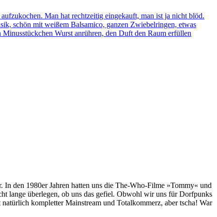
fzukochen. Man hat rechtzeitig eingekauft, man ist ja nicht blöd.
usik, schön mit weißem Balsamico, ganzen Zwiebelringen, etwas
ein Minusstückchen Wurst anrühren, den Duft den Raum erfüllen
n war. In den 1980er Jahren hatten uns die The-Who-Filme »Tommy« und
ht lange überlegen, ob uns das gefiel. Obwohl wir uns für Dorfpunks
t natürlich kompletter Mainstream und Totalkommerz, aber tscha! War