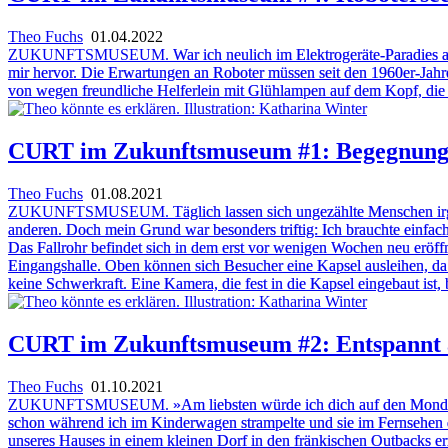
Theo Fuchs
01.04.2022
ZUKUNFTSMUSEUM.
War ich neulich im Elektrogeräte-Paradies a
mir hervor. Die Erwartungen an Roboter müssen seit den 1960er-Jah
von wegen freundliche Helferlein mit Glühlampen auf dem Kopf, die 
CURT im Zukunftsmuseum #1: Begegnung
Theo Fuchs
01.08.2021
ZUKUNFTSMUSEUM.
Täglich lassen sich ungezählte Menschen ir
anderen. Doch mein Grund war besonders triftig: Ich brauchte einfach
Das Fallrohr befindet sich in dem erst vor wenigen Wochen neu eröf
Eingangshalle. Oben können sich Besucher eine Kapsel ausleihen, da irg
keine Schwerkraft. Eine Kamera, die fest in die Kapsel eingebaut ist
CURT im Zukunftsmuseum #2: Entspannt
Theo Fuchs
01.10.2021
ZUKUNFTSMUSEUM.
»Am liebsten würde ich dich auf den Mond sc
schon während ich im Kinderwagen strampelte und sie im Fernsehen d
unseres Hauses in einem kleinen Dorf in den fränkischen Outbacks e