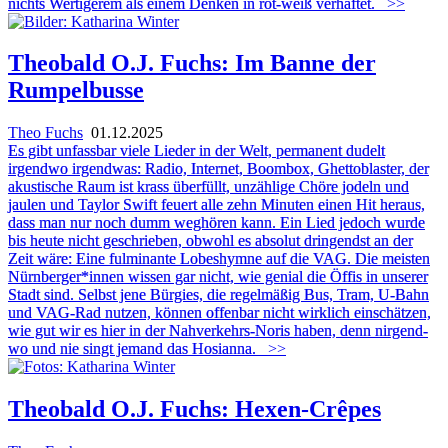
nichts Wertigerem als einem Denken in rot-weiß verhaftet.
>>
Theobald O.J. Fuchs: Im Banne der
Rumpelbusse
Theo Fuchs
01.12.2025
Es gibt unfassbar viele Lieder in der Welt, permanent dudelt
irgendwo irgendwas: Radio, Internet, Boombox, Ghettoblaster, der
akustische Raum ist krass überfüllt, unzählige Chöre jodeln und
jaulen und Taylor Swift feuert alle zehn Minuten einen Hit heraus,
dass man nur noch dumm weghören kann. Ein Lied jedoch wurde
bis heute nicht geschrieben, obwohl es absolut dringendst an der
Zeit wäre: Eine fulminante Lobeshymne auf die VAG. Die meisten
Nürnberger*innen wissen gar nicht, wie genial die Öffis in unserer
Stadt sind. Selbst jene Bürgies, die regelmäßig Bus, Tram, U-Bahn
und VAG-Rad nutzen, können offenbar nicht wirklich einschätzen,
wie gut wir es hier in der Nahverkehrs-Noris haben, denn nirgend-
wo und nie singt jemand das Hosianna.
>>
Theobald O.J. Fuchs: Hexen-Crêpes