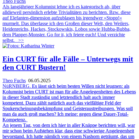
Theo Fuchs
Als langjähriger Kolumnist lehne ich es kategorisch ab, über
alldieweil persönlich erlebte Trivialitäten zu berichten. Bzw. diese
auf Elefanten-dimension aufzublasen bis irgendwer »Stopp!«
murmelt. Das überlasse ich den Großen dieser Welt, den Weilers,
Heidenreichs, Hackes, Stockowskis, Lobos sowie Hubba-Bubba,
dem Plapper-Monster. Go for it, ich feiere euch! Und verzichte
selbst.
>>
Ein CURT für alle Fälle – Unterwegs mit
den CURT Bustern!
Theo Fuchs
06.05.2025
NüRNBERG.
Es lässt sich beim besten Willen nicht leugnen: als
Kolumnist beim CURT ist man für alle Angelegenheiten des Lebens
in dieser Stadt zuständig und letztendlich halt auch immer
kompetent. Dazu zählt natürlich auch das vielfältige Feld der
Spukerscheinungsbekämpfung und Geisteraustreibungen. Was soll
man da auch groß machen? Ich meine: gegen diese Dauer-Total-
Kompetenz.
An jenem Tag, von dem ich hier in aller Knäppe berichten will, war
mir
schon beim Aufstehen klar, dass eine schwierige Angelegenheit
bevorstand. Ich hatte nämlich von einem Nashorn geträumt, das um