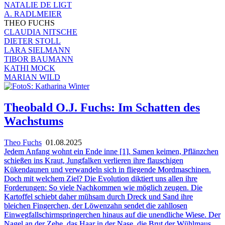
NATALIE DE LIGT
A. RADLMEIER
THEO FUCHS
CLAUDIA NITSCHE
DIETER STOLL
LARA SIELMANN
TIBOR BAUMANN
KATHI MOCK
MARIAN WILD
Theobald O.J. Fuchs: Im Schatten des
Wachstums
Theo Fuchs
01.08.2025
Jedem Anfang wohnt ein Ende inne [1]. Samen keimen, Pflänzchen
schießen ins Kraut, Jungfalken verlieren ihre flauschigen
Kükendaunen und verwandeln sich in fliegende Mordmaschinen.
Doch mit welchem Ziel? Die Evolution diktiert uns allen ihre
Forderungen: So viele Nachkommen wie möglich zeugen. Die
Kartoffel schiebt daher mühsam durch Dreck und Sand ihre
bleichen Fingerchen, der Löwenzahn sendet die zahllosen
Einwegfallschirmspringerchen hinaus auf die unendliche Wiese. Der
Nagel an der Zehe, das Haar in der Nase, die Brut der Wühlmaus,