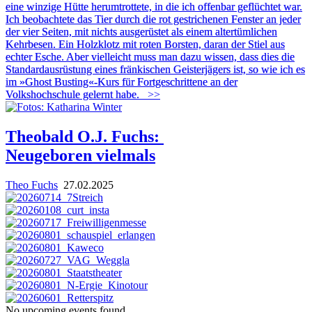
eine winzige Hütte herumtrottete, in die ich offenbar geflüchtet war.
Ich beobachtete das Tier durch die rot gestrichenen Fenster an jeder
der vier Seiten, mit nichts ausgerüstet als einem altertümlichen
Kehrbesen. Ein Holzklotz mit roten Borsten, daran der Stiel aus
echter Esche. Aber vielleicht muss man dazu wissen, dass dies die
Standardausrüstung eines fränkischen Geisterjägers ist, so wie ich es
im »Ghost Busting«-Kurs für Fortgeschrittene an der
Volkshochschule gelernt habe.
>>
Theobald O.J. Fuchs:
Neugeboren vielmals
Theo Fuchs
27.02.2025
No upcoming events found