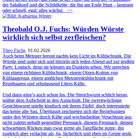
der Salatkopf und die Schildkröte, die ihn am Ende frisst – langsam
oder schnell, egal: alles wächst.
>>
Theobald O.J. Fuchs: Würden Würste
wirklich sich selbst zerfleischen?
Theo Fuchs
01.02.2026
Auch beim Metzger brennt nachts kein Licht im Kühlschrank. Die
Würste sind unter sich und bürzeln sich jeden Abend auf zur großen
Party. Logisch, denn sie können im Dunkeln sehen. Wir sprechen
von einem richtigen Kühlschrank, einem Otzen-Koloss von
Kühlaggregat, einem amtlichen Metzgerskühlschrank mit
Brusthaaren und zehntausend Litern Kälte.
Und dann ging‘s auch schon los. Die Streichwurst schlich heran,
spähte dem Aufschnitt in den Ausschnitt. Die zwergwüchsige
Gesichtswurst spielte kindisch mit ihrem Zipfel, doch interessierte
das keine alte Sau. Überhaupt zeichneten sich die Beziehungen
unter den Würsten durch Kälte und wechselseitige Verachtung aus,
nicht zuletzt geballt gegenüber Presssack, diesem Fresssack, dessen
schwartigen Rücken man zwar gerne als Tanzfläche nutze, ihn
zugleich aber verlachte als, tja, lächerlich und eben im Geiste grob,