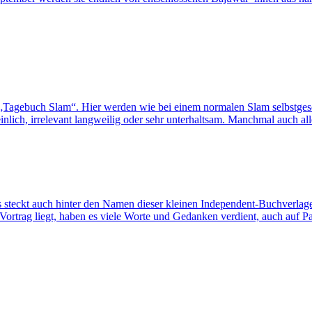
o „Tagebuch Slam“. Hier werden wie bei einem normalen Slam selbstgesc
einlich, irrelevant langweilig oder sehr unterhaltsam. Manchmal auch a
as steckt auch hinter den Namen dieser kleinen Independent-Buchverlag
trag liegt, haben es viele Worte und Gedanken verdient, auch auf Pa