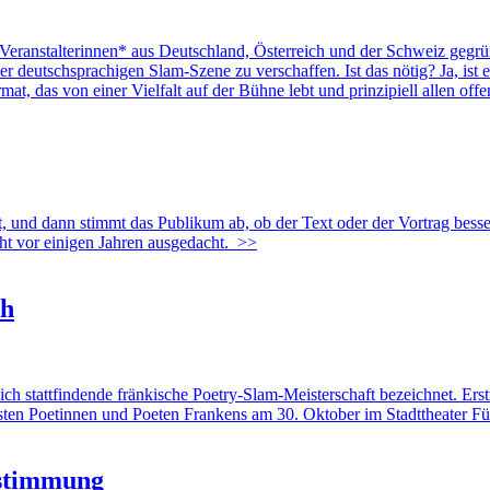
eranstalterinnen* aus Deutschland, Österreich und der Schweiz gegründ
deutschsprachigen Slam-Szene zu verschaffen. Ist das nötig? Ja, ist 
t, das von einer Vielfalt auf der Bühne lebt und prinzipiell allen offen
 und dann stimmt das Publikum ab, ob der Text oder der Vortrag besser 
t vor einigen Jahren ausgedacht.
>>
th
attfindende fränkische Poetry-Slam-Meisterschaft bezeichnet. Erstm
esten Poetinnen und Poeten Frankens am 30. Oktober im Stadttheater Fü
lstimmung