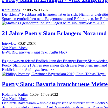
Kathi Mock
27.08.-26.09.2023
Die „kleine“ Nachbarstadt Erlangen hat es in sich. Nicht nur vielsei
Sprachen ermöglichen neue Begegnungen und Erfahrungen. Im Rahme
21 Jahre Poetry Slam Erlangen: Nora und
Interview
08.01.2023
Von Kathi Mock
E-WERK.
Interview und Text: Kathi Mock
Es gibt was zu feiern! Endlich kann der Erlanger Poetry Slam wieder s
Poetry Slam vor 21 Jahren gewannen gleich zwei Personen: niemand 
Einblick in die Anfangszeiten.
>>
Poetry Slam: Bavaria braucht neue Meiste
Kolumne
,
Kultur
15.09.-17.09.2022
Von Kathi Mock
Der letzte Bayernslam – also die bayerische Meisterschaft im Poetry 
damit schon viel zu lange im Amt. Neuwahlen müssen her! Diesen Sep