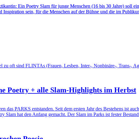
 Praktikantin: Ein Poetry Slam für junge Menschen (16 bis 30 Jahre) s
d Inspiration sein, für die Menschen auf der Bühne und die im Publi
l zu oft sind FLINTAs (Frauen, Lesben, Inter-, Nonbinäre-, Trans-, A
he Poetry + alle Slam-Highlights im Herbst
hren das PARKS entstanden. Seit dem ersten Jahr des Bestehens ist
ry Slam hat den Anfang gemacht. Der Slam im Parks ist fester Bestandt
rechen Poesie