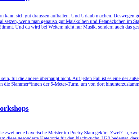
 man kann sich gut draussen aufhalten. Und Urlaub machen. Deswegen 
Saal setzen, wenn man genauso gut Maiskolben und Fetapäckchen im Stad
Stimmt. Und da wird bei Weitem nicht nur Musik, sondern auch das ges
für die andere überhaupt nicht. Auf jeden Fall ist es eine der auß
n die Slammer*innen der 5-Meter-Turm, um von dort hinunterzuslamme
Workshops
e zwei neue bayerische Meister im Poetry Slam gekürt. Zwei? Ja, zw
 diese gesonderte Kategorie für den Nachwuchs. U20 bedeutet, dass die