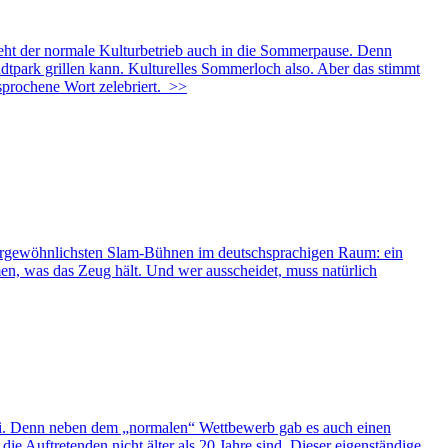
geht der normale Kulturbetrieb auch in die Sommerpause. Denn
tpark grillen kann. Kulturelles Sommerloch also. Aber das stimmt
prochene Wort zelebriert.
>>
ergewöhnlichsten Slam-Bühnen im deutschsprachigen Raum: ein
n, was das Zeug hält. Und wer ausscheidet, muss natürlich
ei. Denn neben dem „normalen“ Wettbewerb gab es auch einen
 Auftretenden nicht älter als 20 Jahre sind. Dieser eigenständige