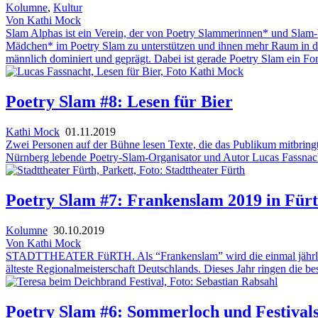
Kolumne
,
Kultur
Von Kathi Mock
Slam Alphas ist ein Verein, der von Poetry Slammerinnen* und Slam-V
Mädchen* im Poetry Slam zu unterstützen und ihnen mehr Raum in der 
männlich dominiert und geprägt. Dabei ist gerade Poetry Slam ein Forma
Poetry Slam #8: Lesen für Bier
Kathi Mock
01.11.2019
Zwei Personen auf der Bühne lesen Texte, die das Publikum mitbringt,
Nürnberg lebende Poetry-Slam-Organisator und Autor Lucas Fassnach
Poetry Slam #7: Frankenslam 2019 in Für
Kolumne
30.10.2019
Von Kathi Mock
STADTTHEATER FüRTH. Als “Frankenslam” wird die einmal jährlich st
älteste Regionalmeisterschaft Deutschlands. Dieses Jahr ringen die b
Poetry Slam #6: Sommerloch und Festiva