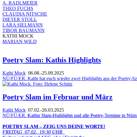
A. RADLMEIER
THEO FUCHS
CLAUDIA NITSCHE
DIETER STOLL
LARA SIELMANN
TIBOR BAUMANN
KATHI MOCK
MARIAN WILD
Poetry Slam: Kathis Highlights
Kathi Mock
06.08.-25.09.2025
NÜ/FÜ/ER. Kathi hat euch wieder zwei Highlights aus der Poetry-Sze
Poetry Slam im Februar und März
Kathi Mock
07.02.-26.03.2025
NÜ/FÜ/ER.
Kathis Slam-Highlights und alle Poetry-Termine in Nürn
POETRY SLAM – ZEIG UNS DEINE WORTE!
FREITAG, 07.02., 19:30 UHR