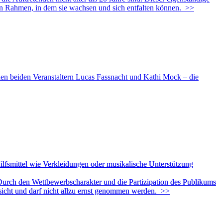
n Rahmen, in dem sie wachsen und sich entfalten können.
>>
 den beiden Veranstaltern Lucas Fassnacht und Kathi Mock – die
ilfsmittel wie Verkleidungen oder musikalische Unterstützung
Durch den Wettbewerbscharakter und die Partizipation des Publikums
bsicht und darf nicht allzu ernst genommen werden.
>>