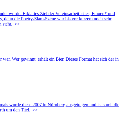
et wurde. Erklärtes Ziel der Vereinsarbeit ist es, Frauen* und
es, denn die Poetry-Slam-Szene war bis vor kurzem noch sehr
 steht.
>>
war. Wer gewinnt, erhält ein Bier. Dieses Format hat sich der in
als wurde diese 2007 in Nürnberg ausgetragen und ist somit die
rth um den Titel.
>>