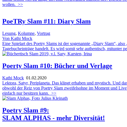
wollen.
>>
PoeTRy Slam #11: Diary Slam
Lesung
,
Kolumne
,
Vortrag
Von Kathi Mock
Eine Spielart des Poetry Slams ist der sogenannte „Diary Slam“, als
Tagebucheinträge handelt. Es wird somit sehr authentisch, mitunter p
Poerty Slam #10: Bücher und Verlage
Kathi Mock
01.02.2020
Lektora, Satyr, Periplaneta. Das klingt erhaben und mystisch. Und d
obwohl der Reiz von Poetry Slam zweifelsohne im Moment und LiveVor
einfach nur besitzen kann.
>>
Poetry Slam #9:
SLAM ALPHAS - mehr Diversität!