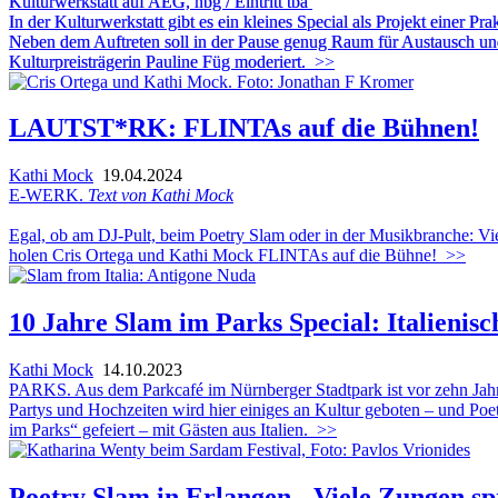
Kulturwerkstatt auf AEG, nbg / Eintritt tba
In der Kulturwerkstatt gibt es ein kleines Special als Projekt einer
Neben dem Auftreten soll in der Pause genug Raum für Austausch un
Kulturpreisträgerin Pauline Füg moderiert.
>>
LAUTST*RK: FLINTAs auf die Bühnen!
Kathi Mock
19.04.2024
E-WERK.
Text von Kathi Mock
Egal, ob am DJ-Pult, beim Poetry Slam oder in der Musikbranche: Vie
holen Cris Ortega und Kathi Mock FLINTAs auf die Bühne!
>>
10 Jahre Slam im Parks Special: Italienisc
Kathi Mock
14.10.2023
PARKS. Aus dem Parkcafé im Nürnberger Stadtpark ist vor zehn Ja
Partys und Hochzeiten wird hier einiges an Kultur geboten – und Poet
im Parks“ gefeiert – mit Gästen aus Italien.
>>
Poetry Slam in Erlangen - Viele Zungen sp