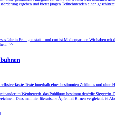
förderung ergeben und bietet jungen Teilnehmenden einen geschützte
s Jahr in Erlangen statt – und curt ist Medienpartner. Wir haben mit
hen.
>>
ebühnen
selbstverfasste Texte innerhalb eines bestimmten Zeitlimits und ohne H
ereinander im Wettbewerb, das Publikum bestimmt den*die Sieger*in. 
eichnen. Dass man hier literarische Äpfel mit Birnen vergleicht, ist A
M