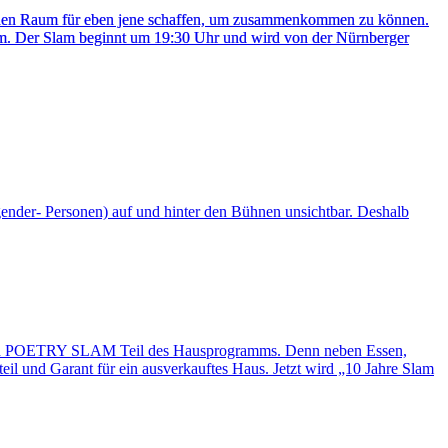
oll einen Raum für eben jene schaffen, um zusammenkommen zu können.
kum. Der Slam beginnt um 19:30 Uhr und wird von der Nürnberger
gender- Personen) auf und hinter den Bühnen unsichtbar. Deshalb
 auch POETRY SLAM Teil des Hausprogramms. Denn neben Essen,
eil und Garant für ein ausverkauftes Haus. Jetzt wird „10 Jahre Slam