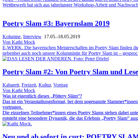
Wettbewerb hat sich aus jahrelanger Workshop-Arbeit und Nachwuchs
Poetry Slam #3: Bayernslam 2019
Kolumne
,
Interview
17.05.-18.05.2019
Von Kathi Mock
E-WERK. Die bayerischen Meisterschaften im Poetry Slam finden diese
nebenbei auch noch unsere Kolumnistin für Poetry Slam ist – gesproc
Poetry Slam #2: Von Poetry Slam und Les
Kabarett
,
Freizeit
,
Kultur
,
Vortrag
Von Kathi Mock
Was ist eigentlich dieses „Pöttery Släm“?
Das ist ein Veranstaltungsformat, bei dem sogenannte Slammer*innen 
vortragen.
Die einzelnen Teilnehmer*innen eines Poetry Slams stehen dabei unt
entsteht eine besondere Dynamik, die das Erlebnis „Poetry Slam“ ausz
Neu und ab sofort in curt: POETRY SLA