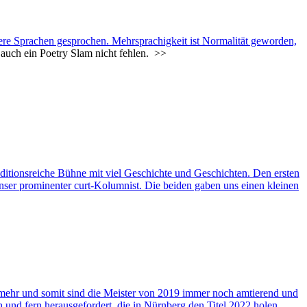
itere Sprachen gesprochen. Mehrsprachigkeit ist Normalität geworden,
 auch ein Poetry Slam nicht fehlen.
>>
raditionsreiche Bühne mit viel Geschichte und Geschichten. Den ersten
er prominenter curt-Kolumnist. Die beiden gaben uns einen kleinen
en mehr und somit sind die Meister von 2019 immer noch amtierend und
und fern herausgefordert, die in Nürnberg den Titel 2022 holen