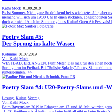
Kathi Mock
01.09.2019
Es Ist Sommer. Nicht ganz So drückend heiss wie letztes Jahr, aber
niemand will sich um 19:30 Uhr In einen stickigen, abgeschotteten 
doch gar nicht! Auch im Sommer gibt es Kultur! Open Air Festivals! 
Poetry Slam #5:
Der Sprung ins kalte Wasser
Kolumne
01.07.2019
Von Kathi Mock
WESTBAD, ERLANGEN. Fünf Meter. Das mag für den einen hoch sein, 
Sprungturm im Freibad. Bei "Splishy Splashy"-Poetry Slam erklimme
runterspringen.
>>
Poetry Slam #4: U20-Poetry-Slams und -
Lesung
,
Kultur
,
Vortrag
Von Kathi Mock
Beim Bayernslam 2019 in Erlangen am 17. und 18. Mai wurden gerad
„U20“-Wettbewerb. Ähnlich wie beim Fußball gibt es beim Poetry Slam