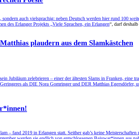
tig, sondern auch vielsprachig: neben Deutsch werden hier rund 100 we
n des Erlanger Projekts „
Viele Sprachen, ein Erlangen
“, darf deshalb
 Matthias plaudern aus dem Slamkästchen
ein Jubiläum zelebrieren – einer der ältesten Slams in Franken, eine t
Geringeres als DIE Nora Gomringer und DER Matthias Egersdörfer, uns
r*innen!
Slam – fand 2019 in Erlangen statt. Seither gab’s keine Meisterschaft
tember werden sie endlich von entschlossenen Bajuwar*innen aus nah 