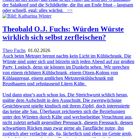
der Salatkopf und die Schildkröte, die ihn am Ende frisst – langsam
oder schnell, egal: alles wächst.
>>
Theobald O.J. Fuchs: Würden Würste
wirklich sich selbst zerfleischen?
Theo Fuchs
01.02.2026
Auch beim Metzger brennt nachts kein Licht im Kühlschrank. Die
Würste sind unter sich und bürzeln sich jeden Abend auf zur großen
Party. Logisch, denn sie können im Dunkeln sehen. Wir sprechen
von einem richtigen Kühlschrank, einem Otzen-Koloss von
Kühlaggregat, einem amtlichen Metzgerskühlschrank mit
Brusthaaren und zehntausend Litern Kälte.
Und dann ging‘s auch schon los. Die Streichwurst schlich heran,
spähte dem Aufschnitt in den Ausschnitt. Die zwergwüchsige
Gesichtswurst spielte kindisch mit ihrem Zipfel, doch interessierte
das keine alte Sau. Überhaupt zeichneten sich die Beziehungen
unter den Würsten durch Kälte und wechselseitige Verachtung aus,
nicht zuletzt geballt gegenüber Presssack, diesem Fresssack, dessen
schwartigen Rücken man zwar gerne als Tanzfläche nutze, ihn
zugleich aber verlachte als, tja, lächerlich und eben im Geiste grob,