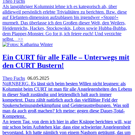
Theo Fuchs
Als langjähriger Kolumnist lehne ich es kategorisch ab, über
alldieweil persönlich erlebte Trivialitäten zu berichten. Bzw. diese
auf Elefanten-dimension aufzublasen bis irgendwer »Stopp!«
murmelt. Das überlasse ich den Großen dieser Welt, den Weilers,
Heidenreichs, Hackes, Stockowskis, Lobos sowie Hubba-Bubba,
dem Plapper-Monster. Go for it, ich feiere euch! Und verzichte
selbst.
>>
Ein CURT für alle Fälle – Unterwegs mit
den CURT Bustern!
Theo Fuchs
06.05.2025
NüRNBERG.
Es lässt sich beim besten Willen nicht leugnen: als
Kolumnist beim CURT ist man für alle Angelegenheiten des Lebens
in dieser Stadt zuständig und letztendlich halt auch immer
kompetent. Dazu zählt natürlich auch das vielfältige Feld der
Spukerscheinungsbekämpfung und Geisteraustreibungen. Was soll
man da auch groß machen? Ich meine: gegen diese Dauer-Total-
Kompetenz.
An jenem Tag, von dem ich hier in aller Knäppe berichten will, war
mir
schon beim Aufstehen klar, dass eine schwierige Angelegenheit
bevorstand. Ich hatte nämlich von einem Nashorn geträumt, das um