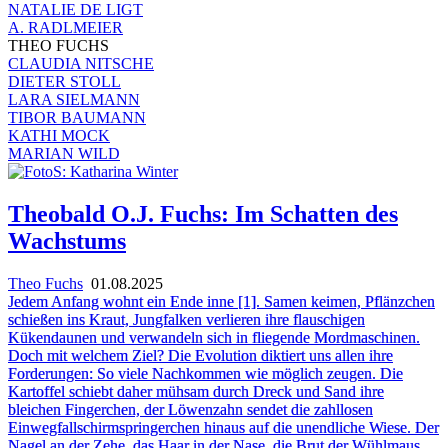
NATALIE DE LIGT
A. RADLMEIER
THEO FUCHS
CLAUDIA NITSCHE
DIETER STOLL
LARA SIELMANN
TIBOR BAUMANN
KATHI MOCK
MARIAN WILD
Theobald O.J. Fuchs: Im Schatten des
Wachstums
Theo Fuchs
01.08.2025
Jedem Anfang wohnt ein Ende inne [1]. Samen keimen, Pflänzchen
schießen ins Kraut, Jungfalken verlieren ihre flauschigen
Kükendaunen und verwandeln sich in fliegende Mordmaschinen.
Doch mit welchem Ziel? Die Evolution diktiert uns allen ihre
Forderungen: So viele Nachkommen wie möglich zeugen. Die
Kartoffel schiebt daher mühsam durch Dreck und Sand ihre
bleichen Fingerchen, der Löwenzahn sendet die zahllosen
Einwegfallschirmspringerchen hinaus auf die unendliche Wiese. Der
Nagel an der Zehe, das Haar in der Nase, die Brut der Wühlmaus,