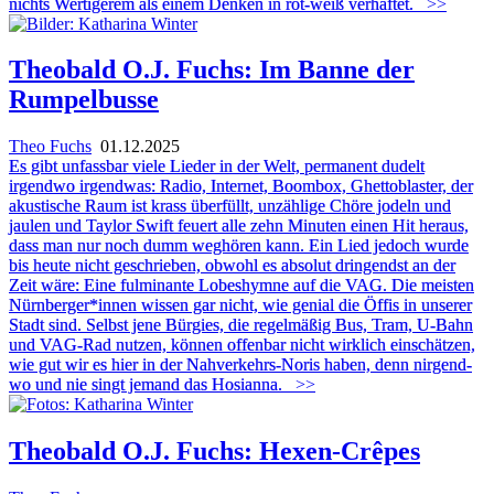
nichts Wertigerem als einem Denken in rot-weiß verhaftet.
>>
Theobald O.J. Fuchs: Im Banne der
Rumpelbusse
Theo Fuchs
01.12.2025
Es gibt unfassbar viele Lieder in der Welt, permanent dudelt
irgendwo irgendwas: Radio, Internet, Boombox, Ghettoblaster, der
akustische Raum ist krass überfüllt, unzählige Chöre jodeln und
jaulen und Taylor Swift feuert alle zehn Minuten einen Hit heraus,
dass man nur noch dumm weghören kann. Ein Lied jedoch wurde
bis heute nicht geschrieben, obwohl es absolut dringendst an der
Zeit wäre: Eine fulminante Lobeshymne auf die VAG. Die meisten
Nürnberger*innen wissen gar nicht, wie genial die Öffis in unserer
Stadt sind. Selbst jene Bürgies, die regelmäßig Bus, Tram, U-Bahn
und VAG-Rad nutzen, können offenbar nicht wirklich einschätzen,
wie gut wir es hier in der Nahverkehrs-Noris haben, denn nirgend-
wo und nie singt jemand das Hosianna.
>>
Theobald O.J. Fuchs: Hexen-Crêpes