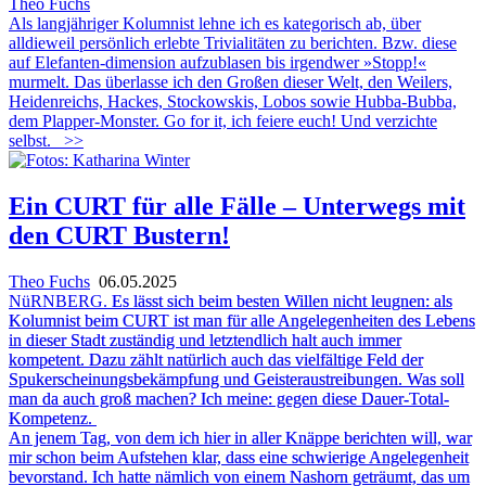
Theo Fuchs
Als langjähriger Kolumnist lehne ich es kategorisch ab, über
alldieweil persönlich erlebte Trivialitäten zu berichten. Bzw. diese
auf Elefanten-dimension aufzublasen bis irgendwer »Stopp!«
murmelt. Das überlasse ich den Großen dieser Welt, den Weilers,
Heidenreichs, Hackes, Stockowskis, Lobos sowie Hubba-Bubba,
dem Plapper-Monster. Go for it, ich feiere euch! Und verzichte
selbst.
>>
Ein CURT für alle Fälle – Unterwegs mit
den CURT Bustern!
Theo Fuchs
06.05.2025
NüRNBERG.
Es lässt sich beim besten Willen nicht leugnen: als
Kolumnist beim CURT ist man für alle Angelegenheiten des Lebens
in dieser Stadt zuständig und letztendlich halt auch immer
kompetent. Dazu zählt natürlich auch das vielfältige Feld der
Spukerscheinungsbekämpfung und Geisteraustreibungen. Was soll
man da auch groß machen? Ich meine: gegen diese Dauer-Total-
Kompetenz.
An jenem Tag, von dem ich hier in aller Knäppe berichten will, war
mir
schon beim Aufstehen klar, dass eine schwierige Angelegenheit
bevorstand. Ich hatte nämlich von einem Nashorn geträumt, das um