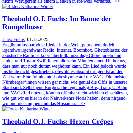
nichts Wertigerem als einem Denken in rot-weiß verhaftet.
>>
Theobald O.J. Fuchs: Im Banne der
Rumpelbusse
Theo Fuchs
01.12.2025
Es gibt unfassbar viele Lieder in der Welt, permanent dudelt
irgendwo irgendwas: Radio, Internet, Boombox, Ghettoblaster, der
akustische Raum ist krass überfüllt, unzählige Chöre jodeln und
jaulen und Taylor Swift feuert alle zehn Minuten einen Hit heraus,
dass man nur noch dumm weghören kann. Ein Lied jedoch wurde
bis heute nicht geschrieben, obwohl es absolut dringendst an der
Zeit wäre: Eine fulminante Lobeshymne auf die VAG. Die meisten
Nürnberger*innen wissen gar nicht, wie genial die Öffis in unserer
Stadt sind. Selbst jene Bürgies, die regelmäßig Bus, Tram, U-Bahn
und VAG-Rad nutzen, können offenbar nicht wirklich einschätzen,
wie gut wir es hier in der Nahverkehrs-Noris haben, denn nirgend-
wo und nie singt jemand das Hosianna.
>>
Theobald O.J. Fuchs: Hexen-Crêpes