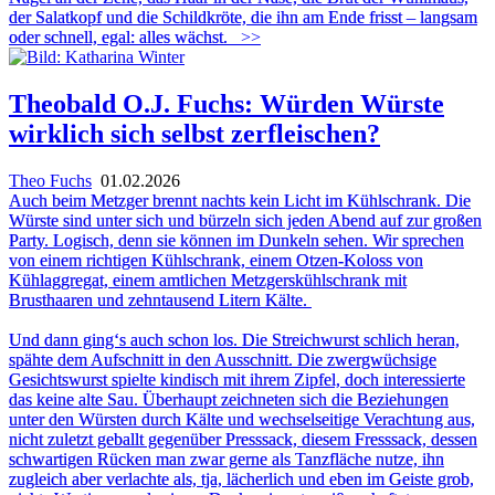
der Salatkopf und die Schildkröte, die ihn am Ende frisst – langsam
oder schnell, egal: alles wächst.
>>
Theobald O.J. Fuchs: Würden Würste
wirklich sich selbst zerfleischen?
Theo Fuchs
01.02.2026
Auch beim Metzger brennt nachts kein Licht im Kühlschrank. Die
Würste sind unter sich und bürzeln sich jeden Abend auf zur großen
Party. Logisch, denn sie können im Dunkeln sehen. Wir sprechen
von einem richtigen Kühlschrank, einem Otzen-Koloss von
Kühlaggregat, einem amtlichen Metzgerskühlschrank mit
Brusthaaren und zehntausend Litern Kälte.
Und dann ging‘s auch schon los. Die Streichwurst schlich heran,
spähte dem Aufschnitt in den Ausschnitt. Die zwergwüchsige
Gesichtswurst spielte kindisch mit ihrem Zipfel, doch interessierte
das keine alte Sau. Überhaupt zeichneten sich die Beziehungen
unter den Würsten durch Kälte und wechselseitige Verachtung aus,
nicht zuletzt geballt gegenüber Presssack, diesem Fresssack, dessen
schwartigen Rücken man zwar gerne als Tanzfläche nutze, ihn
zugleich aber verlachte als, tja, lächerlich und eben im Geiste grob,