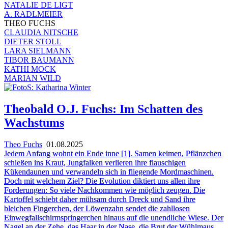
NATALIE DE LIGT
A. RADLMEIER
THEO FUCHS
CLAUDIA NITSCHE
DIETER STOLL
LARA SIELMANN
TIBOR BAUMANN
KATHI MOCK
MARIAN WILD
Theobald O.J. Fuchs: Im Schatten des
Wachstums
Theo Fuchs
01.08.2025
Jedem Anfang wohnt ein Ende inne [1]. Samen keimen, Pflänzchen
schießen ins Kraut, Jungfalken verlieren ihre flauschigen
Kükendaunen und verwandeln sich in fliegende Mordmaschinen.
Doch mit welchem Ziel? Die Evolution diktiert uns allen ihre
Forderungen: So viele Nachkommen wie möglich zeugen. Die
Kartoffel schiebt daher mühsam durch Dreck und Sand ihre
bleichen Fingerchen, der Löwenzahn sendet die zahllosen
Einwegfallschirmspringerchen hinaus auf die unendliche Wiese. Der
Nagel an der Zehe, das Haar in der Nase, die Brut der Wühlmaus,