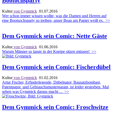
Bootochsparty
Kultur
von Gymmick
01.07.2016
Wer schon immer wissen wollte, was die Damen und Herren auf
eine Bootsochsparty so treiben, unser Beau am Papier weiß es.
>>
Dem Gymmick sein Comic: Nette Gäste
Kultur
von Gymmick
01.06.2016
Warum Männer so lange in der Kneipe sitzen müssen!
>>
Dem Gymmick sein Comic: Fischerdübel
Kultur
von Gymmick
01.02.2016
Artur Fischer, Erfinderlegende, Dübelnator, Bausatzbombast,
Patentpapst und Gebrauchsmustergarant, ist leider gestorben. Mal
sehen was Gymmick daraus macht ...
>>
Dem Gymmick sein Comic: Froschwitze