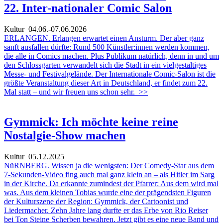
22. Inter-nationaler Comic Salon
Kultur
04.06.-07.06.2026
ERLANGEN. Erlangen erwartet einen Ansturm. Der aber ganz
sanft ausfallen dürfte: Rund 500 Künstler:innen werden kommen,
die alle in Comics machen. Plus Publikum natürlich, denn in und um
den Schlossgarten verwandelt sich die Stadt in ein vielgestaltiges
Messe- und Festivalgelände. Der Internationale Comic-Salon ist die
größte Veranstaltung dieser Art in Deutschland, er findet zum 22.
Mal statt – und wir freuen uns schon sehr.
>>
Gymmick: Ich möchte keine reine
Nostalgie-Show machen
Kultur
05.12.2025
NüRNBERG. Wissen ja die wenigsten: Der Comedy-Star aus dem
7-Sekunden-Video fing auch mal ganz klein an – als Hitler im Sarg
in der Kirche. Da erkannte zumindest der Pfarrer: Aus dem wird mal
was. Aus dem kleinen Tobias wurde eine der prägendsten Figuren
der Kulturszene der Region: Gymmick, der Cartoonist und
Liedermacher. Zehn Jahre lang durfte er das Erbe von Rio Reiser
bei Ton Steine Scherben bewahren. Jetzt gibt es eine neue Band und