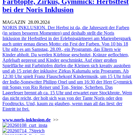
Farbtöpfe, Zirkus, Gymmick: Herbstfest
bei der Noris Inklusion
MAGAZIN
28.09.2024
NORIS INKLUSION. Der Herbst ist da, die Jahreszeit der Farben
(in seinen besseren Momenten) und deshalb stellt die Noris
Inklusion ihr Herbstfest in der Erlebnisgärtnerei am Marienbergpark
auch unter genau dieses Motto: ein Fest der Farben. Von 10 bis 18
Uhr gibt es am Samstag, 28.09., ein Programm, das Eltern wie
Kinder abholt. Da werden Kürbisse geschnitzt, Kränze geflochten,
Apfelsaft gepresst und Kinder geschminkt. Auf einer großen
Spielfläche mit Farbtöpfen dürfen die Kleinen sich kreativ austoben
und ab 15 zeigt der inklusive Zirkus Kalumalu sein Programm. Ab
12:30 Uhr spielt Franz Flauschekopf Kindermusik, um 15 Uhr folgt
der Indie-Songwriter Philipp Onel und um 16:30 der Herr Gymmick
mit Songs von Rio Reiser und Ton, Steine, Scherben. Das
Lagerfeuer brennt ab ca. 15 Uhr und erwartet eure Stockbrote. Wem
das nicht reicht, der holt sich was von der Tante Noris oder den
Foodtrucks. Und, kaum zu glauben, wenn man all das liest: der
Eintritt ist frei.
www.noris-inklusion.de
>>