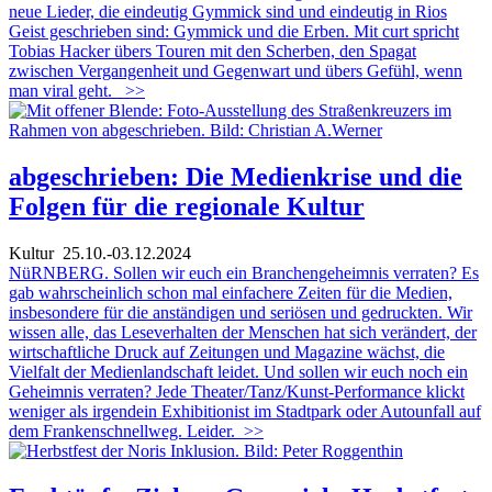
neue Lieder, die eindeutig Gymmick sind und eindeutig in Rios
Geist geschrieben sind: Gymmick und die Erben. Mit curt spricht
Tobias Hacker übers Touren mit den Scherben, den Spagat
zwischen Vergangenheit und Gegenwart und übers Gefühl, wenn
man viral geht.
>>
abgeschrieben: Die Medienkrise und die
Folgen für die regionale Kultur
Kultur
25.10.-03.12.2024
NüRNBERG. Sollen wir euch ein Branchengeheimnis verraten? Es
gab wahrscheinlich schon mal einfachere Zeiten für die Medien,
insbesondere für die anständigen und seriösen und gedruckten. Wir
wissen alle, das Leseverhalten der Menschen hat sich verändert, der
wirtschaftliche Druck auf Zeitungen und Magazine wächst, die
Vielfalt der Medienlandschaft leidet. Und sollen wir euch noch ein
Geheimnis verraten? Jede Theater/Tanz/Kunst-Performance klickt
weniger als irgendein Exhibitionist im Stadtpark oder Autounfall auf
dem Frankenschnellweg. Leider.
>>