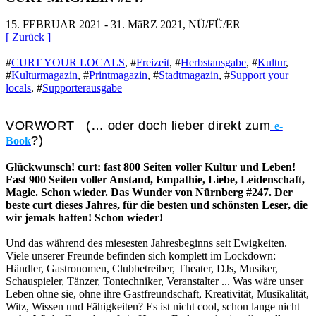
15. FEBRUAR 2021 - 31. MäRZ 2021, NÜ/FÜ/ER
[ Zurück ]
#
CURT YOUR LOCALS
,
#
Freizeit
,
#
Herbstausgabe
,
#
Kultur
,
#
Kulturmagazin
,
#
Printmagazin
,
#
Stadtmagazin
,
#
Support your
locals
,
#
Supporterausgabe
VORWORT (… oder doch lieber direkt zum
e-
?)
Book
Glückwunsch! curt: fast 800 Seiten voller Kultur und Leben!
Fast 900 Seiten voller Anstand, Empathie, Liebe, Leidenschaft,
Magie. Schon wieder. Das Wunder von Nürnberg #247. Der
beste curt dieses Jahres, für die besten und schönsten Leser, die
wir jemals hatten! Schon wieder!
Und das während des miesesten Jahresbeginns seit Ewigkeiten.
Viele unserer Freunde befinden sich komplett im Lockdown:
Händler, Gastronomen, Clubbetreiber, Theater, DJs, Musiker,
Schauspieler, Tänzer, Tontechniker, Veranstalter ... Was wäre unser
Leben ohne sie, ohne ihre Gastfreundschaft, Kreativität, Musikalität,
Witz, Wissen und Fähigkeiten? Es ist nicht cool, schon lange nicht