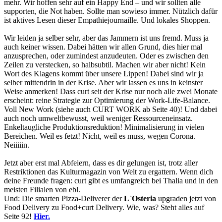
mehr. Wir hoffen sehr auf ein Happy End – und wir sollten alle
supporten, die Not haben. Sollte man sowieso immer. Nützlich dafür
ist aktives Lesen dieser Empathiejournaille. Und lokales Shoppen.
Wir leiden ja selber sehr, aber das Jammern ist uns fremd. Muss ja
auch keiner wissen. Dabei hätten wir allen Grund, dies hier mal
anzusprechen, oder zumindest anzudeuten. Oder es zwischen den
Zeilen zu verstecken, so halbsubtil. Machen wir aber nicht! Kein
Wort des Klagens kommt über unsere Lippen! Dabei sind wir ja
selber mittendrin in der Krise. Aber wir lassen es uns in keinster
Weise anmerken! Dass curt seit der Krise nur noch alle zwei Monate
erscheint: reine Strategie zur Optimierung der Work-Life-Balance.
Voll New Work (siehe auch CURT WORK ab Seite 40)! Und dabei
auch noch umweltbewusst, weil weniger Ressourceneinsatz.
Enkeltaugliche Produktionsreduktion! Minimalisierung in vielen
Bereichen. Weil es fetzt! Nicht, weil es muss, wegen Corona.
Neiiiiin.
Jetzt aber erst mal Abfeiern, dass es dir gelungen ist, trotz aller
Restriktionen das Kulturmagazin von Welt zu ergattern. Wenn dich
deine Freunde fragen: curt gibt es umfangreich bei Thalia und in den
meisten Filialen von ebl.
Und: Die smarten Pizza-Deliverer der
L`Osteria
upgraden jetzt von
Food Delivery zu Food+curt Delivery. Wie, was? Steht alles auf
Seite 92!
Hier.