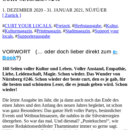
1. DEZEMBER 2020 - 31. JANUAR 2021, NÜ/FÜ/ER
[ Zurück ]
#
CURT YOUR LOCALS
,
#
Freizeit
,
#
Herbstausgabe
,
#
Kultur
,
#
Kulturmagazin
,
#
Printmagazin
,
#
Stadtmagazin
,
#
Support your
locals
,
#
Supporterausgabe
VORWORT (… oder doch lieber direkt zum
e-
Book
?)
160 Seiten voller Kultur und Leben. Voller Anstand, Empathie,
Liebe, Leidenschaft, Magie. Schon wieder. Das Wunder von
Nürnberg #246. Schon wieder der beste curt, den es je gab, für
die besten und schönsten Leser, die es jemals geben wird. Schon
wieder!
Die letzte Ausgabe im Jahr, die ja dann auch noch das Ende des
einen Jahres und den Anfang des neuen Jahres begleitet, ist schon
was ganz Besonderes: Das ganze Heft voller Partys, besinnlicher
Events und Weihnachtssausen, die nahtlos in die Silvesterorgien
übergehen. So war das mal. Und diesmal? „Pustekuchen!“, wie
unsere Redaktionsedelfeder Thamminator immer so gerne sagt.