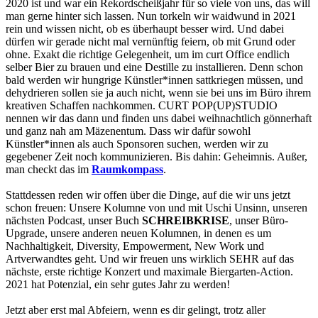
2020 ist und war ein Rekordscheißjahr für so viele von uns, das will
man gerne hinter sich lassen. Nun torkeln wir waidwund in 2021
rein und wissen nicht, ob es überhaupt besser wird. Und dabei
dürfen wir gerade nicht mal vernünftig feiern, ob mit Grund oder
ohne. Exakt die richtige Gelegenheit, um im curt Office endlich
selber Bier zu brauen und eine Destille zu installieren. Denn schon
bald werden wir hungrige Künstler*innen sattkriegen müssen, und
dehydrieren sollen sie ja auch nicht, wenn sie bei uns im Büro ihrem
kreativen Schaffen nachkommen. CURT POP(UP)STUDIO
nennen wir das dann und finden uns dabei weihnachtlich gönnerhaft
und ganz nah am Mäzenentum. Dass wir dafür sowohl
Künstler*innen als auch Sponsoren suchen, werden wir zu
gegebener Zeit noch kommunizieren. Bis dahin: Geheimnis. Außer,
man checkt das im
Raumkompass
.
Stattdessen reden wir offen über die Dinge, auf die wir uns jetzt
schon freuen: Unsere Kolumne von und mit Uschi Unsinn, unseren
nächsten Podcast, unser Buch
SCHREIBKRISE
, unser Büro-
Upgrade, unsere anderen neuen Kolumnen, in denen es um
Nachhaltigkeit, Diversity, Empowerment, New Work und
Artverwandtes geht. Und wir freuen uns wirklich SEHR auf das
nächste, erste richtige Konzert und maximale Biergarten-Action.
2021 hat Potenzial, ein sehr gutes Jahr zu werden!
Jetzt aber erst mal Abfeiern, wenn es dir gelingt, trotz aller