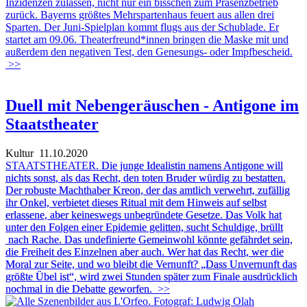
Inzidenzen zulassen, nicht nur ein bisschen zum Präsenzbetrieb
zurück. Bayerns größtes Mehrspartenhaus feuert aus allen drei
Sparten. Der Juni-Spielplan kommt flugs aus der Schublade. Er
startet am 09.06. Theaterfreund*innen bringen die Maske mit und
außerdem den negativen Test, den Genesungs- oder Impfbescheid.
>>
Duell mit Nebengeräuschen - Antigone im
Staatstheater
Kultur
11.10.2020
STAATSTHEATER.
Die junge Idealistin namens Antigone will
nichts sonst, als das Recht, den toten Bruder würdig zu bestatten.
Der robuste Machthaber Kreon, der das amtlich verwehrt, zufällig
ihr Onkel, verbietet dieses Ritual mit dem Hinweis auf selbst
erlassene, aber keineswegs unbegründete Gesetze. Das Volk hat
unter den Folgen einer Epidemie gelitten, sucht Schuldige, brüllt
nach Rache. Das undefinierte Gemeinwohl könnte gefährdet sein,
die Freiheit des Einzelnen aber auch. Wer hat das Recht, wer die
Moral zur Seite, und wo bleibt die Vernunft? „Dass Unvernunft das
größte Übel ist“, wird zwei Stunden später zum Finale ausdrücklich
nochmal in die Debatte geworfen.
>>