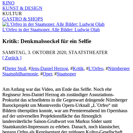
KINO
KUNST & DESIGN
KULTUR
GASTRO & SHOPS
L'Orfeo in der Staatsoper. Alle Bilder: Ludwig Olah
Kritik: Denkmalssockel für ein Selfie
SAMSTAG, 3. OKTOBER 2020, STAATSTHEATER
[ Zurück ]
#
Dieter Stoll
,
#
Jens-Daniel Herzog
,
#
Kritik
,
#
L'Orfeo
,
#
Nürnberger
Staatsphilharmonie
,
#
Oper
,
#
Staatsoper
Am Anfang war das Video, am Ende das Selfie. Noch ehe
Regisseur Jens-Daniel Herzog als zuständiger Assoziations-
Prokurist das schnellstens in die Gegenwart drängende Nürnberger
Barockprojekt um Monteverdis Opern-Urknall „L´Orfeo“ mit
Bildern überspülen konnte, war am Premierenabend im Opernhaus
auf der universellen Projektionsfläche das fürsorglich
landesväterliche Saison-Grußwort von Markus Söder samt
Staatskanzlei-Impressum zu erleben. Danach, noch klassischer,
begann Orfeo als Repräsentant der zeitlosen Kultur-Gesellschaft