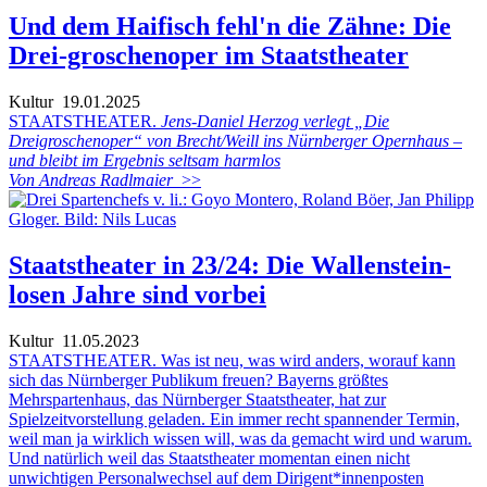
Und dem Haifisch fehl'n die Zähne: Die
Drei-groschenoper im Staatstheater
Kultur
19.01.2025
STAATSTHEATER.
Jens-Daniel Herzog verlegt „Die
Dreigroschenoper“ von Brecht/Weill ins Nürnberger Opernhaus –
und bleibt im Ergebnis seltsam harmlos
Von Andreas Radlmaier
>>
Staatstheater in 23/24: Die Wallenstein-
losen Jahre sind vorbei
Kultur
11.05.2023
STAATSTHEATER. Was ist neu, was wird anders, worauf kann
sich das Nürnberger Publikum freuen? Bayerns größtes
Mehrspartenhaus, das Nürnberger Staatstheater, hat zur
Spielzeitvorstellung geladen. Ein immer recht spannender Termin,
weil man ja wirklich wissen will, was da gemacht wird und warum.
Und natürlich weil das Staatstheater momentan einen nicht
unwichtigen Personalwechsel auf dem Dirigent*innenposten