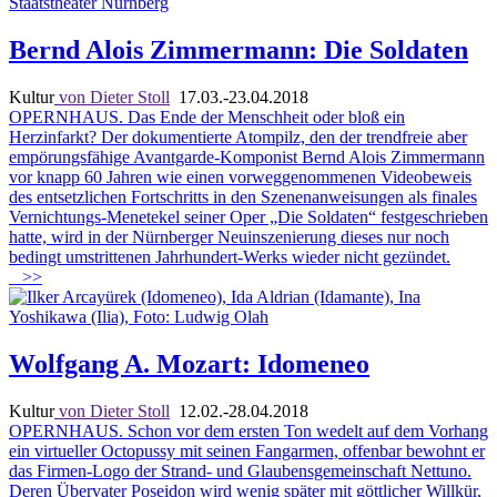
Bernd Alois Zimmermann: Die Soldaten
Kultur
von Dieter Stoll
17.03.-23.04.2018
OPERNHAUS. Das Ende der Menschheit oder bloß ein
Herzinfarkt? Der dokumentierte Atompilz, den der trendfreie aber
empörungsfähige Avantgarde-Komponist Bernd Alois Zimmermann
vor knapp 60 Jahren wie einen vorweggenommenen Videobeweis
des entsetzlichen Fortschritts in den Szenenanweisungen als finales
Vernichtungs-Menetekel seiner Oper „Die Soldaten“ festgeschrieben
hatte, wird in der Nürnberger Neuinszenierung dieses nur noch
bedingt umstrittenen Jahrhundert-Werks wieder nicht gezündet.
>>
Wolfgang A. Mozart: Idomeneo
Kultur
von Dieter Stoll
12.02.-28.04.2018
OPERNHAUS. Schon vor dem ersten Ton wedelt auf dem Vorhang
ein virtueller Octopussy mit seinen Fangarmen, offenbar bewohnt er
das Firmen-Logo der Strand- und Glaubensgemeinschaft Nettuno.
Deren Übervater Poseidon wird wenig später mit göttlicher Willkür,