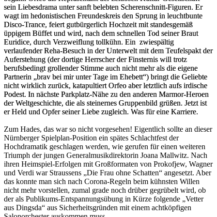
sein Liebesdrama unter sanft belebten Scherenschnitt-Figuren. Er
wagt im hedonistischen Freundeskreis den Sprung in leuchtbunte
Disco-Trance, feiert gutbürgerlich Hochzeit mit standesgemäß
üppigem Büffet und wird, nach dem schnellen Tod seiner Braut
Euridice, durch Verzweiflung tollkühn. Ein zwiespältig
verlaufender Reha-Besuch in der Unterwelt mit dem Teufelspakt der
Auferstehung (der dortige Herrscher der Finsternis will trotz
berufsbedingt grollender Stimme auch nicht mehr als die eigene
Partnerin „brav bei mir unter Tage im Ehebett“) bringt die Geliebte
nicht wirklich zurück, katapultiert Orfeo aber letztlich aufs irdische
Podest. In nächste Parkplatz-Nähe zu den anderen Marmor-Heroen
der Weltgeschichte, die als steinernes Gruppenbild grüßen. Jetzt ist
er Held und Opfer seiner Liebe zugleich. Was für eine Karriere.
Zum Hades, das war so nicht vorgesehen! Eigentlich sollte an dieser
Nürnberger Spielplan-Position ein spätes Schlachtfest der
Hochdramatik geschlagen werden, wie gerufen für einen weiteren
Triumph der jungen Generalmusikdirektorin Joana Mallwitz. Nach
ihren Heimspiel-Erfolgen mit Großformaten von Prokofjew, Wagner
und Verdi war Straussens „Die Frau ohne Schatten“ angesetzt. Aber
das konnte man sich nach Corona-Regeln beim kühnsten Willen
nicht mehr vorstellen, zumal grade noch drüber gegrübelt wird, ob
der als Publikums-Entspannungsübung in Kürze folgende „Vetter
aus Dingsda“ aus Sicherheitsgründen mit einem achtköpfigen
Salonorchester auskommen muss.