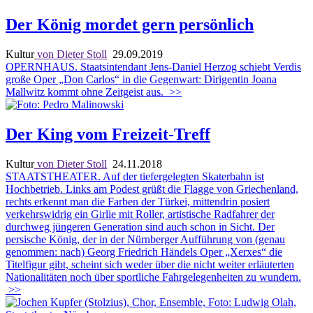
Der König mordet gern persönlich
Kultur
von Dieter Stoll
29.09.2019
OPERNHAUS. Staatsintendant Jens-Daniel Herzog schiebt Verdis
große Oper „Don Carlos“ in die Gegenwart: Dirigentin Joana
Mallwitz kommt ohne Zeitgeist aus.
>>
Der King vom Freizeit-Treff
Kultur
von Dieter Stoll
24.11.2018
STAATSTHEATER. Auf der tiefergelegten Skaterbahn ist
Hochbetrieb. Links am Podest grüßt die Flagge von Griechenland,
rechts erkennt man die Farben der Türkei, mittendrin posiert
verkehrswidrig ein Girlie mit Roller, artistische Radfahrer der
durchweg jüngeren Generation sind auch schon in Sicht. Der
persische König, der in der Nürnberger Aufführung von (genau
genommen: nach) Georg Friedrich Händels Oper „Xerxes“ die
Titelfigur gibt, scheint sich weder über die nicht weiter erläuterten
Nationalitäten noch über sportliche Fahrgelegenheiten zu wundern.
>>