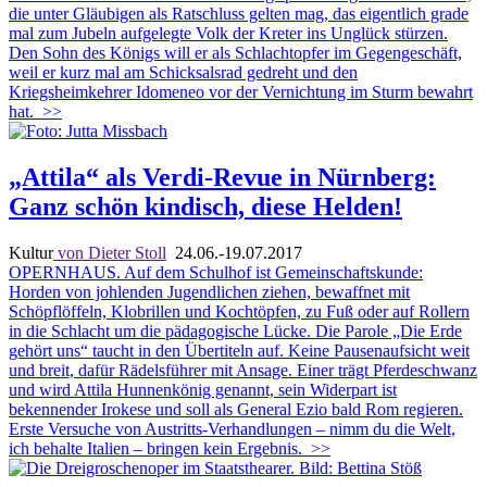
die unter Gläubigen als Ratschluss gelten mag, das eigentlich grade
mal zum Jubeln aufgelegte Volk der Kreter ins Unglück stürzen.
Den Sohn des Königs will er als Schlachtopfer im Gegengeschäft,
weil er kurz mal am Schicksalsrad gedreht und den
Kriegsheimkehrer Idomeneo vor der Vernichtung im Sturm bewahrt
hat.
>>
„Attila“ als Verdi-Revue in Nürnberg:
Ganz schön kindisch, diese Helden!
Kultur
von Dieter Stoll
24.06.-19.07.2017
OPERNHAUS. Auf dem Schulhof ist Gemeinschaftskunde:
Horden von johlenden Jugendlichen ziehen, bewaffnet mit
Schöpflöffeln, Klobrillen und Kochtöpfen, zu Fuß oder auf Rollern
in die Schlacht um die pädagogische Lücke. Die Parole „Die Erde
gehört uns“ taucht in den Übertiteln auf. Keine Pausenaufsicht weit
und breit, dafür Rädelsführer mit Ansage. Einer trägt Pferdeschwanz
und wird Attila Hunnenkönig genannt, sein Widerpart ist
bekennender Irokese und soll als General Ezio bald Rom regieren.
Erste Versuche von Austritts-Verhandlungen – nimm du die Welt,
ich behalte Italien – bringen kein Ergebnis.
>>