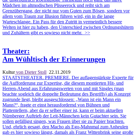
Mädchen im altmodischen Plisseerock und reiht sich am
Grenzübergang, der nicht nur vom Guten zum Bösen, sondern vor
allem vom Traum zur Illusion führen wird, ein in die lange
Warteschlange. Ein Pass für den Zutritt in vermeintlich bessere
Welten ist hier zu haben, den Unterschied zwischen Ordnungshütern
und Zuhältern gibt es sowieso nicht mehr.
>>
Theater:
Am Wühltisch der Erinnerungen
Kultur
von Dieter Stoll
22.11.2019
STAATSTHEATER. PREMIERE. Der auflagenstärkste Experte für
die Aufforderung zur Expertise, die diesem montierten Hit- und
Herren-Abend aus Erfahrungswerten von und mit Singles (man
beachte sogleich die doppelte Bedeutung des Begriffs) als Konzept
zugrunde liegt, bleibt ausgeschlossen: „Wann ist ein Mann ein
Mann?“, fragte er einst herausfordernd von Bühnen und
Plattentellern, aber da er selber einer ist, kann er beim aktuellen
Nürnberger Auftrieb der Leit-Männchen kein Gutachter sein. Sie
sollen gefälligst singen, was Frauen über sie zu Papier brachten.
Und, ehrlich gesagt, den Macho als Ego-Mahnmal zum Anheulen
gab es hier sowieso längst, damals als Franz Wittenbrink seine große