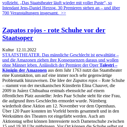
vollzieht. „Das Staatstheater läuft wieder mit voller Puste“, so
Intendant Jens-Daniel Herzog. 30 Premieren stehen an – und über
700 Veranstaltungen insgesamt.
>>
Zapatos rojos - rote Schuhe vor der
Staatsoper
Kultur
12.11.2022
STAATSTHEATER. Das männliche Geschlecht ist gewalttätig –
und die Amazonen ziehen ihre Konsequenzen daraus und wollen
ohne Männer leben. Anlässlich der Premiere der Oper
Talestri –
Königin der Amazonen
aus dem Jahr 1763 nutzt das Staatstheater
eine Kunstaktion, um auf eine immer noch sehr gegenwärtige
Problematik hinzuweisen. Die Idee der
Zapatos rojos
– Rote Schuhe
– stammt von der mexikanischen Künstlerin Elina Chauvet, die
2009 in Juárez Chihuahua erstmals ebensolche auf einem
öffentlichen Platz ausstellte: Jedes Paar Schuhe steht für eine Frau,
die aufgrund ihres Geschlechts ermordet wurde. Nürnberg
wiederholt diese Aktion am 12. November vor dem Opernhaus.
Über 120 Paare konnten im Vorfeld bereits gesammelt und in den
Werkstätten des Theaters rot eingefärbt werden. Auch am
Aktionstag selbst können Interessierte noch Damenschuhe zwischen
15 und 19.30 Uhr mitbringen. Vor Ort können die Schuhe selbst rot