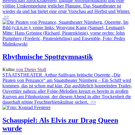
Bereitschaft zurückzukehren, digitale Sofortproduktion und eine
völlige Umkrempelung jeglicher Planung. Das Staatstheater ist
wieder da und hat bietet eine erste Vorschau auf Herbst und Winter.
>>
Rhythmische Spottgymnastik
Kultur
von Dieter Stoll
STAATSTHEATER. Arthur Sullivans britische Operette „Die
Piraten von Penzance“ am Staatstheater Nürnberg – Ein Schiff wird
kommen, das ist schon mal klar. Zur ausführlich hoppelnden Trailer-
Ouvertüre nahezu aller Folge-Melodien kreuzt es bereits in großen
Kurven am Filmhorizont, der diesem Abend in aller Trockenheit die
dauerhaft nötige Feuchtgebietskulisse sichert.
>>
Schauspiel: Als Elvis zur Drag Queen
wurde