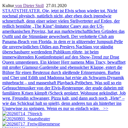
Kultur
von Dieter Stoll
27.01.2020
STAATSTHEATER.
Oje, jetzt ist Elvis schon wieder tot. Nicht
nochmal physisch, natürlich nicht, aber eben doch irgendwie
schmerzhaft, denn einer seiner vielen Stellvertreter auf Erden, der
redlich bemühte „The King“-Imitator Casey aus der US-
amerikanischen Provinz, hat aus marktwirtschaftlichen Gründen das
Outfit und die Stimmlage gewechselt. Der verlotterte Club am
Panama-Beach von Florida, in dem er in glitzernder Jumpsuit-Pelle
die unverwüstlichen Oldies aus Presleys Nachlass vor ständig
überschaubarer werdendem Publikum röhrte, ist beim
immerwährenden Kostümfestspiel auf den Show-Trend zur Drag
Queen umgestiegen. Ein kleiner Herr namens Miss Tracy, bewaffnet
mit großer Glamour-Garderobe und ebensolcher Klappe, entert die
Bühne für einen Beutezug durch gleißende Erinnerungen. Barbra
und Cher und Edith und Madonna hat er/sie als Schwarm-Dynamik
mitgebracht – und massenhaft Playback-Pröbchen. Was soll so ein
Gebrauchtmusiker von der Elvis-Resterampe, der grade daheim mit
familiären Krisen kämpft (Scheck geplatzt, Wohnung gekündigt, Job
weg, Freundin schwanger, Pizza kalt, und dann auch noch „Hete“ –
wie das Schicksal halt so spielt), denn anderes tun als hinterher ins
Ungewisse zu springen. Wenn es nur so einfach wäre.
>>