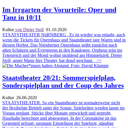
Im Irrgarten der Vorurteile: Oper und
Tanz in 10/11
Kultur
von Dieter Stoll
01.10.2020
STAATSTHEATER NüRNBERG . Es ist wieder was erlaubt, auch
wenn die Tickets für Opernhaus und Staatstheater rare Waren sind in
diesem Herbst. Das Nürnberger Opernhaus gräbt zunächst nach
alten Schätzen und Evergreens in den Katalogen, Orpheus reist ins
Totenreich und der Mond wohnt strahlend am Himmelszelt. Dieter
Stoll, unser Mann fürs Theater, hat drauf geschaut.
>>
Staatstheater 20/21: Sommerspielplan,
Sonderspielplan und der Coup des Jahres
Kultur
26.06.2020
STAATSTHEATER. So ein Staatstheater ist normalerweise nicht
der flexibelste Betrieb unter der Sonne. Spielzeiten werden lange im
Voraus geplant, Stücke über Monate entwickelt und geprobt,
Haushalte berechnet und abgesegnet. In der Coronakrise ist das
Gegenteil gefragt: spontane Einstellung der Spielzeit, ständige