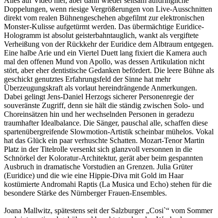
Alles auf Video hier, aber dann wieder seltsam aufdringliche
Doppelungen, wenn riesige Vergrößerungen von Live-Ausschnitten
direkt vom realen Bühnengeschehen abgefilmt zur elektronischen
Monster-Kulisse aufgetürmt werden. Das übermächtige Euridice-
Hologramm ist absolut geisterbahntauglich, wankt als vergiftete
Verheißung von der Rückkehr der Euridice dem Albtraum entgegen.
Eine halbe Arie und ein Viertel Duett lang fixiert die Kamera auch
mal den offenen Mund von Apollo, was dessen Artikulation nicht
stört, aber eher dentistische Gedanken befördert. Die leere Bühne als
geschickt genutztes Erfahrungsfeld der Sinne hat mehr
Überzeugungskraft als vorlaut hereindrängende Anmerkungen.
Dabei gelingt Jens-Daniel Herzogs sicherer Personenregie der
souveränste Zugriff, denn sie hält die ständig zwischen Solo- und
Choreinsätzen hin und her wechselnden Personen in geradezu
traumhafter Idealbalance. Die Sänger, pauschal alle, schaffen diese
spartenübergreifende Slowmotion-Artistik scheinbar mühelos. Vokal
hat das Glück ein paar verhuschte Schatten. Mozart-Tenor Martin
Platz in der Titelrolle versenkt sich glanzvoll versonnen in die
Schnörkel der Koloratur-Architektur, gerät aber beim gespannten
Ausbruch in dramatische Vorstudien an Grenzen. Julia Grüter
(Euridice) und die wie eine Hippie-Diva mit Gold im Haar
kostümierte Andromahi Raptis (La Musica und Echo) stehen für die
besondere Stärke des Nürnberger Frauen-Ensembles.
Joana Mallwitz, spätestens seit der Salzburger „Cosi`“ vom Sommer