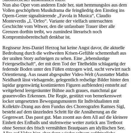
Nun also Oper vom anderen Ende her, statt hemmungslos aus dem
Vollen geschöpftem Musikdrama die feingliedrig den Einstieg ins
Opern-Genre signalisierende „Favola in Musica“, Claudio
Monteverdis „L´Orfeo“. Variante der vielfach untersuchten
Geschichte vom Witwer, den die unfassbare Trauer über alle
Grenzen dorthin treibt, wo zumindest literarisch noch
Kompromissbereitschaft denkbar ist.
Regisseur Jens-Daniel Herzog hat keine Angst davor, die aktuelle
Bedrohung durch die weltweiten Krisen-Gefühle schemenhaft aus
der uralten Story aufsteigen zu sehen. Eine „lebenslustige
Feiergesellschaft“, der mit dem Tod der Titelheldin schlagartig der
federnde Boden unter den Füßen entzogen wird, sucht verwirrt nach
Orientierung. Aus rasant abgespulter Video-Welt (Ausstatter Mathis
Neidhardt lässt vielsagende, gelegentlich redselige Bilder hinter den
lapidar gegenwärtig kostümierten Figuren aufblenden) entsteht auf
weitgehend leergeräumter Bühne auch graues, manchmal gar
grauenvolles Erkennen. Die Regie, gestützt von bemerkenswert
locker umgesetzten Bewegungsmustern für Individualisten mit
Kollektiv-Drang aus dem Fundus des Choreografen Ramses Sigl,
besteht auf dem tänzelnden Schritt für die Annäherung an die
Gegenwart. Das passt gut. Man zoomt aus dem All auf die kleinere
Einheit des Erdballs und stufenweise weiter zurück ans Tretboot
ohne Seenot des frisch vermählten Brautpaars am idyllischen See.