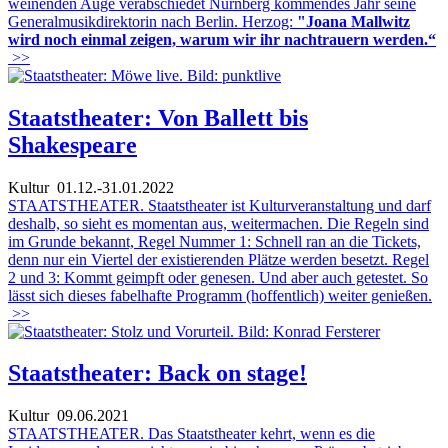
weinenden Auge verabschiedet Nürnberg kommendes Jahr seine
Generalmusikdirektorin nach Berlin. Herzog:
"Joana Mallwitz
wird noch einmal zeigen, warum wir ihr nachtrauern werden.“
>>
Staatstheater: Von Ballett bis
Shakespeare
Kultur
01.12.-31.01.2022
STAATSTHEATER. Staatstheater ist Kulturveranstaltung und darf
deshalb, so sieht es momentan aus, weitermachen. Die Regeln sind
im Grunde bekannt, Regel Nummer 1: Schnell ran an die Tickets,
denn nur ein Viertel der existierenden Plätze werden besetzt. Regel
2 und 3: Kommt geimpft oder genesen. Und aber auch getestet. So
lässt sich dieses fabelhafte Programm (hoffentlich) weiter genießen.
>>
Staatstheater: Back on stage!
Kultur
09.06.2021
STAATSTHEATER. Das Staatstheater kehrt, wenn es die