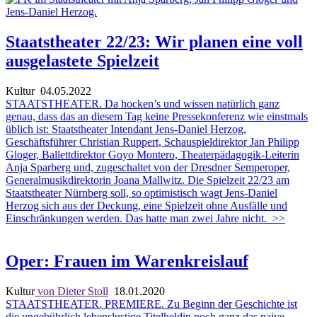
Staatstheater 22/23: Wir planen eine voll
ausgelastete Spielzeit
Kultur
04.05.2022
STAATSTHEATER. Da hocken’s und wissen natürlich ganz
genau, dass das an diesem Tag keine Pressekonferenz wie einstmals
üblich ist: Staatstheater Intendant Jens-Daniel Herzog,
Geschäftsführer Christian Ruppert, Schauspieldirektor Jan Philipp
Gloger, Ballettdirektor Goyo Montero, Theaterpädagogik-Leiterin
Anja Sparberg und, zugeschaltet von der Dresdner Semperoper,
Generalmusikdirektorin Joana Mallwitz. Die Spielzeit 22/23 am
Staatstheater Nürnberg soll, so optimistisch wagt Jens-Daniel
Herzog sich aus der Deckung, eine Spielzeit ohne Ausfälle und
Einschränkungen werden. Das hatte man zwei Jahre nicht.
>>
Oper: Frauen im Warenkreislauf
Kultur
von Dieter Stoll
18.01.2020
STAATSTHEATER. PREMIERE. Zu Beginn der Geschichte ist
die ungebührlich lebenslustige Titelheldin noch ganz das naive