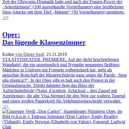
Zeit der Ohrwurm-Dramatik hatte und nach der Frauen-Power der
„Sekretärinnen“ (100 ausverkaufte Vorstellungen) eine breitbeinige
Sing-Attacke mit dem Titel „Männer“ (50 Vorstellungen) montierte.
>>
Oper:
Das lügende Klassenzimmer
Kultur
von Dieter Stoll
23.11.2019
STAATSTHEATER. PREMIERE. Auf der dicht beschriebenen
Wandtafel, die ein ursprünglich mal Nymphe genanntes fleißiges
Mädchen in Uniform mit Formeln vollgekritzelt hat, steht als
aktuellste Botschaft der Musterschülerin ganz unten die Parole „Stop
alla plastica!!“. In der Oper gibt es halt auch den Protest in der
Originalsprache. Direkt dahinter liegt das Büro der
Aufsichtsbehörde (Natur, Ewigkeit, Schicksal – drei Zausel mit
Amtsbonus), die alle Visa-Stempel für den Weg zur wahren Tugend
und einen großen Papierkorb für Ablehnungsbescheide verwaltet.
>>