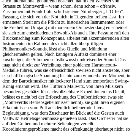
auch international gebührend beachtet, nahm den Wechsel von
Strauss zu Monteverdi – wenn schon, denn schon – offensiv.
Zusammen mit Frank Löhr schuf sie eine Nürnberger „L`Orfeo“-
Fassung, die sich von der Not nicht in Tugenden treiben lässt. Im
ermatteten Streit um die Pflicht zu historischen Instrumenten oder
die Freiheit im Umgang mit modernem Orchesterklang entscheidet
sie sich zum entschiedenen Sowohl-Als auch. Ihre Fassung ruft den
Brückenschlag zum Konzept aus, arbeitet mit akzentuierenden alten
Instrumenten im Rahmen des nicht allzu übergriffigen
Philharmoniker-Sounds, lässt also Quelle und Mündung
gleichermaßen gelten. Nach kantigem Auftakt dominiert eher
kuscheliger, die Stimmen selbstbewusst umkreisender Sound. Das
mag nicht direkt zur Verleihung einer goldenen Harnoncourt-
Medaille führen, was sie offensichtlich sowieso nicht anstrebte, aber
es schafft magische Spannung bis hin zum wunderbaren Moment, in
dem der Barockmusiker mit lockerer Hand zum temporären Swing-
König ernannt wird. Die Tüftlerin Mallwitz, von ihren Musikern
besonders geschätzt für nachvollziehbare Expeditionen ins Detail,
belässt es nicht bei der Erforschung des Unüberlieferten (was sie
„Monteverdis Betriebsgeheimnisse“ nennt), sie gibt ihren eigenen
Erkenntnissen vom Pult aus deutlich befeuernde Live-
Beglaubigung, was dem Zuschauer im Blick auf die Gesten auch
Mallwitz-Betriebsgeheimnisse genießen lässt. Das Orchester hat sie
auf den Graben und mehrere Seitenlogen verteilt.
Koordinierungsprobleme macht das offenkundig überhaupt nicht, so