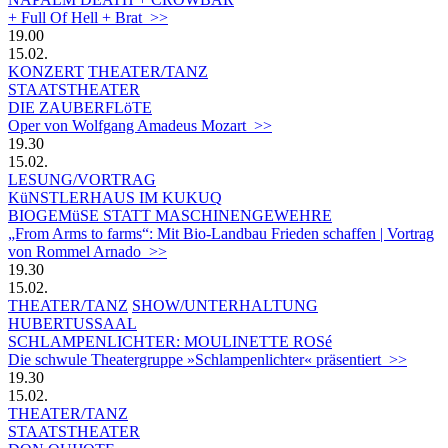
+ Full Of Hell + Brat >>
19.00
15.02.
KONZERT
THEATER/TANZ
STAATSTHEATER
DIE ZAUBERFLöTE
Oper von Wolfgang Amadeus Mozart >>
19.30
15.02.
LESUNG/VORTRAG
KüNSTLERHAUS IM KUKUQ
BIOGEMüSE STATT MASCHINENGEWEHRE
„From Arms to farms“: Mit Bio-Landbau Frieden schaffen | Vortrag
von Rommel Arnado >>
19.30
15.02.
THEATER/TANZ
SHOW/UNTERHALTUNG
HUBERTUSSAAL
SCHLAMPENLICHTER: MOULINETTE ROSé
Die schwule Theatergruppe »Schlampenlichter« präsentiert >>
19.30
15.02.
THEATER/TANZ
STAATSTHEATER