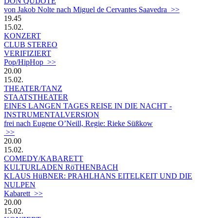
DON QUIJOTE
von Jakob Nolte nach Miguel de Cervantes Saavedra >>
19.45
15.02.
KONZERT
CLUB STEREO
VERIFIZIERT
Pop/HipHop >>
20.00
15.02.
THEATER/TANZ
STAATSTHEATER
EINES LANGEN TAGES REISE IN DIE NACHT -
INSTRUMENTALVERSION
frei nach Eugene O’Neill, Regie: Rieke Süßkow
>>
20.00
15.02.
COMEDY/KABARETT
KULTURLADEN RöTHENBACH
KLAUS HüBNER: PRAHLHANS EITELKEIT UND DIE
NULPEN
Kabarett >>
20.00
15.02.