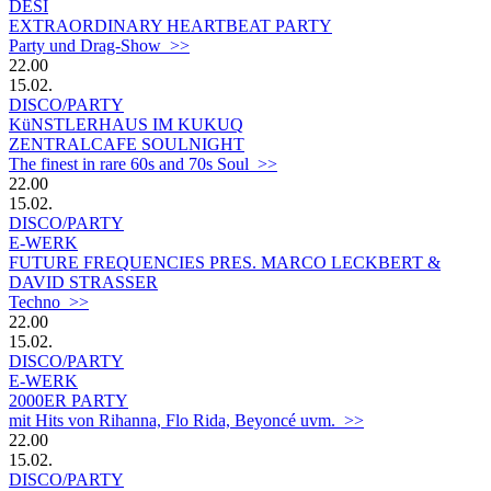
DESI
EXTRAORDINARY HEARTBEAT PARTY
Party und Drag-Show >>
22.00
15.02.
DISCO/PARTY
KüNSTLERHAUS IM KUKUQ
ZENTRALCAFE SOULNIGHT
The finest in rare 60s and 70s Soul >>
22.00
15.02.
DISCO/PARTY
E-WERK
FUTURE FREQUENCIES PRES. MARCO LECKBERT &
DAVID STRASSER
Techno >>
22.00
15.02.
DISCO/PARTY
E-WERK
2000ER PARTY
mit Hits von Rihanna, Flo Rida, Beyoncé uvm. >>
22.00
15.02.
DISCO/PARTY