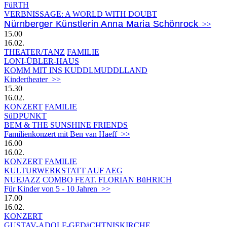
FüRTH
VERBNISSAGE: A WORLD WITH DOUBT
Nürnberger Künstlerin Anna Maria Schönrock
>>
15.00
16.02.
THEATER/TANZ
FAMILIE
LONI-ÜBLER-HAUS
KOMM MIT INS KUDDLMUDDLLAND
Kindertheater >>
15.30
16.02.
KONZERT
FAMILIE
SüDPUNKT
BEM & THE SUNSHINE FRIENDS
Familienkonzert mit Ben van Haeff >>
16.00
16.02.
KONZERT
FAMILIE
KULTURWERKSTATT AUF AEG
NUEJAZZ COMBO FEAT. FLORIAN BüHRICH
Für Kinder von 5 - 10 Jahren >>
17.00
16.02.
KONZERT
GUSTAV-ADOLF-GEDäCHTNISKIRCHE