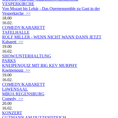
VESPERKIRCHE
Von Mozart bis Lehár - Das Opernensemble zu Gast in der
Vesperkirche >>
18.00
16.02.
COMEDY/KABARETT
TAFELHALLE
ROLF MILLER - WENN NICHT WANN DANN JETZT
Kabarett >>
19.00
16.02.
SHOW/UNTERHALTUNG
PARKS
KNEIPENQUIZ MIT BIG KEV MURPHY
Kneipenquiz >>
19.00
16.02.
COMEDY/KABARETT
LöWENSAAL
MIRJA REGENSBURG
Comedy >>
20.00
16.02.
KONZERT
GUTMANN AM DUTZENDTEICH