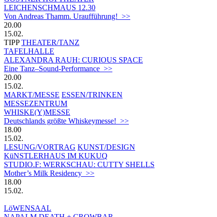
LEICHENSCHMAUS 12.30
Von Andreas Thamm. Uraufführung! >>
20.00
15.02.
TIPP
THEATER/TANZ
TAFELHALLE
ALEXANDRA RAUH: CURIOUS SPACE
Eine Tanz–Sound-Performance >>
20.00
15.02.
MARKT/MESSE
ESSEN/TRINKEN
MESSEZENTRUM
WHISKE(Y)MESSE
Deutschlands größte Whiskeymesse! >>
18.00
15.02.
LESUNG/VORTRAG
KUNST/DESIGN
KüNSTLERHAUS IM KUKUQ
STUDIO.F: WERKSCHAU: CUTTY SHELLS
Mother’s Milk Residency >>
18.00
15.02.
LöWENSAAL
NAPALM DEATH + CROWBAR