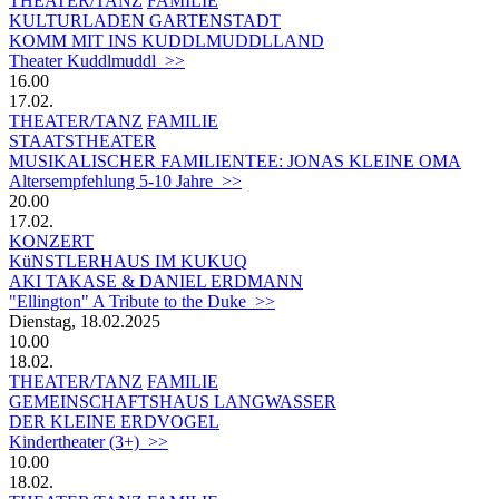
THEATER/TANZ
FAMILIE
KULTURLADEN GARTENSTADT
KOMM MIT INS KUDDLMUDDLLAND
Theater Kuddlmuddl >>
16.00
17.02.
THEATER/TANZ
FAMILIE
STAATSTHEATER
MUSIKALISCHER FAMILIENTEE: JONAS KLEINE OMA
Altersempfehlung 5-10 Jahre >>
20.00
17.02.
KONZERT
KüNSTLERHAUS IM KUKUQ
AKI TAKASE & DANIEL ERDMANN
"Ellington" A Tribute to the Duke >>
Dienstag, 18.02.2025
10.00
18.02.
THEATER/TANZ
FAMILIE
GEMEINSCHAFTSHAUS LANGWASSER
DER KLEINE ERDVOGEL
Kindertheater (3+) >>
10.00
18.02.