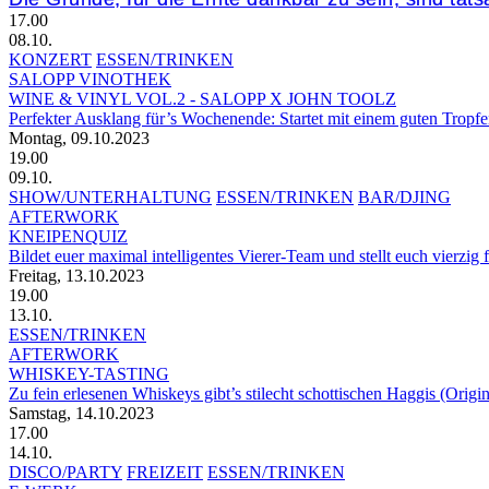
17.00
08.10.
KONZERT
ESSEN/TRINKEN
SALOPP VINOTHEK
WINE & VINYL VOL.2 - SALOPP X JOHN TOOLZ
Perfekter Ausklang für’s Wochenende: Startet mit einem guten Tropfe
Montag, 09.10.2023
19.00
09.10.
SHOW/UNTERHALTUNG
ESSEN/TRINKEN
BAR/DJING
AFTERWORK
KNEIPENQUIZ
Bildet euer maximal intelligentes Vierer-Team und stellt euch vierzig
Freitag, 13.10.2023
19.00
13.10.
ESSEN/TRINKEN
AFTERWORK
WHISKEY-TASTING
Zu fein erlesenen Whiskeys gibt’s stilecht schottischen Haggis (Orig
Samstag, 14.10.2023
17.00
14.10.
DISCO/PARTY
FREIZEIT
ESSEN/TRINKEN