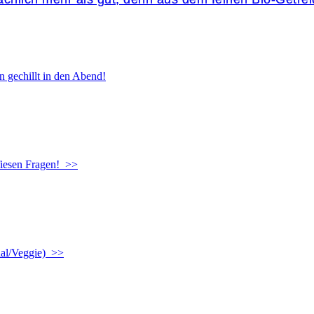
n gechillt in den Abend!
 fiesen Fragen! >>
inal/Veggie) >>