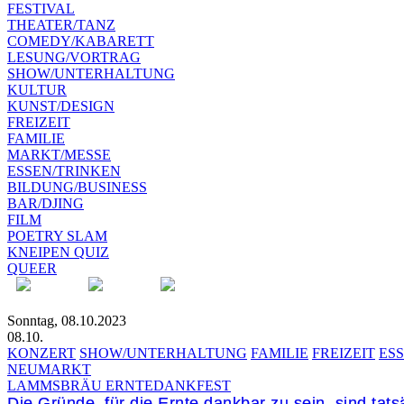
FESTIVAL
THEATER/TANZ
COMEDY/KABARETT
LESUNG/VORTRAG
SHOW/UNTERHALTUNG
KULTUR
KUNST/DESIGN
FREIZEIT
FAMILIE
MARKT/MESSE
ESSEN/TRINKEN
BILDUNG/BUSINESS
BAR/DJING
FILM
POETRY SLAM
KNEIPEN QUIZ
QUEER
Sonntag, 08.10.2023
08.10.
KONZERT
SHOW/UNTERHALTUNG
FAMILIE
FREIZEIT
ES
NEUMARKT
LAMMSBRÄU ERNTEDANKFEST
Die Gründe, für die Ernte dankbar zu sein, sind tat