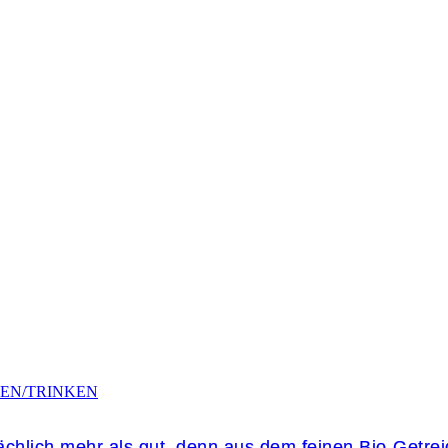
SEN/TRINKEN
sächlich mehr als gut, denn aus dem feinen Bio-Getre