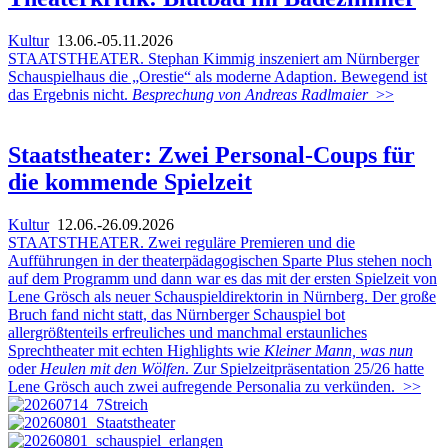
Kultur
13.06.-05.11.2026
STAATSTHEATER. Stephan Kimmig inszeniert am Nürnberger
Schauspielhaus die „Orestie“ als moderne Adaption. Bewegend ist
das Ergebnis nicht.
Besprechung von Andreas Radlmaier
>>
Staatstheater: Zwei Personal-Coups für
die kommende Spielzeit
Kultur
12.06.-26.09.2026
STAATSTHEATER. Zwei reguläre Premieren und die
Aufführungen in der theaterpädagogischen Sparte Plus stehen noch
auf dem Programm und dann war es das mit der ersten Spielzeit von
Lene Grösch als neuer Schauspieldirektorin in Nürnberg. Der große
Bruch fand nicht statt, das Nürnberger Schauspiel bot
allergrößtenteils erfreuliches und manchmal erstaunliches
Sprechtheater mit echten Highlights wie
Kleiner Mann, was nun
oder
Heulen mit den Wölfen
. Zur Spielzeitpräsentation 25/26 hatte
Lene Grösch auch zwei aufregende Personalia zu verkünden.
>>