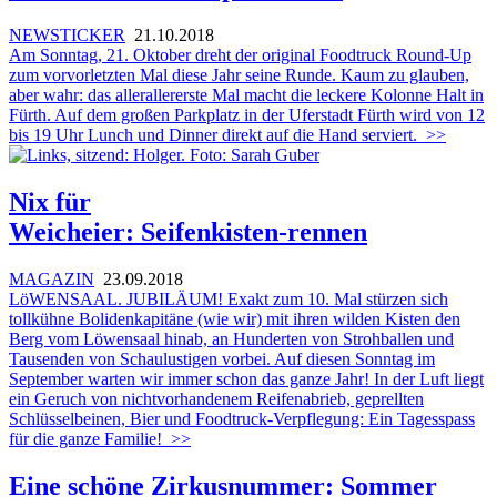
NEWSTICKER
21.10.2018
Am Sonntag, 21. Oktober dreht der original Foodtruck Round-Up
zum vorvorletzten Mal diese Jahr seine Runde. Kaum zu glauben,
aber wahr: das allerallererste Mal macht die leckere Kolonne Halt in
Fürth. Auf dem großen Parkplatz in der Uferstadt Fürth wird von 12
bis 19 Uhr Lunch und Dinner direkt auf die Hand serviert.
>>
Nix für
Weicheier: Seifenkisten-rennen
MAGAZIN
23.09.2018
LöWENSAAL. JUBILÄUM! Exakt zum 10. Mal stürzen sich
tollkühne Bolidenkapitäne (wie wir) mit ihren wilden Kisten den
Berg vom Löwensaal hinab, an Hunderten von Strohballen und
Tausenden von Schaulustigen vorbei. Auf diesen Sonntag im
September warten wir immer schon das ganze Jahr! In der Luft liegt
ein Geruch von nichtvorhandenem Reifenabrieb, geprellten
Schlüsselbeinen, Bier und Foodtruck-Verpflegung: Ein Tagesspass
für die ganze Familie!
>>
Eine schöne Zirkusnummer: Sommer