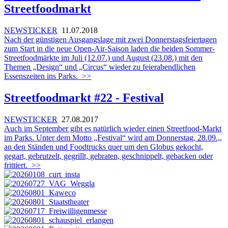
Streetfoodmarkt
NEWSTICKER
11.07.2018
Nach der günstigen Ausgangslage mit zwei Donnerstagsfeiertagen
zum Start in die neue Open-Air-Saison laden die beiden Sommer-
Streetfoodmärkte im Juli (12.07.) und August (23.08.) mit den
Themen „Design“ und „Circus“ wieder zu feierabendlichen
Essenszeiten ins Parks.
>>
Streetfoodmarkt #22 - Festival
NEWSTICKER
27.08.2017
Auch im September gibt es natürlich wieder einen Streetfood-Markt
im Parks. Unter dem Motto „Festival“ wird am Donnerstag, 28.09.,,
an den Ständen und Foodtrucks quer um den Globus gekocht,
gegart, gebrutzelt, gegrillt, gebraten, geschnippelt, gebacken oder
frittiert.
>>