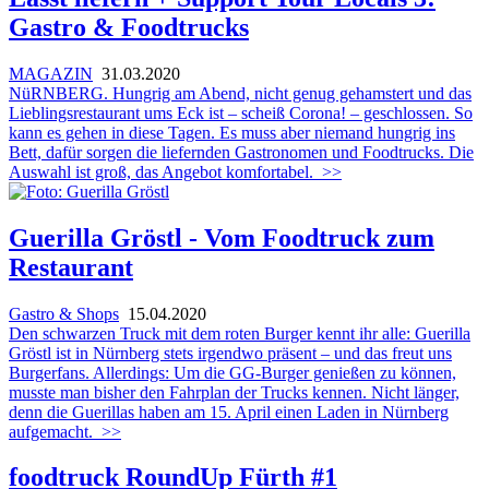
Gastro & Foodtrucks
MAGAZIN
31.03.2020
NüRNBERG. Hungrig am Abend, nicht genug gehamstert und das
Lieblingsrestaurant ums Eck ist – scheiß Corona! – geschlossen. So
kann es gehen in diese Tagen. Es muss aber niemand hungrig ins
Bett, dafür sorgen die liefernden Gastronomen und Foodtrucks. Die
Auswahl ist groß, das Angebot komfortabel.
>>
Guerilla Gröstl - Vom Foodtruck zum
Restaurant
Gastro & Shops
15.04.2020
Den schwarzen Truck mit dem roten Burger kennt ihr alle: Guerilla
Gröstl ist in Nürnberg stets irgendwo präsent – und das freut uns
Burgerfans. Allerdings: Um die GG-Burger genießen zu können,
musste man bisher den Fahrplan der Trucks kennen. Nicht länger,
denn die Guerillas haben am 15. April einen Laden in Nürnberg
aufgemacht.
>>
foodtruck RoundUp Fürth #1