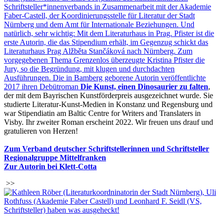
Schriftsteller*innenverbands in Zusammenarbeit mit der Akademie
Faber-Castell, der Koordinierungsstelle für Literatur der Stadt
Nürnberg und dem Amt für Internationale Beziehungen. Und
natürlich, sehr wichtig: Mit dem Literaturhaus in Prag. Pfister ist die
erste Autorin, die das Stipendium erhält, im Gegenzug schickt das
Literaturhaus Prag Alžběta Stančáková nach Nürnberg. Zum
vorgegebenen Thema Grenzenlos überzeugte Kristina Pfister die
Jury, so die Begründung, mit klugen und durchdachten
Ausführungen. Die in Bamberg geborene Autorin veröffentlichte
2017 ihren Debütroman
Die Kunst, einen Dinosaurier zu falten
,
der mit dem Bayrischen Kunstförderpreis ausgezeichnet wurde. Sie
studierte Literatur-Kunst-Medien in Konstanz und Regensburg und
war Stipendiatin am Baltic Centre for Writers and Translaters in
Visby. Ihr zweiter Roman erscheint 2022. Wir freuen uns drauf und
gratulieren von Herzen!
Zum Verband deutscher Schriftstellerinnen und Schriftsteller
Regionalgruppe Mittelfranken
Zur Autorin bei Klett-Cotta
>>