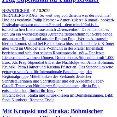
NEWSTICKER
01.10.2025
NüRNBERG-PRAG. So weit weg von daheim war der noch nie!
Und das verdankt Philip Krömer – Autor (zuletzt: Kumari), booked-
Festivalorganisator und curt-Freund – dem mittelfränkisch-
tschechischen Literaturaustausch „Grenzenlos“. Dabei handelt es
sich um ein wechselseitiges Aufenthaltsstipendium für Schreibende
aus unserer Region und aus der Region Prag. Wer im Austausch
hierher kommt, stand bei Redaktionsschluss noch nicht fest. Krömer
aber wird im Oktober eine Wohnung in der Prager Innenstadt
beziehen und sich dort seinem Romanprojekt „nôt – Der letzte
Liebesroman“ widmen können. Dotiert ist das Stipendium mit 1.000
Euro. Als Prag-Stipendiat tritt er die Nachfolge von Anna Hofmann,
Krupski, Petra Häfner und Kristina Pfister an. Das Stipendium wird
getragen vom Amt für Internationale Beziehungen, der
Regionalgruppe Mittelfranken des Verbands deutscher
Schriftstellerinnen und Schriftsteller und der Akademie Faber-
Castell. Texte von Nürnberger Stipendiat:innen, die in Prag
entstanden sind,
findet ihr hier
.
>>
Mit Krupski und Straka: Böhmischer