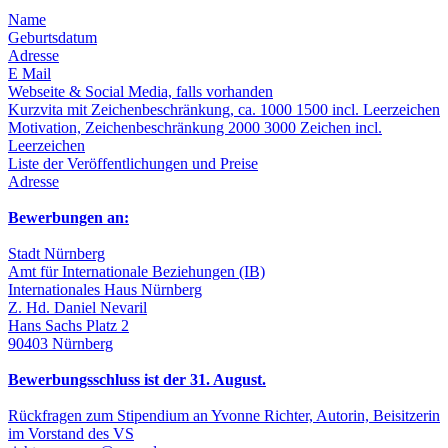
Name
Geburtsdatum
Adresse
E Mail
Webseite & Social Media, falls vorhanden
Kurzvita mit Zeichenbeschränkung, ca. 1000 1500 incl. Leerzeichen
Motivation, Zeichenbeschränkung 2000 3000 Zeichen incl.
Leerzeichen
Liste der Veröffentlichungen und Preise
Adresse
Bewerbungen an:
Stadt Nürnberg
Amt für Internationale Beziehungen (IB)
Internationales Haus Nürnberg
Z. Hd. Daniel Nevaril
Hans Sachs Platz 2
90403 Nürnberg
Bewerbungsschluss ist der 31. August.
Rückfragen zum Stipendium an Yvonne Richter, Autorin, Beisitzerin
im Vorstand des VS