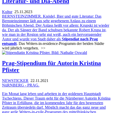
Literatur- und Dia-Abend
Kultur
25.11.2023
BERNSTEINZIMMER. Knödel, Bier und gute Literatur: Das
Bernsteinzimmer lädt aus sehr gegebenem Anlass zu einem
Böhmischen Abend. Der Anlass heißt vor allem: Krupski ist wieder
da. Der als Sänger der Band schubsen bekannte Robert Krupa ist,
wie man in der Region sehr gut weiß, auch ein hervorragender
Autor und wurde von Stadt daher als
Stipendiat nach Prag
entsandt
. Das Writers-in-residence-Programm der beiden Städte
wird jährlich vergeben.
>>
Prag-Stipendium für Autorin Kristina
Pfister
NEWSTICKER
22.11.2021
NüRNBERG - PRAG.
Ein Monat lang leben und arbeiten in der goldenen Hauptstadt
Tschechiens. Dieser Traum geht für die Nürnberger Autorin Kristina
Pfister in Erfüllung, die im kommenden Jahr für den begrenzten
Zeitraum übersiedeln darf. Möglich macht das das ganz neue und
ganz geile Writers-in-exile-Programm des mittelfränkischen