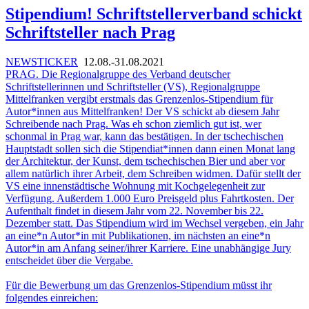
Stipendium! Schriftstellerverband schickt
Schriftsteller nach Prag
NEWSTICKER
12.08.-31.08.2021
PRAG. Die Regionalgruppe des Verband deutscher
Schriftstellerinnen und Schriftsteller (VS), Regionalgruppe
Mittelfranken vergibt erstmals das Grenzenlos-Stipendium für
Autor*innen aus Mittelfranken! Der VS schickt ab diesem Jahr
Schreibende nach Prag. Was eh schon ziemlich gut ist, wer
schonmal in Prag war, kann das bestätigen. In der tschechischen
Hauptstadt sollen sich die Stipendiat*innen dann einen Monat lang
der Architektur, der Kunst, dem tschechischen Bier und aber vor
allem natürlich ihrer Arbeit, dem Schreiben widmen. Dafür stellt der
VS eine innenstädtische Wohnung mit Kochgelegenheit zur
Verfügung. Außerdem 1.000 Euro Preisgeld plus Fahrtkosten. Der
Aufenthalt findet in diesem Jahr vom 22. November bis 22.
Dezember statt. Das Stipendium wird im Wechsel vergeben, ein Jahr
an eine*n Autor*in mit Publikationen, im nächsten an eine*n
Autor*in am Anfang seiner/ihrer Karriere. Eine unabhängige Jury
entscheidet über die Vergabe.
Für die Bewerbung um das Grenzenlos-Stipendium müsst ihr
folgendes einreichen: