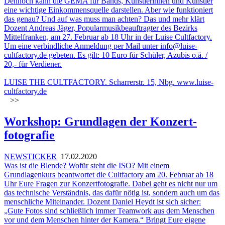
Dennoch kann die GEMA für Bands, Künstlerinnen und Künstler
eine wichtige Einkommensquelle darstellen. Aber wie funktioniert
das genau? Und auf was muss man achten? Das und mehr klärt
Dozent Andreas Jäger, Popularmusikbeauftragter des Bezirks
Mittelfranken, am 27. Februar ab 18 Uhr in der Luise Cultfactory.
Um eine verbindliche Anmeldung per Mail unter info@luise-
cultfactory.de gebeten. Es gilt: 10 Euro für Schüler, Azubis o.ä. /
20,- für Verdiener.
LUISE THE CULTFACTORY. Scharrerstr. 15, Nbg.
www.luise-
cultfactory.de
>>
Workshop: Grundlagen der Konzert-
fotografie
NEWSTICKER
17.02.2020
Was ist die Blende? Wofür steht die ISO? Mit einem
Grundlagenkurs beantwortet die Cultfactory am 20. Februar ab 18
Uhr Eure Fragen zur Konzertfotografie. Dabei geht es nicht nur um
das technische Verständnis, das dafür nötig ist, sondern auch um das
menschliche Miteinander. Dozent Daniel Heydt ist sich sicher:
„Gute Fotos sind schließlich immer Teamwork aus dem Menschen
vor und dem Menschen hinter der Kamera.“ Bringt Eure eigene