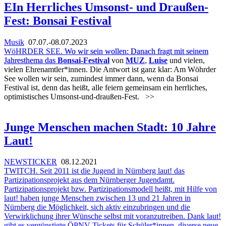
EIn Herrliches Umsonst- und Draußen-
Fest: Bonsai Festival
Musik
07.07.-08.07.2023
WöHRDER SEE.
Wo wir sein wollen: Danach fragt mit seinem
Jahresthema das
Bonsai-Festival
von
MUZ
,
Luise
und vielen,
vielen Ehrenamtler*innen. Die Antwort ist ganz klar: Am Wöhrder
See wollen wir sein, zumindest immer dann, wenn da Bonsai
Festival ist, denn das heißt, alle feiern gemeinsam ein herrliches,
optimistisches Umsonst-und-draußen-Fest.
>>
Junge Menschen machen Stadt: 10 Jahre
Laut!
NEWSTICKER
08.12.2021
TWITCH. Seit 2011 ist die Jugend in Nürnberg laut! das
Partizipationsprojekt aus dem Nürnberger Jugendamt.
Partizipationsprojekt bzw. Partizipationsmodell heißt, mit Hilfe von
laut! haben junge Menschen zwischen 13 und 21 Jahren in
Nürnberg die Möglichkeit, sich aktiv einzubringen und die
Verwirklichung ihrer Wünsche selbst mit voranzutreiben. Dank laut!
gibt es vergünstigte ÖPNV-Tickets für Schüler*innen, diverse neue