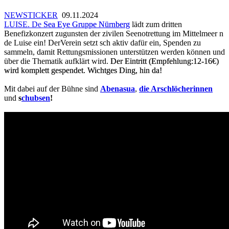
NEWSTICKER
09.11.2024
LUISE. De
Sea Eye Gruppe Nürnberg
lädt zum dritten
Benefizkonzert zugunsten der zivilen Seenotrettung im Mittelmeer n
de Luise ein! DerVerein setzt sch aktiv dafür ein, Spenden zu
sammeln, damit Rettungsmissionen unterstützen werden können und
über die Thematik aufklärt wird.
Der Eintritt (Empfehlung:12-16€)
wird komplett gespendet. Wichtges Ding, hin da!
Mit dabei auf der Bühne sind
Abenasua
,
die Arschlöcherinnen
und
s
chubsen
!