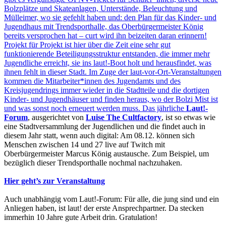
Bolzplätze und Skateanlagen, Unterstände, Beleuchtung und
Mülleimer, wo sie gefehlt haben und: den Plan für das Kinder- und
Jugendhaus mit Trendsporthalle, das Oberbürgermeister König
bereits versprochen hat – curt wird ihn beizeiten daran erinnern!
Projekt für Projekt ist hier über die Zeit eine sehr gut
funktionierende Beteiligungsstruktur entstanden, die immer mehr
Jugendliche erreicht, sie ins laut!-Boot holt und herausfindet, was
ihnen fehlt in dieser Stadt. Im Zuge der laut-vor-Ort-Veranstaltungen
kommen die Mitarbeiter*innen des Jugendamts und des
Kreisjugendrings immer wieder in die Stadtteile und die dortigen
Kinder- und Jugendhäuser und finden heraus, wo der Bolzi Mist ist
und was sonst noch erneuert werden muss. Das jährliche
Laut!-
Forum
, ausgerichtet von
Luise The Cultfactory
, ist so etwas wie
eine Stadtversammlung der Jugendlichen und die findet auch in
diesem Jahr statt, wenn auch digital: Am 08.12. können sich
Menschen zwischen 14 und 27 live auf Twitch mit
Oberbürgermeister Marcus König austausche. Zum Beispiel, um
bezüglich dieser Trendsporthalle nochmal nachzuhaken.
Hier geht’s zur Veranstaltung
Auch unabhängig vom Laut!-Forum: Für alle, die jung sind und ein
Anliegen haben, ist laut! der erste Ansprechpartner. Da stecken
immerhin 10 Jahre gute Arbeit drin. Gratulation!