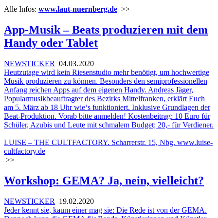
Alle Infos:
www.laut-nuernberg.de
>>
App-Musik – Beats produzieren mit dem
Handy oder Tablet
NEWSTICKER
04.03.2020
Heutzutage wird kein Riesenstudio mehr benötigt, um hochwertige
Musik produzieren zu können. Besonders den semiprofessionellen
Anfang reichen Apps auf dem eigenen Handy. Andreas Jäger,
Popularmusikbeauftragter des Bezirks Mittelfranken, erklärt Euch
am 5. März ab 18 Uhr wie‘s funktioniert. Inklusive Grundlagen der
Beat-Produktion. Vorab bitte anmelden! Kostenbeitrag: 10 Euro für
Schüler, Azubis und Leute mit schmalem Budget; 20,- für Verdiener.
LUISE – THE CULTFACTORY. Scharrerstr. 15, Nbg.
www.luise-
cultfactory.de
>>
Workshop: GEMA? Ja, nein, vielleicht?
NEWSTICKER
19.02.2020
Jeder kennt sie, kaum einer mag sie: Die Rede ist von der GEMA.