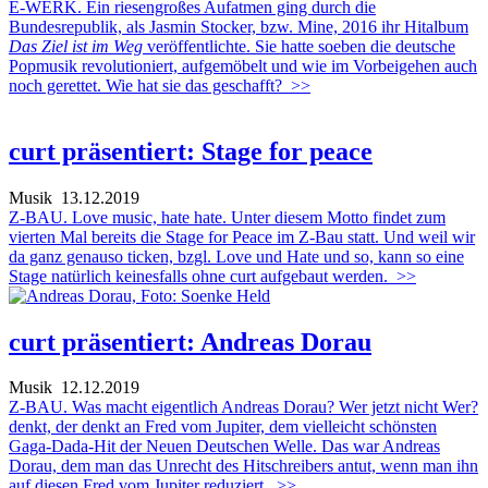
E-WERK. Ein riesengroßes Aufatmen ging durch die
Bundesrepublik, als Jasmin Stocker, bzw. Mine, 2016 ihr Hitalbum
Das Ziel ist im Weg
veröffentlichte. Sie hatte soeben die deutsche
Popmusik revolutioniert, aufgemöbelt und wie im Vorbeigehen auch
noch gerettet. Wie hat sie das geschafft?
>>
curt präsentiert: Stage for peace
Musik
13.12.2019
Z-BAU. Love music, hate hate. Unter diesem Motto findet zum
vierten Mal bereits die Stage for Peace im Z-Bau statt. Und weil wir
da ganz genauso ticken, bzgl. Love und Hate und so, kann so eine
Stage natürlich keinesfalls ohne curt aufgebaut werden.
>>
curt präsentiert: Andreas Dorau
Musik
12.12.2019
Z-BAU. Was macht eigentlich Andreas Dorau? Wer jetzt nicht Wer?
denkt, der denkt an Fred vom Jupiter, dem vielleicht schönsten
Gaga-Dada-Hit der Neuen Deutschen Welle. Das war Andreas
Dorau, dem man das Unrecht des Hitschreibers antut, wenn man ihn
auf diesen Fred vom Jupiter reduziert.
>>