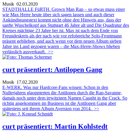
Musik
02.03.2020
STADTHALLE FüRTH. Grown Man Rap – so etwas muss einer
wie Max Herre heute über sich sagen lassen und auch dieser
Ankündigungstext kommt nicht ohne den Hinweis aus, dass der
sanfte Wuschelkopf aus Stuttgart 46 Jahre alt und Die Quadratur des
Kreises mächtige 23 Jahre her ist. Max ist nach dem Ende von
Freundeskreis als der nach wie vor erfolgreiche Solo-Frontmann
präsent geblieben, und auch wenn vor dem neuen Album sieben
Jahre ins Land gezogen waren – die Max-Herre-Shows blieben
verlässlich ausverkauft.
>>
curt präsentiert: Antilopen Gang
Musik
17.02.2020
E-WERK. Was nur Hardcore-Fans wissen: Schon in den
Nullerjahren glaoppierten die Antilopen durch die Rap-Savanne,
damals noch unter dem irrwitzigen Namen Caught in the Crack. So
richtig angekommen im Business ist die Antilopen Gang aber
spätestens seit ihrem Album Aversion von 2014.
>>
curt präsentiert: Martin Kohlstedt