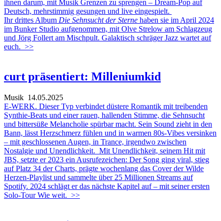
ihnen darum, mit Musik Grenzen zu sprengen – Dream-Pop auf
Deutsch, mehrstimmig gesungen und live eingespielt.
Ihr drittes Album
Die Sehnsucht der Sterne
haben sie im April 2024
im Bunker Studio aufgenommen, mit Olve Strelow am Schlagzeug
und Jörg Follert am Mischpult. Galaktisch schräger Jazz wartet auf
euch.
>>
curt präsentiert: Milleniumkid
Musik
14.05.2025
E-WERK. Dieser Typ verbindet düstere Romantik mit treibenden
Synthie-Beats und einer rauen, hallenden Stimme, die Sehnsucht
und bittersüße Melancholie spürbar macht. Sein Sound zieht in den
Bann, lässt Herzschmerz fühlen und in warmen 80s-Vibes versinken
– mit geschlossenen Augen, in Trance, irgendwo zwischen
Nostalgie und Unendlichkeit. Mit Unendlichkeit, seinem Hit mit
JBS, setzte er 2023 ein Ausrufezeichen: Der Song ging viral, stieg
auf Platz 34 der Charts, prägte wochenlang das Cover der Wilde
Herzen-Playlist und sammelte über 25 Millionen Streams auf
Spotify. 2024 schlägt er das nächste Kapitel auf – mit seiner ersten
Solo-Tour Wie weit.
>>