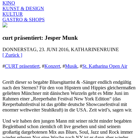
KINO
KUNST & DESIGN
KULTUR
GASTRO & SHOPS
curt präsentiert: Jesper Munk
DONNERSTAG, 23. JUNI 2016, KATHARINENRUINE
[ Zurück ]
#
CURT präsentiert
,
#
Konzert
,
#
Musik
,
#
St. Katharina Open Air
Greift dieser so begabte Bluesgitarrist & -Sänger endlich endgültig
nach den Sternen? Für den von Hipstern und Hippies gleichermaßen
geliebten Münchner mit dänischen Wurzeln geht es Mitte Juni im
Rahmen einer „Reeperbahn Festival New York Edition“ (das
Reeperbahnfestival ist das größte deutsche Showcasefestival mit
enormer weltweiter Strahlkraft) in die USA. Zeit wird’s, sagen wir.
Und wir haben den jungen Mann mit seiner nicht minder begabten
Begleitband schon ziemlich oft live gesehen und sind seinem
großartig dargebotenen Mix aus Blues, Soul, Jazz und Rock immer
wieder erlegen.Nur eine Woche nach NY ist er dann aber wieder