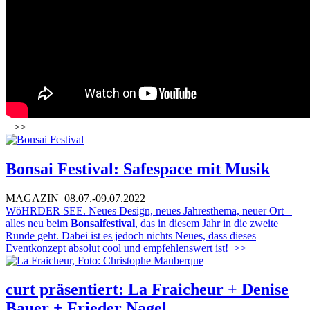
>>
Bonsai Festival: Safespace mit Musik
MAGAZIN
08.07.-09.07.2022
WöHRDER SEE. Neues Design, neues Jahresthema, neuer Ort –
alles neu beim
Bonsaifestival
, das in diesem Jahr in die zweite
Runde geht. Dabei ist es jedoch nichts Neues, dass dieses
Eventkonzept absolut cool und empfehlenswert ist!
>>
curt präsentiert: La Fraicheur + Denise
Bauer + Frieder Nagel