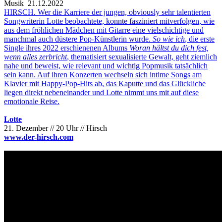
Musik
21.12.2022
HIRSCH. Wer die Karriere der jungen, obviously sehr talentierten
Songwriterin Lotte beobachtete, konnte fasziniert mitverfolgen, wie
aus dem fröhlichen Mädchen mit Gitarre eine vielschichtige und
manchmal auch düstere Pop-Künstlerin wurde.
So wie ich
, die erste
Single ihres 2022 erschienenen Albums
Woran hältst du dich fest,
wenn alles zerbricht
, thematisiert sexualisierte Gewalt, geht ziemlich
nahe und beweist, wie relevant und wichtig Popmusik tatsächlich
sein kann. Auf ihren Konzerten wechseln sich intime Songs am
Klavier mit Happy-Pop-Hits ab, das Kaputte und das Glückliche
liegen direkt nebeneinander und Lotte nimmt uns mit auf diese
emotionale Reise.
Lotte
21. Dezember // 20 Uhr // Hirsch
www.der-hirsch.com