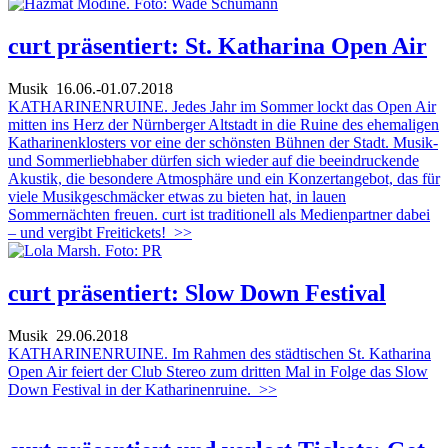
curt präsentiert: St. Katharina Open Air
Musik
16.06.-01.07.2018
KATHARINENRUINE. Jedes Jahr im Sommer lockt das Open Air
mitten ins Herz der Nürnberger Altstadt in die Ruine des ehemaligen
Katharinenklosters vor eine der schönsten Bühnen der Stadt. Musik-
und Sommerliebhaber dürfen sich wieder auf die beeindruckende
Akustik, die besondere Atmosphäre und ein Konzertangebot, das für
viele Musikgeschmäcker etwas zu bieten hat, in lauen
Sommernächten freuen. curt ist traditionell als Medienpartner dabei
– und vergibt Freitickets!
>>
curt präsentiert: Slow Down Festival
Musik
29.06.2018
KATHARINENRUINE. Im Rahmen des städtischen St. Katharina
Open Air feiert der Club Stereo zum dritten Mal in Folge das Slow
Down Festival in der Katharinenruine.
>>