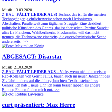
Musik
13.03.2020
Z-BAU.
FÄLLT LEIDER AUS!
Techno, das ist für die meisten
Technogänger ja ehrlicherweise schon noch Hedonismus,
Abschalten, Parallelwelt zum täglichen Struggle. Eine dezidiert
politische Künstlerin des Genres, das ist eher selten. Perrine Sauviat
alias La Fraicheur, Wahlberlinerin, Produzentin, will das nicht
trennen, die Technoszene einerseits, die queer-feministische Szene
andererseits.
>>
ABGESAGT: Disarstar
Musik
21.03.2020
Z-BAU.
FÄLLT LEIDER AUS –
Viele, wenn nicht die meisten
Rap-Kollegen von Gerrit Falius, bauen auch im neuen Jahrzehnt des
21. Jahrhunderts auf die althergebrachten Textbausteine ihres
Genres: Ich hab 1 neue Uhr, ich kann besser rappen als andere
Rapper, Frauen finden mich gut.
>>
curt präsentiert: Max Herre