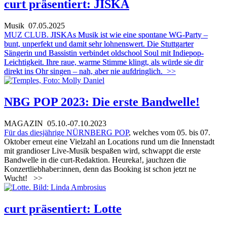
curt präsentiert: JISKA
Musik
07.05.2025
MUZ CLUB.
JISKAs Musik ist wie eine spontane WG-Party –
bunt, unperfekt und damit sehr lohnenswert. Die Stuttgarter
Sängerin und Bassistin verbindet oldschool Soul mit Indiepop-
Leichtigkeit. Ihre raue, warme Stimme klingt, als würde sie dir
direkt ins Ohr singen – nah, aber nie aufdringlich.
>>
NBG POP 2023: Die erste Bandwelle!
MAGAZIN
05.10.-07.10.2023
Für das diesjährige
NÜRNBERG POP
, welches vom 05. bis 07.
Oktober erneut eine Vielzahl an Locations rund um die Innenstadt
mit grandioser Live-Musik bespaßen wird, schwappt die erste
Bandwelle in die curt-Redaktion. Heureka!, jauchzen die
Konzertliebhaber:innen, denn das Booking ist schon jetzt ne
Wucht!
>>
curt präsentiert: Lotte