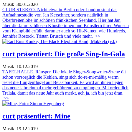
Musik
30.01.2020
CLUB STEREO. Nicht etwa in Berlin oder London steht das
Aufnahmestudio von Jan Kerschner, sondern natürlich in
Oberbreitenlohe im schönen fränkischen Seenland. Hier hat Jan
über die Jahre zahllosen Künstlerinnen und Künstlern ihren Wunsch
vom Klangbild erfüllt, darunter auch so Hit-Namen wie Hundreds,
Jennifer Rostock, Tristan Brusch und viele mehr.
>>
curt präsentiert: Die große Sing-In-Gala
Musik
10.12.2019
TAFELHALLE. Räusper. Die lokale Singer-Songwriter-Szene ölt
schon vorsorglich die Kehlen, singt sich do-re-mi-mäßig warm,
testet die Lungenflügel auf Belastbarkeit. Es wird an ihnen liegen,
das neue Jahr einmal mehr gebührend zu empfangen. Mit ordentlich
Tralala, damit das neue Jahr auch merkt, ach ja, ich bin jetzt dran.
>>
curt präsentiert: Mine
Musik
19.12.2019