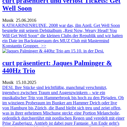
curt präsentiert und verlost Tickets: Get
Well Soon
Musik
25.06.2016
KATHARINENRUINE. 2008 war das, iIm April. Get Well Soon
bespielte mit seinem Debütalbum „Rest Now, Weary Head! You
Will Get Well Soon“ die kleinen Clubs der Republik und wir hatten
ein Date im Backstageraum des MUZ Club mit Mastermind
Konstantin Gropper.
>>
curt präsentiert: Jaques Palminger &
440Hz Trio
Musik
15.10.2025
DESI. Ihre Stücke sind leichtfüßig, manchmal verschmitzt,
irgendwo zwischen Traum und Augenzwinkern – wie ein
musikalischer Trip von Hammerbrook bis hoch zu den Plejaden. Ob
im winzigen Proberaum im Bunker am Hammer Deich oder live
von Hamburg bis Zürich, die Band bleibt sich treu und zeigt offen,
was in ihrer geheimen Mischung steckt: eine Portion Melancholie,
ordentlich durchgerührt mit nordischen Regen und veredelt mit einer
Prise Zauberjazz. Antrieb ist dabei pure Fantasie. Am Ende geht’s