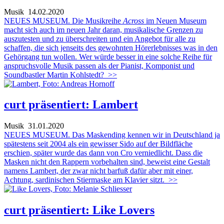
Musik
14.02.2020
NEUES MUSEUM. Die Musikreihe
Across
im Neuen Museum
macht sich auch im neuen Jahr daran, musikalische Grenzen zu
auszutesten und zu überschreiten und ein Angebot für alle zu
schaffen, die sich jenseits des gewohnten Hörerlebnisses was in den
Gehörgang tun wollen. Wer würde besser in eine solche Reihe für
anspruchsvolle Musik passen als der Pianist, Komponist und
Soundbastler Martin Kohlstedt?
>>
curt präsentiert: Lambert
Musik
31.01.2020
NEUES MUSEUM. Das Maskending kennen wir in Deutschland ja
spätestens seit 2004 als ein gewisser Sido auf der Bildfläche
erschien, später wurde das dann von Cro verniedlicht. Dass die
Masken nicht den Rappern vorbehalten sind, beweist eine Gestalt
namens Lambert, der zwar nicht barfuß dafür aber mit einer,
Achtung, sardinischen Stiermaske am Klavier sitzt.
>>
curt präsentiert: Like Lovers