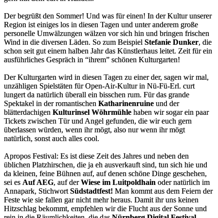
Der begrüßt den Sommer! Und was für einen! In der Kultur unserer
Region ist einiges los in diesen Tagen und unter anderem große
personelle Umwälzungen wälzen vor sich hin und bringen frischen
Wind in die diversen Läden. So zum Beispiel
Stefanie Dunker
, die
schon seit gut einem halben Jahr das Künstlerhaus leitet. Zeit für ein
ausführliches Gespräch in “ihrem” schönen Kulturgarten!
Der Kulturgarten wird in diesen Tagen zu einer der, sagen wir mal,
unzähligen Spielstäten für Open-Air-Kultur in Nü-Fü-Erl. curt
lungert da natürlich überall ein bisschen rum. Für das grande
Spektakel in der romantischen
Katharinenruine
und der
blätterdachigen
Kulturinsel Wöhrmühle
haben wir sogar ein paar
Tickets zwischen Tür und Angel gefunden, die wir euch gern
überlassen würden, wenn ihr mögt, also nur wenn ihr mögt
natürlich, sonst auch alles cool.
Apropos Festival: Es ist diese Zeit des Jahres und neben den
üblichen Platzhirschen, die ja eh ausverkauft sind, tun sich hie und
da kleinen, feine Bühnen auf, auf denen schöne Dinge geschehen,
sei es
Auf AEG
, auf der
Wiese im Luitpoldhain
oder natürlich im
Annapark, Stichwort
Südstadtfest!
Man kommt aus dem Feiern der
Feste wie sie fallen gar nicht mehr heraus. Damit ihr uns keinen
Hitzschlag bekommt, empfehlen wir die Flucht aus der Sonne und
rein in die Räumlichkeiten, die das
Nürnberg Digital Festival