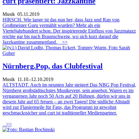
curt präsentiert: Jazzkantine
Musik
05.11.2019
HIRSCH. Wie lange ist das nun her, dass Jazz und Rap von
Großmeister Guru vermählt wurden? Mehr als ein
Vierteljahrhundert schon. Der inspirierende Einfluss von Jazzmatazz
reichte gar bis nach Braunschweig, wo sich kurz darauf die
Jazzkantine zusammenfand.
>>
Nürnberg.Pop, das Clubfestival
Musik
11.10.-12.10.2019
ALTSTADT. Auch im neunten Jahr steigert Das NBG Pop Festival,
Nürnberg großstädtischstes Musikevent, sein angebot. Waren es im
vergangenen Jahr noch 50 Acts auf 20 Bühnen, dürfen wir uns in
diesem Jahr auf 65 freuen – an zwei Tagen! Die südliche Altstadt
wird zur Flaniermeile für Fans, das Programm ist gewohnt
geschmackssicher und curt ist traditioneller Medienpartner.
>>