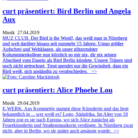
curt präsentiert: Bird Berlin und Angela
Aux
Musik
27.04.2019
MUZ CLUB.
Der Bird is the Word!, das weiß man in Nürnberg
und weit darüber hinaus seit nunmehr 15 Jahren. Umso größer
Aufschrei und Wehklagen, als unser glitzerndster
Kolumnistenkollege nun kürzlich so mir nix, dir nix seinen
Abschied vom Dasein als Bird Berlin kündete. Unsere Tränen sind
noch nicht getrocknet, Trost spendet nur die Gewissheit, dass ein
Bird weiß, sich anständig zu verabschieden.
>>
curt präsentiert: Alice Phoebe Lou
Musik
29.04.2019
E-WERK. Aus Kommetije stammt diese Künstlerin und das liegt
bekanntlich in ... wer weiß es? Logo, Südafrika. Im Alter von 18
Jahren zog es sie nach Europa, wo sich Alice zunächst als
Feuerkünstlerin und Straßenmusikerin verdingte. In Nürnberg zwar
nicht, aber in Berlin, wo sie später auch ansässig wurde.
>>