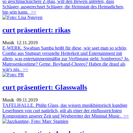
so geschmacksichere Z-Bau, will den Beweis antreten, dass
Schlager, ausgerechnet Schlager, die Heimstatt des Heimatlichen,
hip sein kann.
>>
curt präsentiert: rikas
Musik
12.11.2019
E-WERK. Swabian Samba heißt für diese, wie sagt man so schön,
Combo aus Stuttgart verspielte Heiterkeit und Entertainment mit
allem, was entertainmentmäßig zur Verfügung steht: Sombreros? Jo.
Matrosenkostüme? Gerne. Boyband-Choreo? Haben die drauf als
wär's nix.
>>
curt präsentiert: Glasswalls
Musik
09.11.2019
TAFELHALLE. Philip Glass, das wissen musikhistorisch kundige
LeserInnen von curt natürlich, gilt als einer der einflussreichsten
Komponisten unserer Zeit und Wegbereiter der Minimal Music.
>>