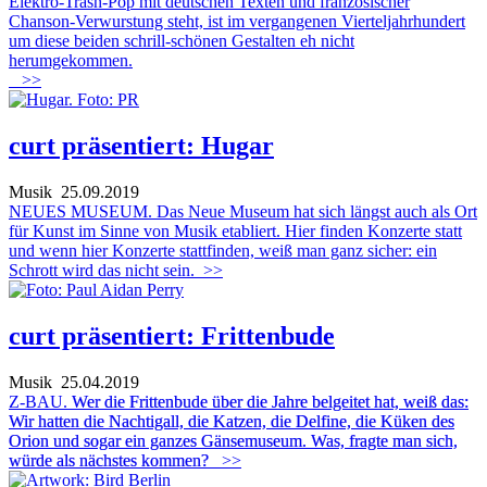
Elektro-Trash-Pop mit deutschen Texten und französischer
Chanson-Verwurstung steht, ist im vergangenen Vierteljahrhundert
um diese beiden schrill-schönen Gestalten eh nicht
herumgekommen.
>>
curt präsentiert: Hugar
Musik
25.09.2019
NEUES MUSEUM. Das Neue Museum hat sich längst auch als Ort
für Kunst im Sinne von Musik etabliert. Hier finden Konzerte statt
und wenn hier Konzerte stattfinden, weiß man ganz sicher: ein
Schrott wird das nicht sein.
>>
curt präsentiert: Frittenbude
Musik
25.04.2019
Z-BAU.
Wer die Frittenbude über die Jahre belgeitet hat, weiß das:
Wir hatten die Nachtigall, die Katzen, die Delfine, die Küken des
Orion und sogar ein ganzes Gänsemuseum. Was, fragte man sich,
würde als nächstes kommen?
>>