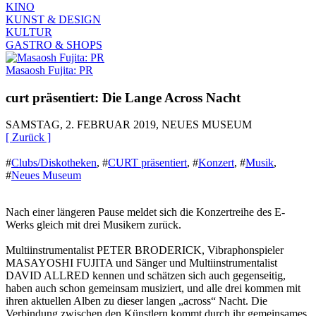
KINO
KUNST & DESIGN
KULTUR
GASTRO & SHOPS
Masaosh Fujita: PR
curt präsentiert: Die Lange Across Nacht
SAMSTAG, 2. FEBRUAR 2019, NEUES MUSEUM
[ Zurück ]
#
Clubs/Diskotheken
,
#
CURT präsentiert
,
#
Konzert
,
#
Musik
,
#
Neues Museum
Nach einer längeren Pause meldet sich die Konzertreihe des E-
Werks gleich mit drei Musikern zurück.
Multiinstrumentalist PETER BRODERICK, Vibraphonspieler
MASAYOSHI FUJITA und Sänger und Multiinstrumentalist
DAVID ALLRED kennen und schätzen sich auch gegenseitig,
haben auch schon gemeinsam musiziert, und alle drei kommen mit
ihren aktuellen Alben zu dieser langen „across“ Nacht. Die
Verbindung zwischen den Künstlern kommt durch ihr gemeinsames