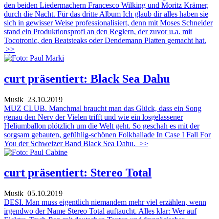
den beiden Liedermachern Francesco Wilking und Moritz Krämer,
durch die Nacht. Für das dritte Album Ich glaub dir alles haben sie
sich in gewisser Weise professionalisiert, denn mit Moses Schneider
stand ein Produktionsprofi an den Reglern, der zuvor u.a. mit
Tocotronic, den Beatsteaks oder Dendemann Platten gemacht hat.
>>
curt präsentiert: Black Sea Dahu
Musik
23.10.2019
MUZ CLUB. Manchmal braucht man das Glück, dass ein Song
genau den Nerv der Vielen trifft und wie ein losgelassener
Heliumballon plötzlich um die Welt geht. So geschah es mit der
sorgsam gebauten, gefühlig-schönen Folkballade In Case I Fall For
You der Schweizer Band Black Sea Dahu.
>>
curt präsentiert: Stereo Total
Musik
05.10.2019
DESI. Man muss eigentlich niemandem mehr viel erzählen, wenn
irgendwo der Name Stereo Total auftaucht. Alles klar: Wer auf