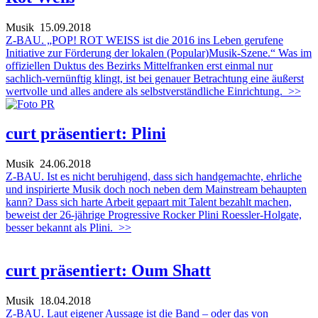
Musik
15.09.2018
Z-BAU. „POP! ROT WEISS ist die 2016 ins Leben gerufene
Initiative zur Förderung der lokalen (Popular)Musik-Szene.“ Was im
offiziellen Duktus des Bezirks Mittelfranken erst einmal nur
sachlich-vernünftig klingt, ist bei genauer Betrachtung eine äußerst
wertvolle und alles andere als selbstverständliche Einrichtung.
>>
curt präsentiert: Plini
Musik
24.06.2018
Z-BAU. Ist es nicht beruhigend, dass sich handgemachte, ehrliche
und inspirierte Musik doch noch neben dem Mainstream behaupten
kann? Dass sich harte Arbeit gepaart mit Talent bezahlt machen,
beweist der 26-jährige Progressive Rocker Plini Roessler-Holgate,
besser bekannt als Plini.
>>
curt präsentiert: Oum Shatt
Musik
18.04.2018
Z-BAU. Laut eigener Aussage ist die Band – oder das von