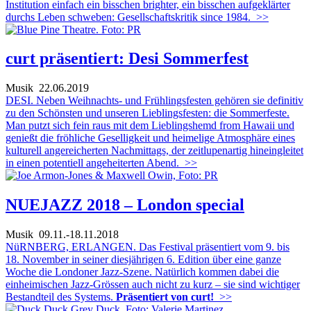
Institution einfach ein bisschen brighter, ein bisschen aufgeklärter
durchs Leben schweben: Gesellschaftskritik since 1984.
>>
curt präsentiert: Desi Sommerfest
Musik
22.06.2019
DESI. Neben Weihnachts- und Frühlingsfesten gehören sie definitiv
zu den Schönsten und unseren Lieblingsfesten: die Sommerfeste.
Man putzt sich fein raus mit dem Lieblingshemd from Hawaii und
genießt die fröhliche Geselligkeit und heimelige Atmosphäre eines
kulturell angereicherten Nachmittags, der zeitlupenartig hineingleitet
in einen potentiell angeheiterten Abend.
>>
NUEJAZZ 2018 – London special
Musik
09.11.-18.11.2018
NüRNBERG, ERLANGEN. Das Festival präsentiert vom 9. bis
18. November in seiner diesjährigen 6. Edition über eine ganze
Woche die Londoner Jazz-Szene. Natürlich kommen dabei die
einheimischen Jazz-Grössen auch nicht zu kurz – sie sind wichtiger
Bestandteil des Systems.
Präsentiert von curt!
>>