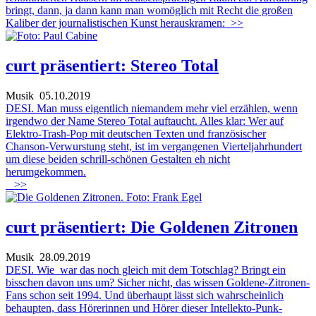
bringt, dann, ja dann kann man womöglich mit Recht die großen
Kaliber der journalistischen Kunst herauskramen:
>>
curt präsentiert: Stereo Total
Musik
05.10.2019
DESI. Man muss eigentlich niemandem mehr viel erzählen, wenn
irgendwo der Name Stereo Total auftaucht. Alles klar: Wer auf
Elektro-Trash-Pop mit deutschen Texten und französischer
Chanson-Verwurstung steht, ist im vergangenen Vierteljahrhundert
um diese beiden schrill-schönen Gestalten eh nicht
herumgekommen.
>>
curt präsentiert: Die Goldenen Zitronen
Musik
28.09.2019
DESI. Wie war das noch gleich mit dem Totschlag? Bringt ein
bisschen davon uns um? Sicher nicht, das wissen Goldene-Zitronen-
Fans schon seit 1994. Und überhaupt lässt sich wahrscheinlich
behaupten, dass Hörerinnen und Hörer dieser Intellekto-Punk-