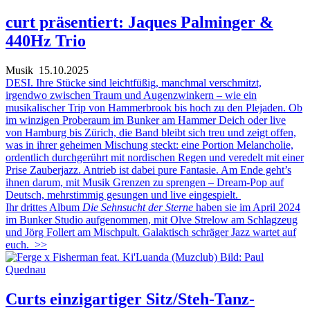
curt präsentiert: Jaques Palminger &
440Hz Trio
Musik
15.10.2025
DESI. Ihre Stücke sind leichtfüßig, manchmal verschmitzt,
irgendwo zwischen Traum und Augenzwinkern – wie ein
musikalischer Trip von Hammerbrook bis hoch zu den Plejaden. Ob
im winzigen Proberaum im Bunker am Hammer Deich oder live
von Hamburg bis Zürich, die Band bleibt sich treu und zeigt offen,
was in ihrer geheimen Mischung steckt: eine Portion Melancholie,
ordentlich durchgerührt mit nordischen Regen und veredelt mit einer
Prise Zauberjazz. Antrieb ist dabei pure Fantasie. Am Ende geht’s
ihnen darum, mit Musik Grenzen zu sprengen – Dream-Pop auf
Deutsch, mehrstimmig gesungen und live eingespielt.
Ihr drittes Album
Die Sehnsucht der Sterne
haben sie im April 2024
im Bunker Studio aufgenommen, mit Olve Strelow am Schlagzeug
und Jörg Follert am Mischpult. Galaktisch schräger Jazz wartet auf
euch.
>>
Curts einzigartiger Sitz/Steh-Tanz-