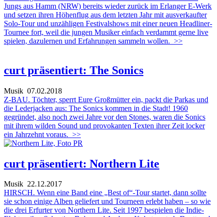
Jungs aus Hamm (NRW) bereits wieder zurück im Erlanger E-Werk
und setzen ihren Höhenflug aus dem letzten Jahr mit ausverkaufter
Solo-Tour und unzähligen Festivalshows mit einer neuen Headliner-
Tournee fort, weil die jungen Musiker einfach verdammt gerne live
spielen, dazulernen und Erfahrungen sammeln wollen.
>>
curt präsentiert: The Sonics
Musik
07.02.2018
Z-BAU. Töchter, sperrt Eure Großmütter ein, packt die Parkas und
die Lederjacken aus: The Sonics kommen in die Stadt! 1960
gegründet, also noch zwei Jahre vor den Stones, waren die Sonics
mit ihrem wilden Sound und provokanten Texten ihrer Zeit locker
ein Jahrzehnt voraus.
>>
curt präsentiert: Northern Lite
Musik
22.12.2017
HIRSCH. Wenn eine Band eine „Best of“-Tour startet, dann sollte
sie schon einige Alben geliefert und Tourneen erlebt haben – so wie
die drei Erfurter von Northern Lite. Seit 1997 bespielen die Indie-