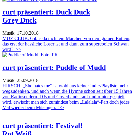
curt präsentiert: Duck Duck
Grey Duck
Musik
17.10.2018
MUZ CLUB. Gibt's da nicht ein Märchen von dem grauen Entlein,
das erst der hässliche Loser ist und dann zum supercoolen Schwan
wird?
>>
curt präsentiert: Puddle of Mudd
Musik
25.09.2018
HIRSCH. „She hates me“ ist wohl aus keiner Indie-Playliste mehr
wegzudenken, und auch wenn die Hymne schon seit über 15 Jahren
von Radiosendern, DJs und Coverbands rauf und runter gespielt
wird, erwischt man sich zumindest beim „Lalalala“-Part doch jedes
Mal wieder beim Mitsingen.
>>
curt präsentiert: Festival!
Rot Weiß