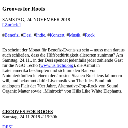
Grooves for Roofs
SAMSTAG, 24. NOVEMBER 2018
[ Zurück ]
#
Benefiz
,
#
Desi
,
#
Indie
,
#
Konzert
,
#
Musik
,
#
Rock
Es scheint der Monat für Benefiz-Events zu sein – muss man daraus
auch schließen, dass die Hilfsbedürftigkeit allerorten zunimmt? Am
Samstag, 24.11., in der Desi spendet jedenfalls jeder zahlende Gast
für die NGO Techo (
www.us.techo.org
), die Armut in
Lateinamerika bekämpfen und sich um den Bau von
Notunterkünften in einem der ärmsten Staaten Brasiliens kümmern
will, und bekommt dafür Livemusik von The Jules Band mit
analogem Flair der 70er Jahre, Alternative-Pop-Rock von Sound
Organic Matter sowie „Minirock“ von Hills Like White Elephants.
GROOVES FOR ROOFS
Samstag, 24.11.2018 // 19:30h
DESI