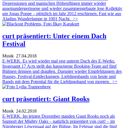
Depressionen und manischen Höhenflügen immer wieder
auseinandergerissene und wieder zusammengebaute lose Kollektiv
um Jonas Poppe – plötzlich im Jahr 2012 erschienen. Fast wie aus
Aladins Wunderlampe in 1001 Nacht.
>>
curt präsentiert: Unter einem Dach
Festival
Musik
27.04.2018
E-WERK. Es wird wieder mal eng unterm Dach des E-Werks.
Insgesamt 17 Acts stellt das hauseigene Booking-Team auf fünf
Bühnen drinnen und draußen. Darunter wieder Empfehlungen des
Hauses, Festival-Entdeckungen, Lieblingsbands von heute und
Bands mit dem Potential für die Lieblingsband von morgen.
>>
curt präsentiert: Giant Rooks
Musik
24.02.2018
E-WERK. Im letzten Dezember standen Giant Rooks noch als
Support der Mighty Oaks – natürlich präsentiert von curt! – im
Nürnberger Löwensaal auf der Bühne. Im Februar sind die fünf