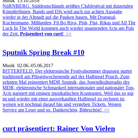
Musik
13.10.2018
NüRNBERG. Süddeutschlands größtes Clubfestival mit dutzenden
KünstlerInnen, Bands und DJs wird auch zur achten Ausgabe
wieder in der Altstadt auf die Pauken hauen. Mit Drangsal,
Kuchenmann, Milliarden, Fil Bo Riva, Pish, Flut, Rikas und All The
Luck In The World kommen auch wieder spannenden Acts am Puls
der Zeit.
Präsentiert von curt!
>>
Sputnik Spring Break #10
Musik
02.06.-05.06.2017
BITTERFELD. Der elektronische Festivalsommer draussen startet
traditionell am Pfingstwochenende auf der Halbinsel Pouch. Zum
zehnten Mal präsentiert MDR Sputnik, das Jugendkulturradio des
MDR, elektronische Schmankerl internationaler und nationaler Top-
Acts garniert mit einigen musikalischen Kontrasten. Weil das so gut
ist und wieder mit einer ausverkauften Halbinsel zu rechnen ist,
weisen wir nochmal darauf hin und vergeben Tickets. Wegen
Service am Leser und so. Dankeschön, Bitteschön!
>>
curt präsentiert: Rainer Von Vielen