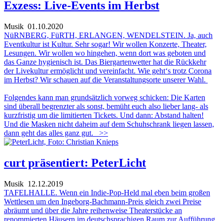
Exzess: Live-Events im Herbst
Musik
01.10.2020
NüRNBERG, FüRTH, ERLANGEN, WENDELSTEIN. Ja, auch
Eventkultur ist Kultur. Sehr sogar! Wir wollen Konzerte, Theater,
Lesungen. Wir wollen wo hingehen, wenn dort was geboten und
das Ganze hygienisch ist. Das Biergartenwetter hat die Rückkehr
der Livekultur ermöglicht und vereinfacht. Wie geht‘s trotz Corona
im Herbst? Wir schauen auf die Veranstaltungsorte unserer Wahl.
Folgendes kann man grundsätzlich vorweg schicken: Die Karten
sind überall begrenzter als sonst, bemüht euch also lieber lang- als
kurzfristig um die limitierten Tickets. Und dann: Abstand halten!
Und die Masken nicht daheim auf dem Schuhschrank liegen lassen,
dann geht das alles ganz gut.
>>
curt präsentiert: PeterLicht
Musik
12.12.2019
TAFELHALLE. Wenn ein Indie-Pop-Held mal eben beim großen
Wettlesen um den Ingeborg-Bachmann-Preis gleich zwei Preise
abräumt und über die Jahre reihenweise Theaterstücke an
renommierten Häusern im deutschsprachigen Raum zur Aufführung