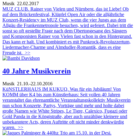
Musik
22.02.2017
MUZ CLUB. Rainer von Vielen und Nürnberg, das ist Liebe! Ob
auf dem Brückenfestival, Klüpfel Open Air oder die alljährliche
Konzert-Residency im MUZ Club, wenn die vier Jungs aus dem
Allgäu die Frankenmetropole besuchen, wird gefeiert. Dabei tritt die
sonst so oft gestellte Frage nach dem Obertongesang des Sängers
und Komponisten Rainer von Vielen fast schon in den Hintergrund.
Das kann er halt. Und kombiniert es mit Punkrock-Revoluzzertum,
Liedermacher-Charme und Almdudler-Romantik, dass es eine
Freude ist.
>>
40 Jahre Musikverein
Musik
21.10.-22.10.2016
KüNSTLERHAUS IM KUKUQ. Was für ein Jubiläum! Von
KOMM über K4 bis zum Künstlerhaus: Seit vollen 40 Jahren
veranstaltet das ehrenamtliche Veranstaltungskollektiv Musikverein
nun schon Konzerte, Partys, Vorträge und mehr und holte dabei
große Namen wie White Stripes, Le Tigre, Calexico, Fugazi oder
Gold Panda in die Köngistraße, aber auch unzählige kleinere und
unbekanntere Acts, deren Auftritte oft nicht minder denkwürdig
waren.
>>