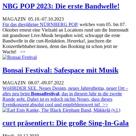
NBG POP 2023: Die erste Bandwelle!
MAGAZIN
05.10.-07.10.2023
Für das diesjährige
NÜRNBERG POP
, welches vom 05. bis 07.
Oktober erneut eine Vielzahl an Locations rund um die Innenstadt
mit grandioser Live-Musik bespaßen wird, schwappt die erste
Bandwelle in die curt-Redaktion. Heureka!, jauchzen die
Konzertliebhaber:innen, denn das Booking ist schon jetzt ne
Wucht!
>>
Bonsai Festival: Safespace mit Musik
MAGAZIN
08.07.-09.07.2022
WöHRDER SEE. Neues Design, neues Jahresthema, neuer Ort –
alles neu beim
Bonsaifestival
, das in diesem Jahr in die zweite
Runde geht. Dabei ist es jedoch nichts Neues, dass dieses
Eventkonzept absolut cool und empfehlenswert ist!
>>
curt präsentiert: Die große Sing-In-Gala
Musik
10.12.2019