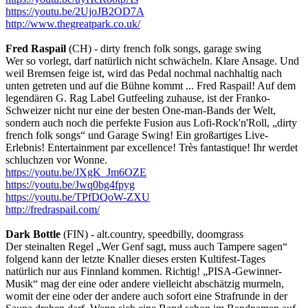
https://youtu.be/2UjoJB2OD7A
http://www.thegreatpark.co.uk/
Fred Raspail
(CH) - dirty french folk songs, garage swing
Wer so vorlegt, darf natürlich nicht schwächeln. Klare Ansage. Und
weil Bremsen feige ist, wird das Pedal nochmal nachhaltig nach
unten getreten und auf die Bühne kommt ... Fred Raspail! Auf dem
legendären G. Rag Label Gutfeeling zuhause, ist der Franko-
Schweizer nicht nur eine der besten One-man-Bands der Welt,
sondern auch noch die perfekte Fusion aus Lofi-Rock'n'Roll, „dirty
french folk songs“ und Garage Swing! Ein großartiges Live-
Erlebnis! Entertainment par excellence! Très fantastique! Ihr werdet
schluchzen vor Wonne.
https://youtu.be/JXgK_Jm6OZE
https://youtu.be/Jwq0bg4fpyg
https://youtu.be/TPfDQoW-ZXU
http://fredraspail.com/
Dark Bottle
(FIN) - alt.country, speedbilly, doomgrass
Der steinalten Regel „Wer Genf sagt, muss auch Tampere sagen“
folgend kann der letzte Knaller dieses ersten Kultifest-Tages
natürlich nur aus Finnland kommen. Richtig! „PISA-Gewinner-
Musik“ mag der eine oder andere vielleicht abschätzig murmeln,
womit der eine oder der andere auch sofort eine Strafrunde in der