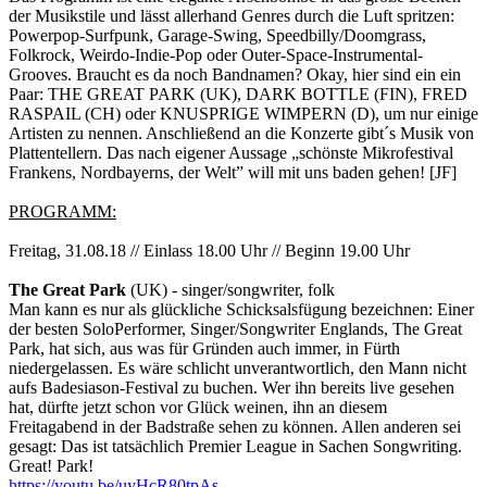
der Musikstile und lässt allerhand Genres durch die Luft spritzen:
Powerpop-Surfpunk, Garage-Swing, Speedbilly/Doomgrass,
Folkrock, Weirdo-Indie-Pop oder Outer-Space-Instrumental-
Grooves. Braucht es da noch Bandnamen? Okay, hier sind ein ein
Paar: THE GREAT PARK (UK), DARK BOTTLE (FIN), FRED
RASPAIL (CH) oder KNUSPRIGE WIMPERN (D), um nur einige
Artisten zu nennen. Anschließend an die Konzerte gibt´s Musik von
Plattentellern. Das nach eigener Aussage „schönste Mikrofestival
Frankens, Nordbayerns, der Welt” will mit uns baden gehen! [JF]
PROGRAMM:
Freitag, 31.08.18 // Einlass 18.00 Uhr // Beginn 19.00 Uhr
The Great Park
(UK) - singer/songwriter, folk
Man kann es nur als glückliche Schicksalsfügung bezeichnen: Einer
der besten SoloPerformer, Singer/Songwriter Englands, The Great
Park, hat sich, aus was für Gründen auch immer, in Fürth
niedergelassen. Es wäre schlicht unverantwortlich, den Mann nicht
aufs Badesiason-Festival zu buchen. Wer ihn bereits live gesehen
hat, dürfte jetzt schon vor Glück weinen, ihn an diesem
Freitagabend in der Badstraße sehen zu können. Allen anderen sei
gesagt: Das ist tatsächlich Premier League in Sachen Songwriting.
Great! Park!
https://youtu.be/uyHcR80tpAs