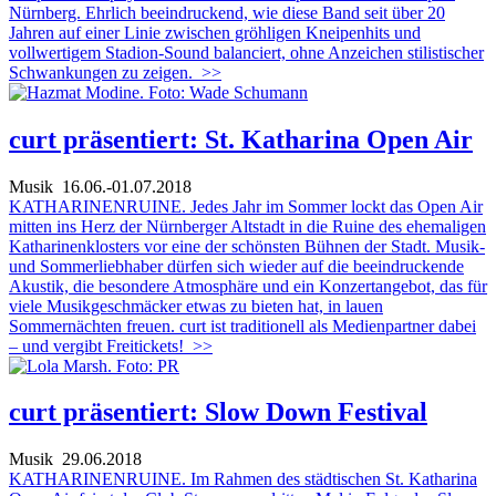
Nürnberg. Ehrlich beeindruckend, wie diese Band seit über 20
Jahren auf einer Linie zwischen gröhligen Kneipenhits und
vollwertigem Stadion-Sound balanciert, ohne Anzeichen stilistischer
Schwankungen zu zeigen.
>>
curt präsentiert: St. Katharina Open Air
Musik
16.06.-01.07.2018
KATHARINENRUINE. Jedes Jahr im Sommer lockt das Open Air
mitten ins Herz der Nürnberger Altstadt in die Ruine des ehemaligen
Katharinenklosters vor eine der schönsten Bühnen der Stadt. Musik-
und Sommerliebhaber dürfen sich wieder auf die beeindruckende
Akustik, die besondere Atmosphäre und ein Konzertangebot, das für
viele Musikgeschmäcker etwas zu bieten hat, in lauen
Sommernächten freuen. curt ist traditionell als Medienpartner dabei
– und vergibt Freitickets!
>>
curt präsentiert: Slow Down Festival
Musik
29.06.2018
KATHARINENRUINE. Im Rahmen des städtischen St. Katharina