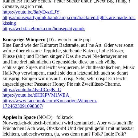
Ramones! Heißer Scheiß! Fetter Sticker drauf: „Next Big Thing“!
Granate, sag ich mal.
https://youtu.be/8afyD-zrLJY
https://housepartypunk.bandcamp.com/track/red-lights-are-made-for-
kissing
https://web.facebook.com/housepartypunk
Knusprige Wimpern
(D) - weirdo indie pop
Eine Band wie der Kulturort Badstraße, auf 'ne Art. Oder wer sonst
würde über einsame Teppiche, sterbende Katzen, hohe Rösser,
Flüsse (ah!) und Eichen singen? Das die zwei Niederbayerinnen
und ihre drei männlichen Gegenstücke diese an sich völlig
schlüssigen Sujets mit leicht verquerem, leicht theatralischem, Music
Hall-Pop verwimpern, macht sie denn letztendlich auch so derart
knusprig. Einigen wir uns auf - crisp. Sehr, sehr crisp! Ein leicht
angeschiggerter Passauer Honey Pie mit Zweiflüsse-Charme.
https://youtu.be/dvsJICegK_Q
https://youtu.be/t0HKPVM1WEA
https://www.facebook.com/Knusprige-Wimpern-
1724623091098307/
Apples in Space
(NO/D) - folkrock
Norwegisch-deutsch-berlinisch wird gemunkelt. Aber was auch für
Früchtchen! Ach was, Obstkorb! Und der prall gefüllt mit unfassbar
leichtem, unbeschwertem, tja, was denn nun? Folk? Indie Folk?