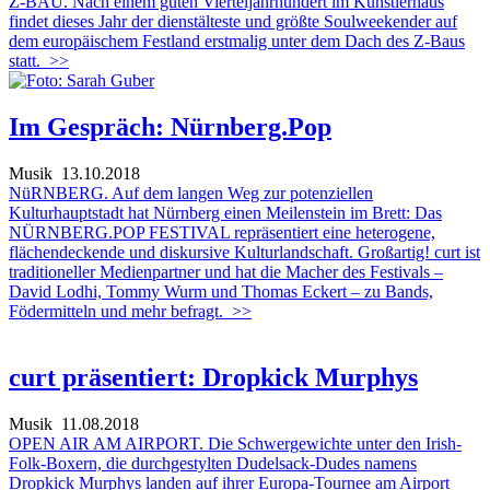
Z-BAU. Nach einem guten Vierteljahrhundert im Künstlerhaus
findet dieses Jahr der dienstälteste und größte Soulweekender auf
dem europäischem Festland erstmalig unter dem Dach des Z-Baus
statt.
>>
Im Gespräch: Nürnberg.Pop
Musik
13.10.2018
NüRNBERG. Auf dem langen Weg zur potenziellen
Kulturhauptstadt hat Nürnberg einen Meilenstein im Brett: Das
NÜRNBERG.POP FESTIVAL repräsentiert eine heterogene,
flächendeckende und diskursive Kulturlandschaft. Großartig! curt ist
traditioneller Medienpartner und hat die Macher des Festivals –
David Lodhi, Tommy Wurm und Thomas Eckert – zu Bands,
Födermitteln und mehr befragt.
>>
curt präsentiert: Dropkick Murphys
Musik
11.08.2018
OPEN AIR AM AIRPORT. Die Schwergewichte unter den Irish-
Folk-Boxern, die durchgestylten Dudelsack-Dudes namens
Dropkick Murphys landen auf ihrer Europa-Tournee am Airport