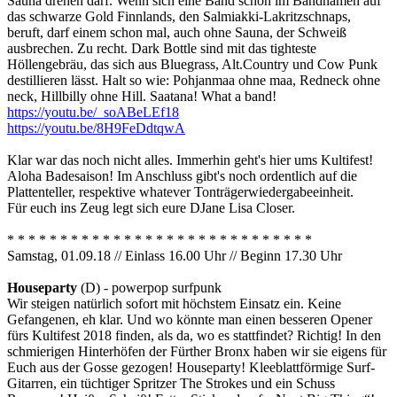
Sauna drehen darf. Wenn sich eine Band schon im Bandnamen auf
das schwarze Gold Finnlands, den Salmiakki-Lakritzschnaps,
beruft, darf einem schon mal, auch ohne Sauna, der Schweiß
ausbrechen. Zu recht. Dark Bottle sind mit das tighteste
Höllengebräu, das sich aus Bluegrass, Alt.Country und Cow Punk
destillieren lässt. Halt so wie: Pohjanmaa ohne maa, Redneck ohne
neck, Hillbilly ohne Hill. Saatana! What a band!
https://youtu.be/_soABeLEf18
https://youtu.be/8H9FeDdtqwA
Klar war das noch nicht alles. Immerhin geht's hier ums Kultifest!
Aloha Badesaison! Im Anschluss gibt's noch ordentlich auf die
Plattenteller, respektive whatever Tonträgerwiedergabeeinheit.
Für euch ins Zeug legt sich eure DJane Lisa Closer.
* * * * * * * * * * * * * * * * * * * * * * * * * * * * *
Samstag, 01.09.18 // Einlass 16.00 Uhr // Beginn 17.30 Uhr
Houseparty
(D) - powerpop surfpunk
Wir steigen natürlich sofort mit höchstem Einsatz ein. Keine
Gefangenen, eh klar. Und wo könnte man einen besseren Opener
fürs Kultifest 2018 finden, als da, wo es stattfindet? Richtig! In den
schmierigen Hinterhöfen der Fürther Bronx haben wir sie eigens für
Euch aus der Gosse gezogen! Houseparty! Kleeblattförmige Surf-
Gitarren, ein tüchtiger Spritzer The Strokes und ein Schuss