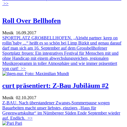
>>
Roll Over Bellhofen
Musik
16.09.2017
SPORTPLATZ GROßBELLHOFEN. „Alright partner, keep on
rollin´baby ...“ heißt es so schön bei Limp Bizkit und genau darauf
darf man sich am 16. September auf dem Grossbellhofener
Sportplatz freuen: Ein integratives Festival für Menschen mit und
ohne Handicap mit einem abwechslungsreichen, regionalen
Musikprogramm in toller Atmosphäre und wie immer präsentiert
von curt!
>>
curt präsentiert: Z-Bau Jubiläum #2
Musik
02.10.2017
Z-BAU. Nach überstandener Zwangs-Sommerpause wegen
Bauarbeiten macht unser liebstes, einziges „Haus für
Gegenwartskultur“ im Nürnberger Süden Ende September wieder
auf. Endlich.
>>