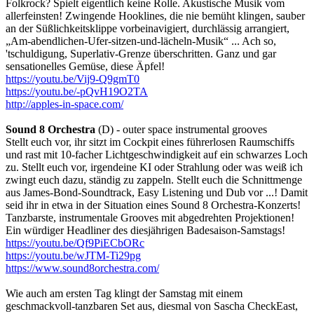
Folkrock? Spielt eigentlich keine Rolle. Akustische Musik vom
allerfeinsten! Zwingende Hooklines, die nie bemüht klingen, sauber
an der Süßlichkeitsklippe vorbeinavigiert, durchlässig arrangiert,
„Am-abendlichen-Ufer-sitzen-und-lächeln-Musik“ ... Ach so,
'tschuldigung, Superlativ-Grenze überschritten. Ganz und gar
sensationelles Gemüse, diese Äpfel!
https://youtu.be/Vij9-Q9gmT0
https://youtu.be/-pQvH19O2TA
http://apples-in-space.com/
Sound 8 Orchestra
(D) - outer space instrumental grooves
Stellt euch vor, ihr sitzt im Cockpit eines führerlosen Raumschiffs
und rast mit 10-facher Lichtgeschwindigkeit auf ein schwarzes Loch
zu. Stellt euch vor, irgendeine KI oder Strahlung oder was weiß ich
zwingt euch dazu, ständig zu zappeln. Stellt euch die Schnittmenge
aus James-Bond-Soundtrack, Easy Listening und Dub vor ...! Damit
seid ihr in etwa in der Situation eines Sound 8 Orchestra-Konzerts!
Tanzbarste, instrumentale Grooves mit abgedrehten Projektionen!
Ein würdiger Headliner des diesjährigen Badesaison-Samstags!
https://youtu.be/Qf9PiECbORc
https://youtu.be/wJTM-Ti29pg
https://www.sound8orchestra.com/
Wie auch am ersten Tag klingt der Samstag mit einem
geschmackvoll-tanzbaren Set aus, diesmal von Sascha CheckEast,