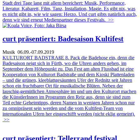
Stadt drei Tage lang mit allem bereichert: Musik, Performance,
Literatur, Kabarett, Film, Tanz, Installation, Magie. Es gibt nix, was
es nicht gibt in, wie wir sagen: Herzo. Und curt gibts natürlich auch,
denn wir sind erneut Medienpartner dieses Festivals.
>>
curt präsentiert: Badesaison Kultifest
Musik
06.09.-07.09.2019
KULTURORT BADSTRAßE 8. Pack die Badehose ein, denn die
Badesaison neigt sich in Fürth, wo die Uhren anders gehen, im
September dem Höhepunkt zu. Das Fest am alten Flussbad ist eine
Kooperation von Kulturort Badstraße und dem Kioski Plattenladen
– und die grünen, kleeblattgesäumten Ufer der Rednitz seit Jahren
schon ein fruchtbarer Ort für musikalische Blüten. Neben der
lauschig-gemütlichen Atmosphäre im und um den Kulturort machen
die KünstlerInnen im Programm den Reiz aus, denn sie sind zum
Teil echte Geheimtipps, deren Namen in wenigen Jahren schon nur
zu omnipräsent sein werden und die vom Kultifest-Team von
internationalen Ufern her eingeschifft werden (nicht eklig gemeint).
>>
curt präsentiert: Tellerrand festival