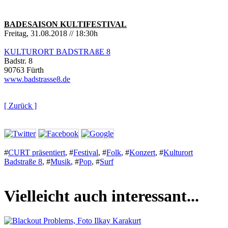
BADESAISON KULTIFESTIVAL
Freitag, 31.08.2018 // 18:30h
KULTURORT BADSTRAßE 8
Badstr. 8
90763 Fürth
www.badstrasse8.de
[ Zurück ]
#
CURT präsentiert
,
#
Festival
,
#
Folk
,
#
Konzert
,
#
Kulturort
Badstraße 8
,
#
Musik
,
#
Pop
,
#
Surf
Vielleicht auch interessant...