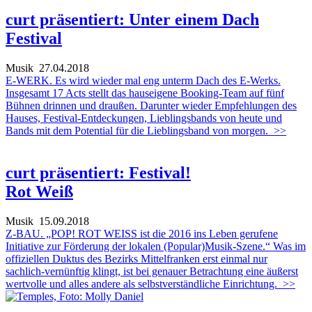
curt präsentiert: Unter einem Dach
Festival
Musik
27.04.2018
E-WERK. Es wird wieder mal eng unterm Dach des E-Werks.
Insgesamt 17 Acts stellt das hauseigene Booking-Team auf fünf
Bühnen drinnen und draußen. Darunter wieder Empfehlungen des
Hauses, Festival-Entdeckungen, Lieblingsbands von heute und
Bands mit dem Potential für die Lieblingsband von morgen.
>>
curt präsentiert: Festival!
Rot Weiß
Musik
15.09.2018
Z-BAU. „POP! ROT WEISS ist die 2016 ins Leben gerufene
Initiative zur Förderung der lokalen (Popular)Musik-Szene.“ Was im
offiziellen Duktus des Bezirks Mittelfranken erst einmal nur
sachlich-vernünftig klingt, ist bei genauer Betrachtung eine äußerst
wertvolle und alles andere als selbstverständliche Einrichtung.
>>