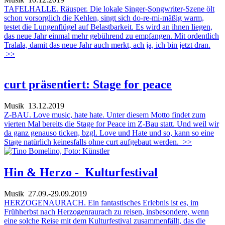
TAFELHALLE. Räusper. Die lokale Singer-Songwriter-Szene ölt
schon vorsorglich die Kehlen, singt sich do-re-mi-mäßig warm,
testet die Lungenflügel auf Belastbarkeit. Es wird an ihnen liegen,
das neue Jahr einmal mehr gebührend zu empfangen. Mit ordentlich
Tralala, damit das neue Jahr auch merkt, ach ja, ich bin jetzt dran.
>>
curt präsentiert: Stage for peace
Musik
13.12.2019
Z-BAU. Love music, hate hate. Unter diesem Motto findet zum
vierten Mal bereits die Stage for Peace im Z-Bau statt. Und weil wir
da ganz genauso ticken, bzgl. Love und Hate und so, kann so eine
Stage natürlich keinesfalls ohne curt aufgebaut werden.
>>
Hin & Herzo - Kulturfestival
Musik
27.09.-29.09.2019
HERZOGENAURACH. Ein fantastisches Erlebnis ist es, im
Frühherbst nach Herzogenraurach zu reisen, insbesondere, wenn
eine solche Reise mit dem Kulturfestival zusammenfällt, das die