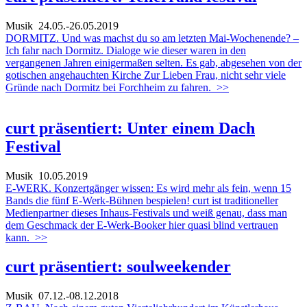
Musik
24.05.-26.05.2019
DORMITZ. Und was machst du so am letzten Mai-Wochenende? –
Ich fahr nach Dormitz. Dialoge wie dieser waren in den
vergangenen Jahren einigermaßen selten. Es gab, abgesehen von der
gotischen angehauchten Kirche Zur Lieben Frau, nicht sehr viele
Gründe nach Dormitz bei Forchheim zu fahren.
>>
curt präsentiert: Unter einem Dach
Festival
Musik
10.05.2019
E-WERK. Konzertgänger wissen: Es wird mehr als fein, wenn 15
Bands die fünf E-Werk-Bühnen bespielen! curt ist traditioneller
Medienpartner dieses Inhaus-Festivals und weiß genau, dass man
dem Geschmack der E-Werk-Booker hier quasi blind vertrauen
kann.
>>
curt präsentiert: soulweekender
Musik
07.12.-08.12.2018