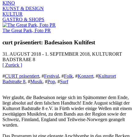
KINO
KUNST & DESIGN
KULTUR
GASTRO & SHOPS
The Great Park, Foto PR
curt präsentiert: Badesaison Kultifest
31. AUGUST 2018 - 1. SEPTEMBER 2018, KULTURORT
BADSTRAßE 8
[ Zurück ]
#
CURT präsentiert
,
#
Festival
,
#
Folk
,
#
Konzert
,
#
Kulturort
Badstraße 8
,
#
Musik
,
#
Pop
,
#
Surf
Wer glaubt, die Badesaison neige sich im Spätsommer dem Ende,
liegt absolut auf dem falschen Handtuch! Ende August schlägt der
Kulturort Badstraße 8 e.V. in Fürth wieder einige Wellen mit einem
zweitägigen Musikfest, zu dem Bands aus der Region sowie der
Schweiz, Finnland, England und Teilweise-Norwegen geangelt
wurden.
Das Programm ist eine elegante Arschbombe in das große Becken