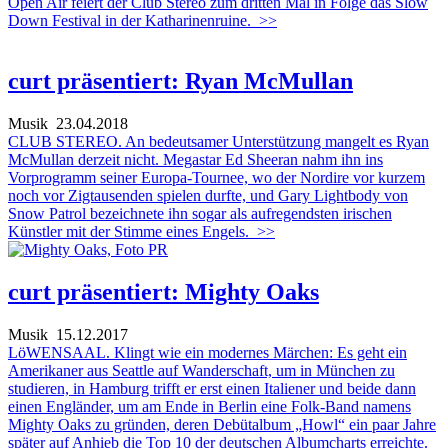
Open Air feiert der Club Stereo zum dritten Mal in Folge das Slow
Down Festival in der Katharinenruine.
>>
curt präsentiert: Ryan McMullan
Musik
23.04.2018
CLUB STEREO. An bedeutsamer Unterstützung mangelt es Ryan
McMullan derzeit nicht. Megastar Ed Sheeran nahm ihn ins
Vorprogramm seiner Europa-Tournee, wo der Nordire vor kurzem
noch vor Zigtausenden spielen durfte, und Gary Lightbody von
Snow Patrol bezeichnete ihn sogar als aufregendsten irischen
Künstler mit der Stimme eines Engels.
>>
curt präsentiert: Mighty Oaks
Musik
15.12.2017
LöWENSAAL. Klingt wie ein modernes Märchen: Es geht ein
Amerikaner aus Seattle auf Wanderschaft, um in München zu
studieren, in Hamburg trifft er erst einen Italiener und beide dann
einen Engländer, um am Ende in Berlin eine Folk-Band namens
Mighty Oaks zu gründen, deren Debütalbum „Howl“ ein paar Jahre
später auf Anhieb die Top 10 der deutschen Albumcharts erreichte.