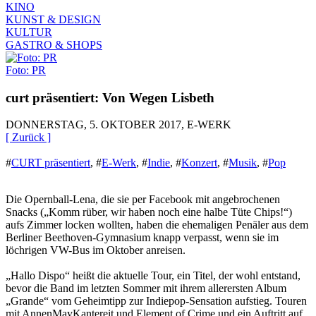
KINO
KUNST & DESIGN
KULTUR
GASTRO & SHOPS
Foto: PR
curt präsentiert: Von Wegen Lisbeth
DONNERSTAG, 5. OKTOBER 2017, E-WERK
[ Zurück ]
#
CURT präsentiert
,
#
E-Werk
,
#
Indie
,
#
Konzert
,
#
Musik
,
#
Pop
Die Opernball-Lena, die sie per Facebook mit angebrochenen
Snacks („Komm rüber, wir haben noch eine halbe Tüte Chips!“)
aufs Zimmer locken wollten, haben die ehemaligen Penäler aus dem
Berliner Beethoven-Gymnasium knapp verpasst, wenn sie im
löchrigen VW-Bus im Oktober anreisen.
„Hallo Dispo“ heißt die aktuelle Tour, ein Titel, der wohl entstand,
bevor die Band im letzten Sommer mit ihrem allerersten Album
„Grande“ vom Geheimtipp zur Indiepop-Sensation aufstieg. Touren
mit AnnenMayKantereit und Element of Crime und ein Auftritt auf