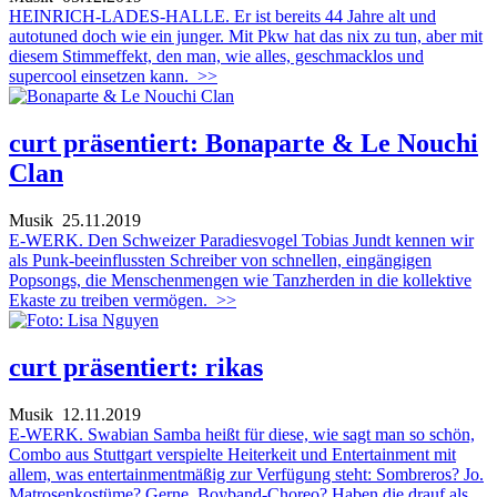
HEINRICH-LADES-HALLE. Er ist bereits 44 Jahre alt und
autotuned doch wie ein junger. Mit Pkw hat das nix zu tun, aber mit
diesem Stimmeffekt, den man, wie alles, geschmacklos und
supercool einsetzen kann.
>>
curt präsentiert: Bonaparte & Le Nouchi
Clan
Musik
25.11.2019
E-WERK. Den Schweizer Paradiesvogel Tobias Jundt kennen wir
als Punk-beeinflussten Schreiber von schnellen, eingängigen
Popsongs, die Menschenmengen wie Tanzherden in die kollektive
Ekaste zu treiben vermögen.
>>
curt präsentiert: rikas
Musik
12.11.2019
E-WERK. Swabian Samba heißt für diese, wie sagt man so schön,
Combo aus Stuttgart verspielte Heiterkeit und Entertainment mit
allem, was entertainmentmäßig zur Verfügung steht: Sombreros? Jo.
Matrosenkostüme? Gerne. Boyband-Choreo? Haben die drauf als