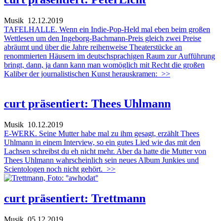
Musik
12.12.2019
TAFELHALLE. Wenn ein Indie-Pop-Held mal eben beim großen
Wettlesen um den Ingeborg-Bachmann-Preis gleich zwei Preise
abräumt und über die Jahre reihenweise Theaterstücke an
renommierten Häusern im deutschsprachigen Raum zur Aufführung
bringt, dann, ja dann kann man womöglich mit Recht die großen
Kaliber der journalistischen Kunst herauskramen:
>>
curt präsentiert: Thees Uhlmann
Musik
10.12.2019
E-WERK. Seine Mutter habe mal zu ihm gesagt, erzählt Thees
Uhlmann in einem Interview, so ein gutes Lied wie das mit den
Lachsen schreibst du eh nicht mehr. Aber da hatte die Mutter von
Thees Uhlmann wahrscheinlich sein neues Album Junkies und
Scientologen noch nicht gehört.
>>
curt präsentiert: Trettmann
Musik
05.12.2019