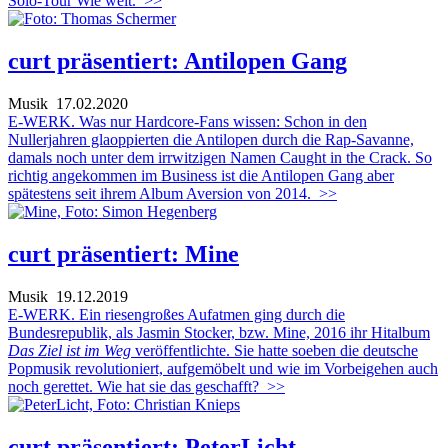
Solo-Tour Wie weit.
>>
curt präsentiert: Antilopen Gang
Musik
17.02.2020
E-WERK. Was nur Hardcore-Fans wissen: Schon in den
Nullerjahren glaoppierten die Antilopen durch die Rap-Savanne,
damals noch unter dem irrwitzigen Namen Caught in the Crack. So
richtig angekommen im Business ist die Antilopen Gang aber
spätestens seit ihrem Album Aversion von 2014.
>>
curt präsentiert: Mine
Musik
19.12.2019
E-WERK. Ein riesengroßes Aufatmen ging durch die
Bundesrepublik, als Jasmin Stocker, bzw. Mine, 2016 ihr Hitalbum
Das Ziel ist im Weg
veröffentlichte. Sie hatte soeben die deutsche
Popmusik revolutioniert, aufgemöbelt und wie im Vorbeigehen auch
noch gerettet. Wie hat sie das geschafft?
>>
curt präsentiert: PeterLicht