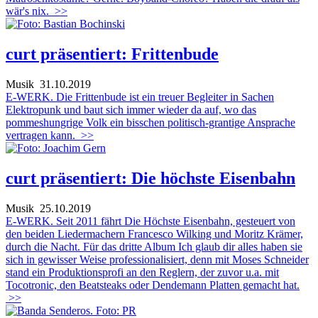
wär's nix.
>>
curt präsentiert: Frittenbude
Musik
31.10.2019
E-WERK. Die Frittenbude ist ein treuer Begleiter in Sachen
Elektropunk und baut sich immer wieder da auf, wo das
pommeshungrige Volk ein bisschen politisch-grantige Ansprache
vertragen kann.
>>
curt präsentiert: Die höchste Eisenbahn
Musik
25.10.2019
E-WERK. Seit 2011 fährt Die Höchste Eisenbahn, gesteuert von
den beiden Liedermachern Francesco Wilking und Moritz Krämer,
durch die Nacht. Für das dritte Album Ich glaub dir alles haben sie
sich in gewisser Weise professionalisiert, denn mit Moses Schneider
stand ein Produktionsprofi an den Reglern, der zuvor u.a. mit
Tocotronic, den Beatsteaks oder Dendemann Platten gemacht hat.
>>