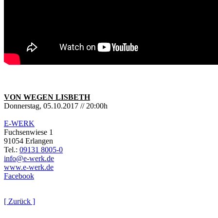
VON WEGEN LISBETH
Donnerstag, 05.10.2017 // 20:00h
E-WERK
Fuchsenwiese 1
91054 Erlangen
Tel.:
09131 8005-0
info@e-werk.de
www.e-werk.de
Facebook
[ Zurück ]