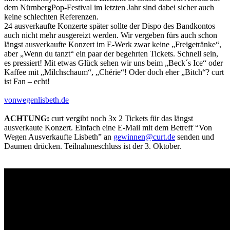
dem NürnbergPop-Festival im letzten Jahr sind dabei sicher auch
keine schlechten Referenzen.
24 ausverkaufte Konzerte später sollte der Dispo des Bandkontos
auch nicht mehr ausgereizt werden. Wir vergeben fürs auch schon
längst ausverkaufte Konzert im E-Werk zwar keine „Freigetränke“,
aber „Wenn du tanzt“ ein paar der begehrten Tickets. Schnell sein,
es pressiert! Mit etwas Glück sehen wir uns beim „Beck´s Ice“ oder
Kaffee mit „Milchschaum“, „Chérie“! Oder doch eher „Bitch“? curt
ist Fan – echt!
vonwegenlisbeth.de
ACHTUNG:
curt vergibt noch 3x 2 Tickets für das längst
ausverkaute Konzert. Einfach eine E-Mail mit dem Betreff “Von
Wegen Ausverkaufte Lisbeth” an
gewinnen@curt.de
senden und
Daumen drücken. Teilnahmeschluss ist der 3. Oktober.