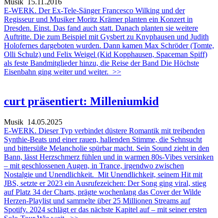
Musik
15.11.2016
E-WERK. Der Ex-Tele-Sänger Francesco Wilking und der
Regisseur und Musiker Moritz Krämer planten ein Konzert in
Dresden. Einst. Das fand auch statt. Danach planten sie weitere
Auftritte. Die zum Beispiel mit Gysbert zu Knyphausen und Judith
Holofernes dargeboten wurden. Dann kamen Max Schröder (Tomte,
Olli Schulz) und Felix Weigel (Kid Kopphausen, Spaceman Spiff)
als feste Bandmitglieder hinzu, die Reise der Band Die Höchste
Eisenbahn ging weiter und weiter.
>>
curt präsentiert: Milleniumkid
Musik
14.05.2025
E-WERK. Dieser Typ verbindet düstere Romantik mit treibenden
Synthie-Beats und einer rauen, hallenden Stimme, die Sehnsucht
und bittersüße Melancholie spürbar macht. Sein Sound zieht in den
Bann, lässt Herzschmerz fühlen und in warmen 80s-Vibes versinken
– mit geschlossenen Augen, in Trance, irgendwo zwischen
Nostalgie und Unendlichkeit. Mit Unendlichkeit, seinem Hit mit
JBS, setzte er 2023 ein Ausrufezeichen: Der Song ging viral, stieg
auf Platz 34 der Charts, prägte wochenlang das Cover der Wilde
Herzen-Playlist und sammelte über 25 Millionen Streams auf
Spotify. 2024 schlägt er das nächste Kapitel auf – mit seiner ersten