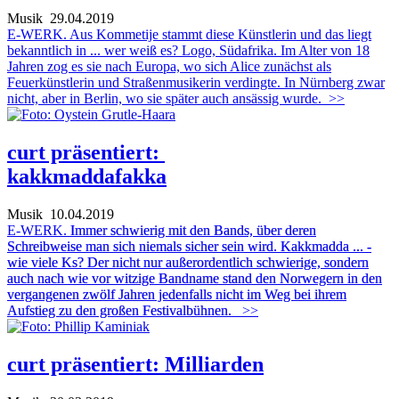
Musik
29.04.2019
E-WERK. Aus Kommetije stammt diese Künstlerin und das liegt
bekanntlich in ... wer weiß es? Logo, Südafrika. Im Alter von 18
Jahren zog es sie nach Europa, wo sich Alice zunächst als
Feuerkünstlerin und Straßenmusikerin verdingte. In Nürnberg zwar
nicht, aber in Berlin, wo sie später auch ansässig wurde.
>>
curt präsentiert:
kakkmaddafakka
Musik
10.04.2019
E-WERK.
Immer schwierig mit den Bands, über deren
Schreibweise man sich niemals sicher sein wird. Kakkmadda ... -
wie viele Ks? Der nicht nur außerordentlich schwierige, sondern
auch nach wie vor witzige Bandname stand den Norwegern in den
vergangenen zwölf Jahren jedenfalls nicht im Weg bei ihrem
Aufstieg zu den großen Festivalbühnen.
>>
curt präsentiert: Milliarden