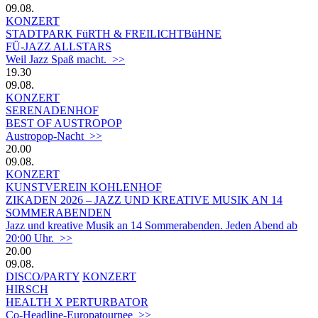
09.08.
KONZERT
STADTPARK FüRTH & FREILICHTBüHNE
FÜ-JAZZ ALLSTARS
Weil Jazz Spaß macht. >>
19.30
09.08.
KONZERT
SERENADENHOF
BEST OF AUSTROPOP
Austropop-Nacht >>
20.00
09.08.
KONZERT
KUNSTVEREIN KOHLENHOF
ZIKADEN 2026 – JAZZ UND KREATIVE MUSIK AN 14
SOMMERABENDEN
Jazz und kreative Musik an 14 Sommerabenden. Jeden Abend ab
20:00 Uhr. >>
20.00
09.08.
DISCO/PARTY
KONZERT
HIRSCH
HEALTH X PERTURBATOR
Co-Headline-Europatournee >>