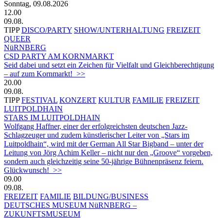
Sonntag, 09.08.2026
12.00
09.08.
TIPP
DISCO/PARTY
SHOW/UNTERHALTUNG
FREIZEIT
QUEER
NüRNBERG
CSD PARTY AM KORNMARKT
Seid dabei und setzt ein Zeichen für Vielfalt und Gleichberechtigung
– auf zum Kornmarkt! >>
20.00
09.08.
TIPP
FESTIVAL
KONZERT
KULTUR
FAMILIE
FREIZEIT
LUITPOLDHAIN
STARS IM LUITPOLDHAIN
Wolfgang Haffner, einer der erfolgreichsten deutschen Jazz-
Schlagzeuger und zudem künstlerischer Leiter von „Stars im
Luitpoldhain“, wird mit der German All Star Bigband – unter der
Leitung von Jörg Achim Keller – nicht nur den „Groove“ vorgeben,
sondern auch gleichzeitig seine 50-jährige Bühnenpräsenz feiern.
Glückwunsch! >>
09.00
09.08.
FREIZEIT
FAMILIE
BILDUNG/BUSINESS
DEUTSCHES MUSEUM NüRNBERG –
ZUKUNFTSMUSEUM