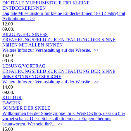
DIGITALE MUSEUMSTOUR FüR KLEINE
ENTDECKERINNEN
Digitale Museumstour für kleine EntdeckerInnen (10-12 Jahre) mit
Actionbound. >>
12.00
09.08.
BILDUNG/BUSINESS
ERFAHRUNGSFELD ZUR ENTFALTUNG DER SINNE
NäHEN MIT ALLEN SINNEN
Weitere Infos zur Veranstaltung auf der Website. >>
14.00
09.08.
LESUNG/VORTRAG
ERFAHRUNGSFELD ZUR ENTFALTUNG DER SINNE
IMKER*INNENGESPRäCHE
Weitere Infos zur Veranstaltung auf der Website. >>
14.00
09.08.
KULTUR
E-WERK
SOMMER DER SPIELE
Willkommen bei der Spielegruppe im E-Werk! Schön, dass du hier
vorbei schaust.Diese Seite soll dir ein paar Fragen über uns
beantworten. Wer seid ihr?... >>
15.00