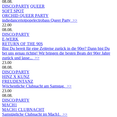
08.08.
DISCO/PARTY
QUEER
SOFT SPOT
ORCHID QUEER PARTY
indiedanceriotpopelectrobass Queer Party >>
22.00
08.08.
DISCO/PARTY
E-WERK
RETURN OF THE 90S
Bist Du bereit für eine Zeitreise zurück in die 90er? Dann bist Du
bei uns genau richtig! Wir bringen die besten Beats der 90er Jahre
zurück und lasse... >>
23.00
08.08.
DISCO/PARTY
HINZ X KUNZ
FREUDENTANZ
Wöchentliche Clubnacht am Samstag. >>
23.00
08.08.
DISCO/PARTY
MACH1
MACH1 CLUBNACHT
Samstägliche Clubnacht im Mach1. >>