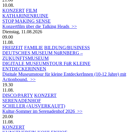
10.08.
KONZERT
FILM
KATHARINENRUINE
STOP MAKING SENSE
Konzertfilm über die Talking Heads >>
Dienstag, 11.08.2026
09.00
11.08.
FREIZEIT
FAMILIE
BILDUNG/BUSINESS
DEUTSCHES MUSEUM NüRNBERG –
ZUKUNFTSMUSEUM
DIGITALE MUSEUMSTOUR FüR KLEINE
ENTDECKERINNEN
Digitale Museumstour für kleine EntdeckerInnen (10-12 Jahre) mit
Actionbound. >>
19.30
11.08.
DISCO/PARTY
KONZERT
SERENADENHOF
SCHILLER (AUSVERKAUFT)
Kultur-Sommer im Serenadenhof 2026 >>
20.00
11.08.
KONZERT