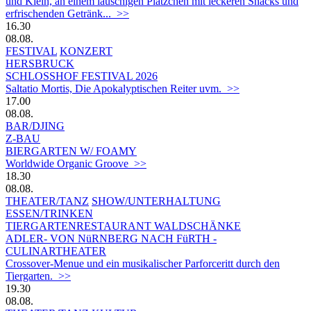
und Klein, an einem lauschigen Plätzchen mit leckeren Snacks und
erfrischenden Getränk... >>
16.30
08.08.
FESTIVAL
KONZERT
HERSBRUCK
SCHLOSSHOF FESTIVAL 2026
Saltatio Mortis, Die Apokalyptischen Reiter uvm. >>
17.00
08.08.
BAR/DJING
Z-BAU
BIERGARTEN W/ FOAMY
Worldwide Organic Groove >>
18.30
08.08.
THEATER/TANZ
SHOW/UNTERHALTUNG
ESSEN/TRINKEN
TIERGARTEN­RESTAURANT WALDSCHÄNKE
ADLER- VON NüRNBERG NACH FüRTH -
CULINARTHEATER
Crossover-Menue und ein musikalischer Parforceritt durch den
Tiergarten. >>
19.30
08.08.