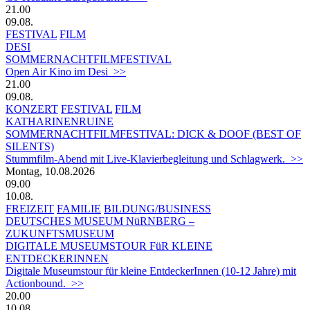
21.00
09.08.
FESTIVAL
FILM
DESI
SOMMERNACHTFILMFESTIVAL
Open Air Kino im Desi >>
21.00
09.08.
KONZERT
FESTIVAL
FILM
KATHARINENRUINE
SOMMERNACHTFILMFESTIVAL: DICK & DOOF (BEST OF
SILENTS)
Stummfilm-Abend mit Live-Klavierbegleitung und Schlagwerk. >>
Montag, 10.08.2026
09.00
10.08.
FREIZEIT
FAMILIE
BILDUNG/BUSINESS
DEUTSCHES MUSEUM NüRNBERG –
ZUKUNFTSMUSEUM
DIGITALE MUSEUMSTOUR FüR KLEINE
ENTDECKERINNEN
Digitale Museumstour für kleine EntdeckerInnen (10-12 Jahre) mit
Actionbound. >>
20.00
10.08.