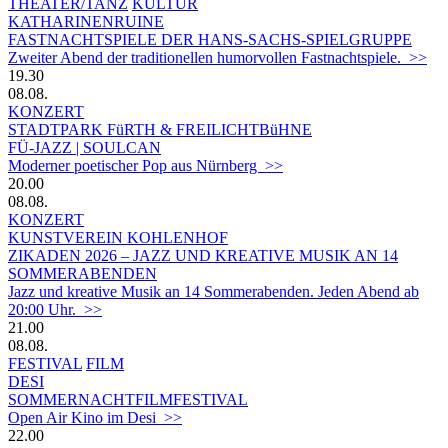
THEATER/TANZ
KULTUR
KATHARINENRUINE
FASTNACHTSPIELE DER HANS-SACHS-SPIELGRUPPE
Zweiter Abend der traditionellen humorvollen Fastnachtspiele. >>
19.30
08.08.
KONZERT
STADTPARK FüRTH & FREILICHTBüHNE
FÜ-JAZZ | SOULCAN
Moderner poetischer Pop aus Nürnberg >>
20.00
08.08.
KONZERT
KUNSTVEREIN KOHLENHOF
ZIKADEN 2026 – JAZZ UND KREATIVE MUSIK AN 14
SOMMERABENDEN
Jazz und kreative Musik an 14 Sommerabenden. Jeden Abend ab
20:00 Uhr. >>
21.00
08.08.
FESTIVAL
FILM
DESI
SOMMERNACHTFILMFESTIVAL
Open Air Kino im Desi >>
22.00