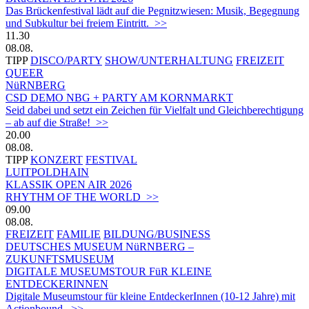
Das Brückenfestival lädt auf die Pegnitzwiesen: Musik, Begegnung
und Subkultur bei freiem Eintritt. >>
11.30
08.08.
TIPP
DISCO/PARTY
SHOW/UNTERHALTUNG
FREIZEIT
QUEER
NüRNBERG
CSD DEMO NBG + PARTY AM KORNMARKT
Seid dabei und setzt ein Zeichen für Vielfalt und Gleichberechtigung
– ab auf die Straße! >>
20.00
08.08.
TIPP
KONZERT
FESTIVAL
LUITPOLDHAIN
KLASSIK OPEN AIR 2026
RHYTHM OF THE WORLD >>
09.00
08.08.
FREIZEIT
FAMILIE
BILDUNG/BUSINESS
DEUTSCHES MUSEUM NüRNBERG –
ZUKUNFTSMUSEUM
DIGITALE MUSEUMSTOUR FüR KLEINE
ENTDECKERINNEN
Digitale Museumstour für kleine EntdeckerInnen (10-12 Jahre) mit
Actionbound. >>