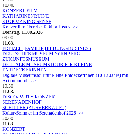
10.08.
KONZERT
FILM
KATHARINENRUINE
STOP MAKING SENSE
Konzertfilm über die Talking Heads >>
Dienstag, 11.08.2026
09.00
11.08.
FREIZEIT
FAMILIE
BILDUNG/BUSINESS
DEUTSCHES MUSEUM NüRNBERG –
ZUKUNFTSMUSEUM
DIGITALE MUSEUMSTOUR FüR KLEINE
ENTDECKERINNEN
Digitale Museumstour für kleine EntdeckerInnen (10-12 Jahre) mit
Actionbound. >>
19.30
11.08.
DISCO/PARTY
KONZERT
SERENADENHOF
SCHILLER (AUSVERKAUFT)
Kultur-Sommer im Serenadenhof 2026 >>
20.00
11.08.
KONZERT