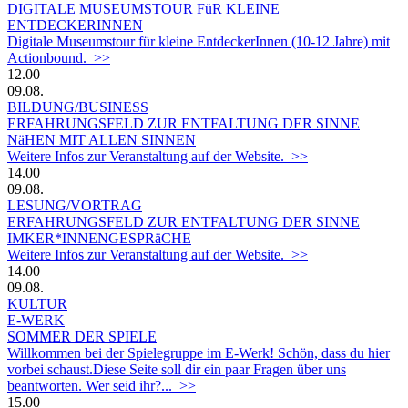
DIGITALE MUSEUMSTOUR FüR KLEINE
ENTDECKERINNEN
Digitale Museumstour für kleine EntdeckerInnen (10-12 Jahre) mit
Actionbound. >>
12.00
09.08.
BILDUNG/BUSINESS
ERFAHRUNGSFELD ZUR ENTFALTUNG DER SINNE
NäHEN MIT ALLEN SINNEN
Weitere Infos zur Veranstaltung auf der Website. >>
14.00
09.08.
LESUNG/VORTRAG
ERFAHRUNGSFELD ZUR ENTFALTUNG DER SINNE
IMKER*INNENGESPRäCHE
Weitere Infos zur Veranstaltung auf der Website. >>
14.00
09.08.
KULTUR
E-WERK
SOMMER DER SPIELE
Willkommen bei der Spielegruppe im E-Werk! Schön, dass du hier
vorbei schaust.Diese Seite soll dir ein paar Fragen über uns
beantworten. Wer seid ihr?... >>
15.00