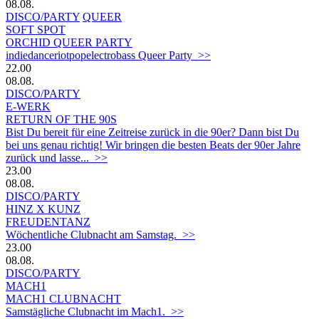
08.08.
DISCO/PARTY
QUEER
SOFT SPOT
ORCHID QUEER PARTY
indiedanceriotpopelectrobass Queer Party >>
22.00
08.08.
DISCO/PARTY
E-WERK
RETURN OF THE 90S
Bist Du bereit für eine Zeitreise zurück in die 90er? Dann bist Du
bei uns genau richtig! Wir bringen die besten Beats der 90er Jahre
zurück und lasse... >>
23.00
08.08.
DISCO/PARTY
HINZ X KUNZ
FREUDENTANZ
Wöchentliche Clubnacht am Samstag. >>
23.00
08.08.
DISCO/PARTY
MACH1
MACH1 CLUBNACHT
Samstägliche Clubnacht im Mach1. >>