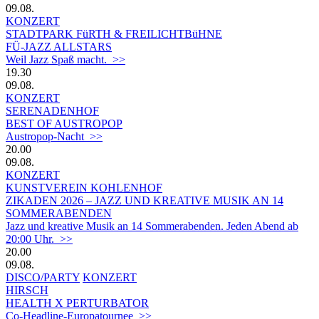
09.08.
KONZERT
STADTPARK FüRTH & FREILICHTBüHNE
FÜ-JAZZ ALLSTARS
Weil Jazz Spaß macht. >>
19.30
09.08.
KONZERT
SERENADENHOF
BEST OF AUSTROPOP
Austropop-Nacht >>
20.00
09.08.
KONZERT
KUNSTVEREIN KOHLENHOF
ZIKADEN 2026 – JAZZ UND KREATIVE MUSIK AN 14
SOMMERABENDEN
Jazz und kreative Musik an 14 Sommerabenden. Jeden Abend ab
20:00 Uhr. >>
20.00
09.08.
DISCO/PARTY
KONZERT
HIRSCH
HEALTH X PERTURBATOR
Co-Headline-Europatournee >>