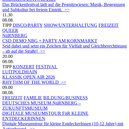
Das Brückenfestival lädt auf die Pegnitzwiesen: Musik, Begegnung
und Subkultur bei freiem Eintritt. >>
11.30
08.08.
TIPP
DISCO/PARTY
SHOW/UNTERHALTUNG
FREIZEIT
QUEER
NüRNBERG
CSD DEMO NBG + PARTY AM KORNMARKT
Seid dabei und setzt ein Zeichen für Vielfalt und Gleichberechtigung
– ab auf die Straße! >>
20.00
08.08.
TIPP
KONZERT
FESTIVAL
LUITPOLDHAIN
KLASSIK OPEN AIR 2026
RHYTHM OF THE WORLD >>
09.00
08.08.
FREIZEIT
FAMILIE
BILDUNG/BUSINESS
DEUTSCHES MUSEUM NüRNBERG –
ZUKUNFTSMUSEUM
DIGITALE MUSEUMSTOUR FüR KLEINE
ENTDECKERINNEN
Digitale Museumstour für kleine EntdeckerInnen (10-12 Jahre) mit
Actionbound. >>