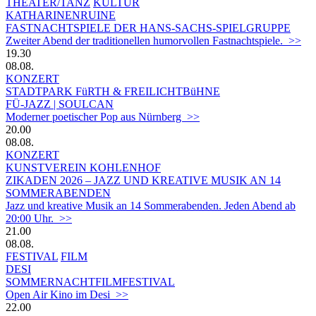
THEATER/TANZ
KULTUR
KATHARINENRUINE
FASTNACHTSPIELE DER HANS-SACHS-SPIELGRUPPE
Zweiter Abend der traditionellen humorvollen Fastnachtspiele. >>
19.30
08.08.
KONZERT
STADTPARK FüRTH & FREILICHTBüHNE
FÜ-JAZZ | SOULCAN
Moderner poetischer Pop aus Nürnberg >>
20.00
08.08.
KONZERT
KUNSTVEREIN KOHLENHOF
ZIKADEN 2026 – JAZZ UND KREATIVE MUSIK AN 14
SOMMERABENDEN
Jazz und kreative Musik an 14 Sommerabenden. Jeden Abend ab
20:00 Uhr. >>
21.00
08.08.
FESTIVAL
FILM
DESI
SOMMERNACHTFILMFESTIVAL
Open Air Kino im Desi >>
22.00