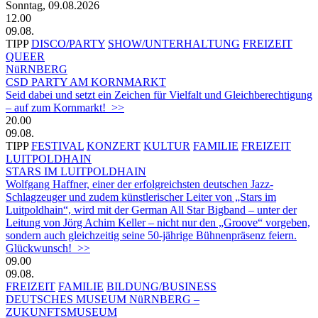
Sonntag, 09.08.2026
12.00
09.08.
TIPP
DISCO/PARTY
SHOW/UNTERHALTUNG
FREIZEIT
QUEER
NüRNBERG
CSD PARTY AM KORNMARKT
Seid dabei und setzt ein Zeichen für Vielfalt und Gleichberechtigung
– auf zum Kornmarkt! >>
20.00
09.08.
TIPP
FESTIVAL
KONZERT
KULTUR
FAMILIE
FREIZEIT
LUITPOLDHAIN
STARS IM LUITPOLDHAIN
Wolfgang Haffner, einer der erfolgreichsten deutschen Jazz-
Schlagzeuger und zudem künstlerischer Leiter von „Stars im
Luitpoldhain“, wird mit der German All Star Bigband – unter der
Leitung von Jörg Achim Keller – nicht nur den „Groove“ vorgeben,
sondern auch gleichzeitig seine 50-jährige Bühnenpräsenz feiern.
Glückwunsch! >>
09.00
09.08.
FREIZEIT
FAMILIE
BILDUNG/BUSINESS
DEUTSCHES MUSEUM NüRNBERG –
ZUKUNFTSMUSEUM