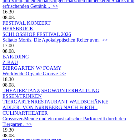
und Klein, an einem lauschigen Plätzchen mit leckeren Snacks und
erfrischenden Getränk... >>
16.30
08.08.
FESTIVAL
KONZERT
HERSBRUCK
SCHLOSSHOF FESTIVAL 2026
Saltatio Mortis, Die Apokalyptischen Reiter uvm. >>
17.00
08.08.
BAR/DJING
Z-BAU
BIERGARTEN W/ FOAMY
Worldwide Organic Groove >>
18.30
08.08.
THEATER/TANZ
SHOW/UNTERHALTUNG
ESSEN/TRINKEN
TIERGARTEN­RESTAURANT WALDSCHÄNKE
ADLER- VON NüRNBERG NACH FüRTH -
CULINARTHEATER
Crossover-Menue und ein musikalischer Parforceritt durch den
Tiergarten. >>
19.30
08.08.