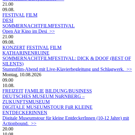
21.00
09.08.
FESTIVAL
FILM
DESI
SOMMERNACHTFILMFESTIVAL
Open Air Kino im Desi >>
21.00
09.08.
KONZERT
FESTIVAL
FILM
KATHARINENRUINE
SOMMERNACHTFILMFESTIVAL: DICK & DOOF (BEST OF
SILENTS)
Stummfilm-Abend mit Live-Klavierbegleitung und Schlagwerk. >>
Montag, 10.08.2026
09.00
10.08.
FREIZEIT
FAMILIE
BILDUNG/BUSINESS
DEUTSCHES MUSEUM NüRNBERG –
ZUKUNFTSMUSEUM
DIGITALE MUSEUMSTOUR FüR KLEINE
ENTDECKERINNEN
Digitale Museumstour für kleine EntdeckerInnen (10-12 Jahre) mit
Actionbound. >>
20.00
10.08.