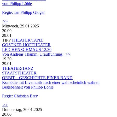
von Philipp Löhle
Regie: Jan Philipp Gloger
>>
Mittwoch, 29.01.2025
20.00
29.01.
TIPP
THEATER/TANZ
GOSTNER HOFTHEATER
LEICHENSCHMAUS 12.30
Von Andreas Thamm. Uraufführung! >>
19.30
29.01.
THEATER/TANZ
STAATSTHEATER
ORBIT – GESCHICHTE EINER BAND
Komödie mit Livemusik nach einer wahrscheinlich wahren
Begebenheit von Philipp Löhle
Regie: Christian Brey
>>
Donnerstag, 30.01.2025
20.00