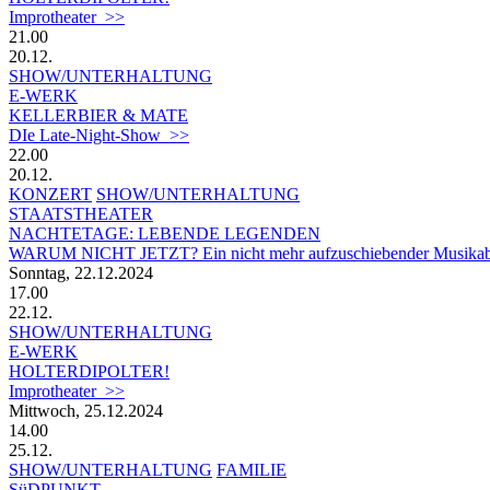
Improtheater >>
21.00
20.12.
SHOW/UNTERHALTUNG
E-WERK
KELLERBIER & MATE
DIe Late-Night-Show >>
22.00
20.12.
KONZERT
SHOW/UNTERHALTUNG
STAATSTHEATER
NACHTETAGE: LEBENDE LEGENDEN
WARUM NICHT JETZT? Ein nicht mehr aufzuschiebender Musikab
Sonntag, 22.12.2024
17.00
22.12.
SHOW/UNTERHALTUNG
E-WERK
HOLTERDIPOLTER!
Improtheater >>
Mittwoch, 25.12.2024
14.00
25.12.
SHOW/UNTERHALTUNG
FAMILIE
SüDPUNKT