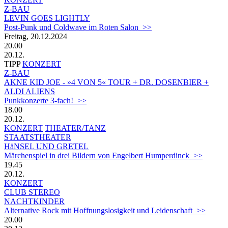
Z-BAU
LEVIN GOES LIGHTLY
Post-Punk und Coldwave im Roten Salon >>
Freitag, 20.12.2024
20.00
20.12.
TIPP
KONZERT
Z-BAU
AKNE KID JOE - »4 VON 5« TOUR + DR. DOSENBIER +
ALDI ALIENS
Punkkonzerte 3-fach! >>
18.00
20.12.
KONZERT
THEATER/TANZ
STAATSTHEATER
HäNSEL UND GRETEL
Märchenspiel in drei Bildern von Engelbert Humperdinck >>
19.45
20.12.
KONZERT
CLUB STEREO
NACHTKINDER
Alternative Rock mit Hoffnungslosigkeit und Leidenschaft >>
20.00