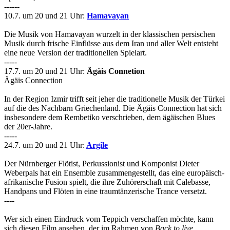
------
10.7. um 20 und 21 Uhr:
Hamavayan
Die Musik von Hamavayan wurzelt in der klassischen persischen
Musik durch frische Einflüsse aus dem Iran und aller Welt entsteht
eine neue Version der traditionellen Spielart.
-----
17.7. um 20 und 21 Uhr:
Ägäis Connetion
Ägäis Connection
In der Region Izmir trifft seit jeher die traditionelle Musik der Türkei
auf die des Nachbarn Griechenland. Die Ägäis Connection hat sich
insbesondere dem Rembetiko verschrieben, dem ägäischen Blues
der 20er-Jahre.
-----
24.7. um 20 und 21 Uhr:
Argile
Der Nürnberger Flötist, Perkussionist und Komponist Dieter
Weberpals hat ein Ensemble zusammengestellt, das eine europäisch-
afrikanische Fusion spielt, die ihre Zuhörerschaft mit Calebasse,
Handpans und Flöten in eine traumtänzerische Trance versetzt.
----
Wer sich einen Eindruck vom Teppich verschaffen möchte, kann
sich diesen Film ansehen, der im Rahmen von
Back to live