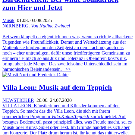
zum Hier und Jetzt
Musik
01.08.-03.08.2025
NüRNBERG.
Von Nadine Zwingel
Bei wem klingelt da eigentlich noch was, wenn so richtig altbackene
Tugenden wie Freundlichkeit, Demut und Wertschätzung aus der
Mottenkiste hüpfen, um den Zeitgeist an den – ach nö, auch das
noch – eher untrendigen, dafür umso friedfertigeren Gemeinsinn zu
erinnern? Einfach so aus Jux und Toleranz? Obendrein kost’s nix,
bringt aber jede Menge: Das zweifelsohne Unterschiedlichsein im
harmonischen Beieinandersein.
>>
Villa Leon: Musik auf dem Teppich
NEWSTICKER
26.06.-24.07.2020
VILLA LEON. Künstlerinnen und Künstler kommen auf den
Teppich. So macht das die Villa Leon, die sich mit ihrem
sommerlichen Programm
Villa.Kultur.Teppich
zurückmeldet. Auf
besagtes Bodentextil passt prinzipiell alles, was Freude macht, sei es
Musik oder Kunst, Spiel oder Text. Im Grunde handelt es sich aber
um Konzerte. Der Platz drum herum ist, ihr kennt das mittlerweile,