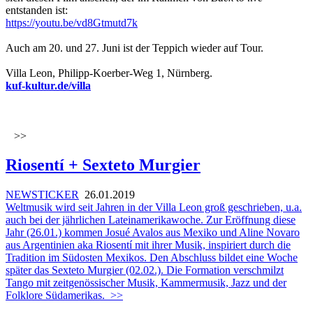
entstanden ist:
https://youtu.be/vd8Gtmutd7k
Auch am 20. und 27. Juni ist der Teppich wieder auf Tour.
Villa Leon,
Philipp-Koerber-Weg 1, Nürnberg.
kuf-kultur.de/villa
>>
Riosentí + Sexteto Murgier
NEWSTICKER
26.01.2019
Weltmusik wird seit Jahren in der Villa Leon groß geschrieben, u.a.
auch bei der jährlichen Lateinamerikawoche. Zur Eröffnung diese
Jahr (26.01.) kommen Josué Avalos aus Mexiko und Aline Novaro
aus Argentinien aka Riosentí mit ihrer Musik, inspiriert durch die
Tradition im Südosten Mexikos. Den Abschluss bildet eine Woche
später das Sexteto Murgier (02.02.). Die Formation verschmilzt
Tango mit zeitgenössischer Musik, Kammermusik, Jazz und der
Folklore Südamerikas.
>>