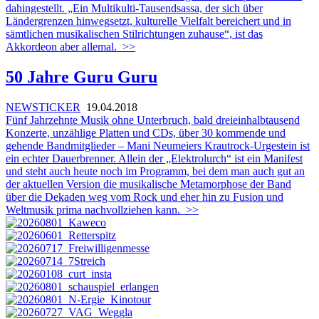
dahingestellt. „Ein Multikulti-Tausendsassa, der sich über
Ländergrenzen hinwegsetzt, kulturelle Vielfalt bereichert und in
sämtlichen musikalischen Stilrichtungen zuhause“, ist das
Akkordeon aber allemal.
>>
50 Jahre Guru Guru
NEWSTICKER
19.04.2018
Fünf Jahrzehnte Musik ohne Unterbruch, bald dreieinhalbtausend
Konzerte, unzählige Platten und CDs, über 30 kommende und
gehende Bandmitglieder – Mani Neumeiers Krautrock-Urgestein ist
ein echter Dauerbrenner. Allein der „Elektrolurch“ ist ein Manifest
und steht auch heute noch im Programm, bei dem man auch gut an
der aktuellen Version die musikalische Metamorphose der Band
über die Dekaden weg vom Rock und eher hin zu Fusion und
Weltmusik prima nachvollziehen kann.
>>