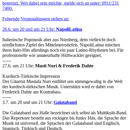
begrenzt. Wer dabei sein möchte, melde sich an unter: 0911/231
7400.
Folgende Veranstaltungen stehen an:
26.6. um 20 und um 21 Uhr:
NapoliLatina
Italienische Popmusik aber aus Nürnberg, dem vielleicht doch
nördlichsten Zipfel des Mittelmeerstiefels. NapoliLatina mischen
ihren Italo-Hits allerdings noch ein paar Latino-Rhythmen bei. Für
professionelle wie amateurhafte Hüftwackler geeignet.
------
27.6. um 21 Uhr:
Musti Nuri & Frederik Dahte
Kurdisch-Türkische Impression
Der Gitarrist Mustafa Nuri entführt uns stimmgewaltig in die Welt
der kurdisch-türkischen Musik. Unterstützt wird er dabei von
Frederick Dahte am Kontrabass.
------
3.7. um 20 und um 21 Uhr:
Galataband
Die Galataband aus Halle bezeichnet sich selbst als Multikulti-Band.
Das Repertoire besteht aus rockigen bis funky Hits, die Sprache der
Musik ist universell, die Sprachen der Galataband sind Englisch,
Spanisch, Türkisch und Deutsch.