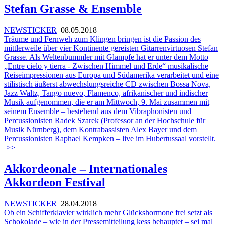
Stefan Grasse & Ensemble
NEWSTICKER
08.05.2018
Träume und Fernweh zum Klingen bringen ist die Passion des
mittlerweile über vier Kontinente gereisten Gitarrenvirtuosen Stefan
Grasse. Als Weltenbummler mit Glampfe hat er unter dem Motto
„Entre cielo y tierra - Zwischen Himmel und Erde“ musikalische
Reiseimpressionen aus Europa und Südamerika verarbeitet und eine
stilistisch äußerst abwechslungsreiche CD zwischen Bossa Nova,
Jazz Waltz, Tango nuevo, Flamenco, afrikanischer und indischer
Musik aufgenommen, die er am Mittwoch, 9. Mai zusammen mit
seinem Ensemble – bestehend aus dem Vibraphonisten und
Percussionisten Radek Szarek (Professor an der Hochschule für
Musik Nürnberg), dem Kontrabassisten Alex Bayer und dem
Percussionisten Raphael Kempken – live im Hubertussaal vorstellt.
>>
Akkordeonale – Internationales
Akkordeon Festival
NEWSTICKER
28.04.2018
Ob ein Schifferklavier wirklich mehr Glückshormone frei setzt als
Schokolade – wie in der Pressemitteilung kess behauptet – sei mal