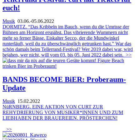
euch!
Musik
03.06.-05.06.2022
DORMITZ. “Das Kribbeln im Bauch, wenn du die Umrisse der
Bühnen am Horizont erspähst. Das vibrierende Wummern nicht
mehr so ferner Bässe. Eiskalter Secco, der die Mundwinkel
runterläuft, weil du zu überschwänglich getrunken hast.” War das
schön damals beim Tellerrand-Festival? Wer 2019 dabei war, wird
bejahen, wer nicht, will vom 03. bis 05. Juni 2022 dabei sein.
>>
BANDS BECOME BiER: Proberaum-
Update
Musik
15.02.2022
NüRNBERG. EINE AKTION VON CURT ZUR
REHYDRIERUNG VON MUSIKER*INNEN UND ZUM
LIEBHABEN DER BRAUEREIEN. PRÖSTERCHEN!
>>