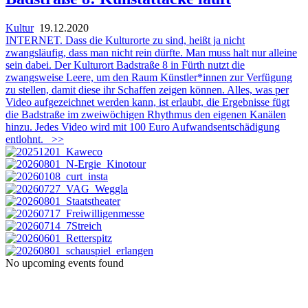
Kultur
19.12.2020
INTERNET. Dass die Kulturorte zu sind, heißt ja nicht
zwangsläufig, dass man nicht rein dürfte. Man muss halt nur alleine
sein dabei. Der Kulturort Badstraße 8 in Fürth nutzt die
zwangsweise Leere, um den Raum Künstler*innen zur Verfügung
zu stellen, damit diese ihr Schaffen zeigen können. Alles, was per
Video aufgezeichnet werden kann, ist erlaubt, die Ergebnisse fügt
die Badstraße im zweiwöchigen Rhythmus den eigenen Kanälen
hinzu. Jedes Video wird mit 100 Euro Aufwandsentschädigung
entlohnt.
>>
No upcoming events found