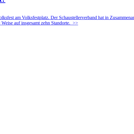
est am Volksfestplatz. Der Schaustellerverband hat in Zusammenarbeit
e Weise auf insgesamt zehn Standorte.
>>