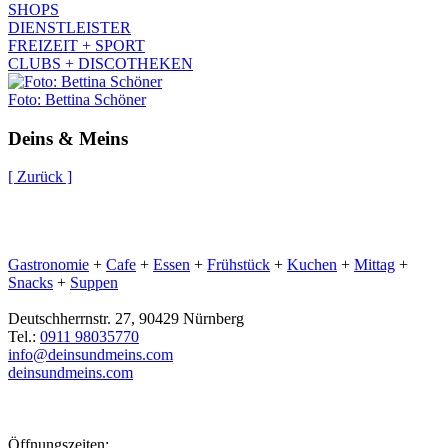
SHOPS
DIENSTLEISTER
FREIZEIT + SPORT
CLUBS + DISCOTHEKEN
Foto: Bettina Schöner
Deins & Meins
[ Zurück ]
Gastronomie
+
Cafe
+
Essen
+
Frühstück
+
Kuchen
+
Mittag
+
Snacks
+
Suppen
Deutschherrnstr. 27, 90429 Nürnberg
Tel.:
0911 98035770
info@deinsundmeins.com
deinsundmeins.com
Öffnungszeiten: