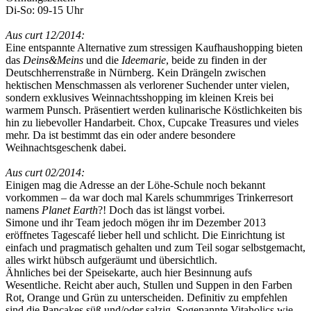
Di-So: 09-15 Uhr
Aus curt 12/2014:
Eine entspannte Alternative zum stressigen Kaufhaushopping bieten
das
Deins&Meins
und die
Ideemarie
, beide zu finden in der
Deutschherrenstraße in Nürnberg. Kein Drängeln zwischen
hektischen Menschmassen als verlorener Suchender unter vielen,
sondern exklusives Weinnachtsshopping im kleinen Kreis bei
warmem Punsch. Präsentiert werden kulinarische Köstlichkeiten bis
hin zu liebevoller Handarbeit. Chox, Cupcake Treasures und vieles
mehr. Da ist bestimmt das ein oder andere besondere
Weihnachtsgeschenk dabei.
Aus curt 02/2014:
Einigen mag die Adresse an der Löhe-Schule noch bekannt
vorkommen – da war doch mal Karels schummriges Trinkerresort
namens
Planet Earth
?! Doch das ist längst vorbei.
Simone und ihr Team jedoch mögen ihr im Dezember 2013
eröffnetes Tagescafé lieber hell und schlicht. Die Einrichtung ist
einfach und pragmatisch gehalten und zum Teil sogar selbstgemacht,
alles wirkt hübsch aufgeräumt und übersichtlich.
Ähnliches bei der Speisekarte, auch hier Besinnung aufs
Wesentliche. Reicht aber auch, Stullen und Suppen in den Farben
Rot, Orange und Grün zu unterscheiden. Definitiv zu empfehlen
sind die Pancakes süß und/oder salzig. Sogenannte Vitaholics wie