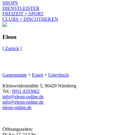
SHOPS
DIENSTLEISTER
FREIZEIT + SPORT
CLUBS + DISCOTHEKEN
Eleon
[ Zurück ]
Gastronomie
+
Essen
+
Griechisch
Kleinweidenmühle 5, 90429 Nürnberg
Tel.:
0911 4193662
info@eleon-online.de
info@eleon-online.de
eleon-online.de
Öffnungszeiten:
Di-Sa: 17-24 Uhr