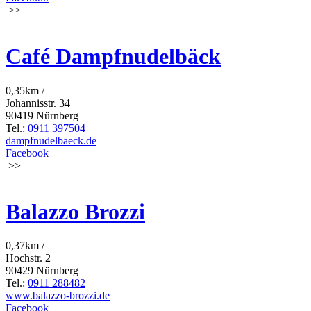
>>
Café Dampfnudelbäck
0,35km /
Johannisstr. 34
90419 Nürnberg
Tel.:
0911 397504
dampfnudelbaeck.de
Facebook
>>
Balazzo Brozzi
0,37km /
Hochstr. 2
90429 Nürnberg
Tel.:
0911 288482
www.balazzo-brozzi.de
Facebook