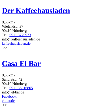
Der Kaffeehausladen
0,55km /
Wielandstr. 37
90419 Nürnberg
Tel.:
0911 3770923
info@kaffeehausladen.de
kaffeehausladen.de
>>
Casa El Bar
0,58km /
Sandratstr. 42
90419 Nürnberg
Tel.:
0911 36816865
info@el-bar.de
Facebook
el-bar.de
>>