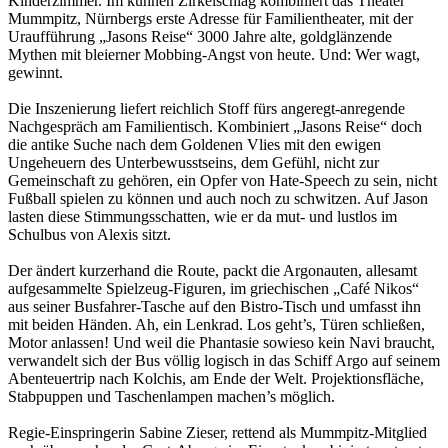
Kinderzimmer. Im kühnen Zirkelschlag kombiniert das Theater
Mummpitz, Nürnbergs erste Adresse für Familientheater, mit der
Uraufführung „Jasons Reise“ 3000 Jahre alte, goldglänzende
Mythen mit bleierner Mobbing-Angst von heute. Und: Wer wagt,
gewinnt.
Die Inszenierung liefert reichlich Stoff fürs angeregt-anregende
Nachgespräch am Familientisch. Kombiniert „Jasons Reise“ doch
die antike Suche nach dem Goldenen Vlies mit den ewigen
Ungeheuern des Unterbewusstseins, dem Gefühl, nicht zur
Gemeinschaft zu gehören, ein Opfer von Hate-Speech zu sein, nicht
Fußball spielen zu können und auch noch zu schwitzen. Auf Jason
lasten diese Stimmungsschatten, wie er da mut- und lustlos im
Schulbus von Alexis sitzt.
Der ändert kurzerhand die Route, packt die Argonauten, allesamt
aufgesammelte Spielzeug-Figuren, im griechischen „Café Nikos“
aus seiner Busfahrer-Tasche auf den Bistro-Tisch und umfasst ihn
mit beiden Händen. Ah, ein Lenkrad. Los geht’s, Türen schließen,
Motor anlassen! Und weil die Phantasie sowieso kein Navi braucht,
verwandelt sich der Bus völlig logisch in das Schiff Argo auf seinem
Abenteuertrip nach Kolchis, am Ende der Welt. Projektionsfläche,
Stabpuppen und Taschenlampen machen’s möglich.
Regie-Einspringerin Sabine Zieser, rettend als Mummpitz-Mitglied