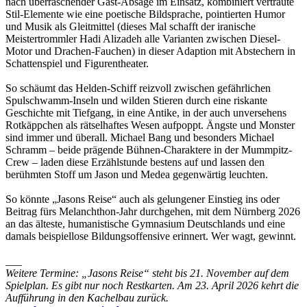
nach überraschender Gast-Absage im Einsatz, kombiniert vertraute
Stil-Elemente wie eine poetische Bildsprache, pointierten Humor
und Musik als Gleitmittel (dieses Mal schafft der iranische
Meistertrommler Hadi Alizadeh alle Varianten zwischen Diesel-
Motor und Drachen-Fauchen) in dieser Adaption mit Abstechern in
Schattenspiel und Figurentheater.
So schäumt das Helden-Schiff reizvoll zwischen gefährlichen
Spulschwamm-Inseln und wilden Stieren durch eine riskante
Geschichte mit Tiefgang, in eine Antike, in der auch unversehens
Rotkäppchen als rätselhaftes Wesen aufpoppt. Ängste und Monster
sind immer und überall. Michael Bang und besonders Michael
Schramm – beide prägende Bühnen-Charaktere in der Mummpitz-
Crew – laden diese Erzählstunde bestens auf und lassen den
berühmten Stoff um Jason und Medea gegenwärtig leuchten.
So könnte „Jasons Reise“ auch als gelungener Einstieg ins oder
Beitrag fürs Melanchthon-Jahr durchgehen, mit dem Nürnberg 2026
an das älteste, humanistische Gymnasium Deutschlands und eine
damals beispiellose Bildungsoffensive erinnert. Wer wagt, gewinnt.
___
Weitere Termine: „Jasons Reise“ steht bis 21. November auf dem
Spielplan. Es gibt nur noch Restkarten. Am 23. April 2026 kehrt die
Aufführung in den Kachelbau zurück.