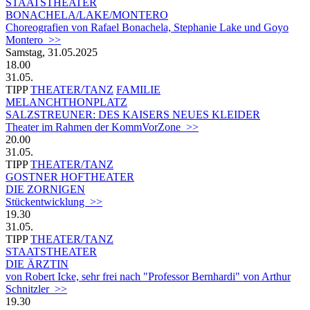
STAATSTHEATER
BONACHELA/LAKE/MONTERO
Choreografien von Rafael Bonachela, Stephanie Lake und Goyo
Montero >>
Samstag, 31.05.2025
18.00
31.05.
TIPP
THEATER/TANZ
FAMILIE
MELANCHTHONPLATZ
SALZSTREUNER: DES KAISERS NEUES KLEIDER
Theater im Rahmen der KommVorZone >>
20.00
31.05.
TIPP
THEATER/TANZ
GOSTNER HOFTHEATER
DIE ZORNIGEN
Stückentwicklung >>
19.30
31.05.
TIPP
THEATER/TANZ
STAATSTHEATER
DIE ÄRZTIN
von Robert Icke, sehr frei nach "Professor Bernhardi" von Arthur
Schnitzler >>
19.30