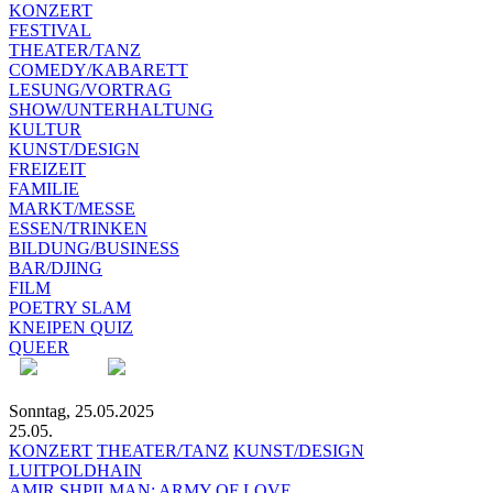
KONZERT
FESTIVAL
THEATER/TANZ
COMEDY/KABARETT
LESUNG/VORTRAG
SHOW/UNTERHALTUNG
KULTUR
KUNST/DESIGN
FREIZEIT
FAMILIE
MARKT/MESSE
ESSEN/TRINKEN
BILDUNG/BUSINESS
BAR/DJING
FILM
POETRY SLAM
KNEIPEN QUIZ
QUEER
Sonntag, 25.05.2025
25.05.
KONZERT
THEATER/TANZ
KUNST/DESIGN
LUITPOLDHAIN
AMIR SHPILMAN: ARMY OF LOVE