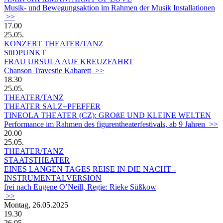
Musik- und Bewegungsaktion im Rahmen der Musik Installationen
>>
17.00
25.05.
KONZERT
THEATER/TANZ
SüDPUNKT
FRAU URSULA AUF KREUZFAHRT
Chanson Travestie Kabarett >>
18.30
25.05.
THEATER/TANZ
THEATER SALZ+PFEFFER
TINEOLA THEATER (CZ): GROßE UND KLEINE WELTEN
Performance im Rahmen des figurentheaterfestivals, ab 9 Jahren >>
20.00
25.05.
THEATER/TANZ
STAATSTHEATER
EINES LANGEN TAGES REISE IN DIE NACHT -
INSTRUMENTALVERSION
frei nach Eugene O’Neill, Regie: Rieke Süßkow
>>
Montag, 26.05.2025
19.30
26.05.