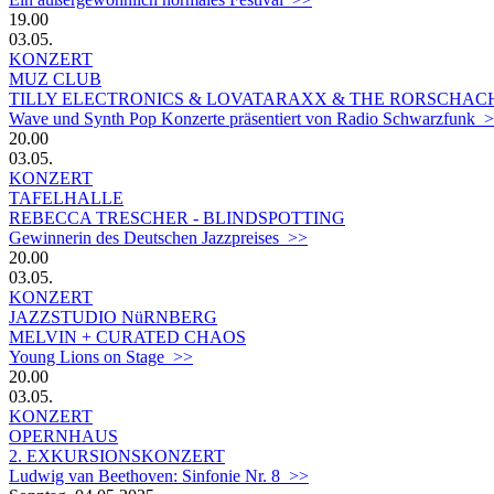
19.00
03.05.
KONZERT
MUZ CLUB
TILLY ELECTRONICS & LOVATARAXX & THE RORSCHA
Wave und Synth Pop Konzerte präsentiert von Radio Schwarzfunk 
20.00
03.05.
KONZERT
TAFELHALLE
REBECCA TRESCHER - BLINDSPOTTING
Gewinnerin des Deutschen Jazzpreises >>
20.00
03.05.
KONZERT
JAZZSTUDIO NüRNBERG
MELVIN + CURATED CHAOS
Young Lions on Stage >>
20.00
03.05.
KONZERT
OPERNHAUS
2. EXKURSIONSKONZERT
Ludwig van Beethoven: Sinfonie Nr. 8 >>