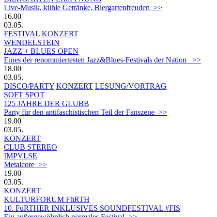
Live-Musik, kühle Getränke, Biergartenfreuden >>
16.00
03.05.
FESTIVAL
KONZERT
WENDELSTEIN
JAZZ + BLUES OPEN
Eines der renommiertesten Jazz&Blues-Festivals der Nation >>
18.00
03.05.
DISCO/PARTY
KONZERT
LESUNG/VORTRAG
SOFT SPOT
125 JAHRE DER GLUBB
Party für den antifaschistischen Teil der Fanszene >>
19.00
03.05.
KONZERT
CLUB STEREO
IMPVLSE
Metalcore >>
19.00
03.05.
KONZERT
KULTURFORUM FüRTH
10. FüRTHER INKLUSIVES SOUNDFESTIVAL #FIS
Ein außergewöhnlich normales Festival >>