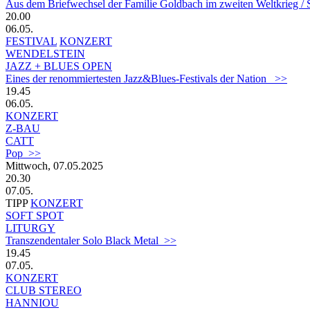
Aus dem Briefwechsel der Familie Goldbach im zweiten Weltkrieg /
20.00
06.05.
FESTIVAL
KONZERT
WENDELSTEIN
JAZZ + BLUES OPEN
Eines der renommiertesten Jazz&Blues-Festivals der Nation >>
19.45
06.05.
KONZERT
Z-BAU
CATT
Pop >>
Mittwoch, 07.05.2025
20.30
07.05.
TIPP
KONZERT
SOFT SPOT
LITURGY
Transzendentaler Solo Black Metal >>
19.45
07.05.
KONZERT
CLUB STEREO
HANNIOU