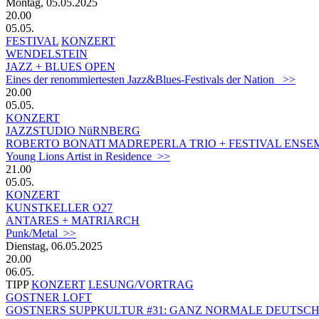
Montag, 05.05.2025
20.00
05.05.
FESTIVAL
KONZERT
WENDELSTEIN
JAZZ + BLUES OPEN
Eines der renommiertesten Jazz&Blues-Festivals der Nation >>
20.00
05.05.
KONZERT
JAZZSTUDIO NüRNBERG
ROBERTO BONATI MADREPERLA TRIO + FESTIVAL ENSE
Young Lions Artist in Residence >>
21.00
05.05.
KONZERT
KUNSTKELLER O27
ANTARES + MATRIARCH
Punk/Metal >>
Dienstag, 06.05.2025
20.00
06.05.
TIPP
KONZERT
LESUNG/VORTRAG
GOSTNER LOFT
GOSTNERS SUPPKULTUR #31: GANZ NORMALE DEUTSC