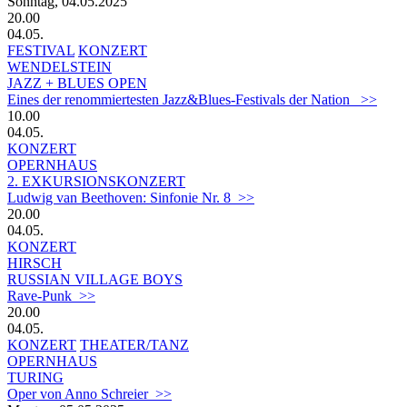
Sonntag, 04.05.2025
20.00
04.05.
FESTIVAL
KONZERT
WENDELSTEIN
JAZZ + BLUES OPEN
Eines der renommiertesten Jazz&Blues-Festivals der Nation >>
10.00
04.05.
KONZERT
OPERNHAUS
2. EXKURSIONSKONZERT
Ludwig van Beethoven: Sinfonie Nr. 8 >>
20.00
04.05.
KONZERT
HIRSCH
RUSSIAN VILLAGE BOYS
Rave-Punk >>
20.00
04.05.
KONZERT
THEATER/TANZ
OPERNHAUS
TURING
Oper von Anno Schreier >>