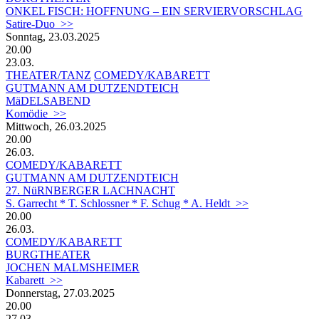
ONKEL FISCH: HOFFNUNG – EIN SERVIERVORSCHLAG
Satire-Duo >>
Sonntag, 23.03.2025
20.00
23.03.
THEATER/TANZ
COMEDY/KABARETT
GUTMANN AM DUTZENDTEICH
MäDELSABEND
Komödie >>
Mittwoch, 26.03.2025
20.00
26.03.
COMEDY/KABARETT
GUTMANN AM DUTZENDTEICH
27. NüRNBERGER LACHNACHT
S. Garrecht * T. Schlossner * F. Schug * A. Heldt >>
20.00
26.03.
COMEDY/KABARETT
BURGTHEATER
JOCHEN MALMSHEIMER
Kabarett >>
Donnerstag, 27.03.2025
20.00
27.03.