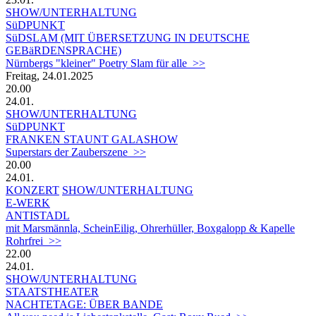
SHOW/UNTERHALTUNG
SüDPUNKT
SüDSLAM (MIT ÜBERSETZUNG IN DEUTSCHE
GEBäRDENSPRACHE)
Nürnbergs "kleiner" Poetry Slam für alle >>
Freitag, 24.01.2025
20.00
24.01.
SHOW/UNTERHALTUNG
SüDPUNKT
FRANKEN STAUNT GALASHOW
Superstars der Zauberszene >>
20.00
24.01.
KONZERT
SHOW/UNTERHALTUNG
E-WERK
ANTISTADL
mit Marsmännla, ScheinEilig, Ohrerhüller, Boxgalopp & Kapelle
Rohrfrei >>
22.00
24.01.
SHOW/UNTERHALTUNG
STAATSTHEATER
NACHTETAGE: ÜBER BANDE