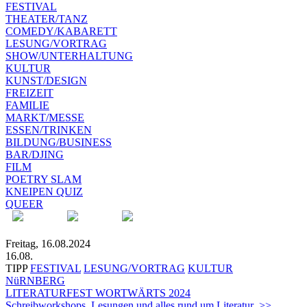
FESTIVAL
THEATER/TANZ
COMEDY/KABARETT
LESUNG/VORTRAG
SHOW/UNTERHALTUNG
KULTUR
KUNST/DESIGN
FREIZEIT
FAMILIE
MARKT/MESSE
ESSEN/TRINKEN
BILDUNG/BUSINESS
BAR/DJING
FILM
POETRY SLAM
KNEIPEN QUIZ
QUEER
Freitag, 16.08.2024
16.08.
TIPP
FESTIVAL
LESUNG/VORTRAG
KULTUR
NüRNBERG
LITERATURFEST WORTWÄRTS 2024
Schreibworkshops, Lesungen und alles rund um Literatur >>