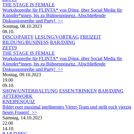
THE STAGE IS FEMALE
Workshopreihe für FLINTA* von Djing, über Social Media für
Künstler*innen, bis zu Bühnenpräsenz. Abschließende
Diskussionsreihe und Party! >>
Sonntag, 08.10.2023
08.10.
DISCO/PARTY
LESUNG/VORTRAG
FREIZEIT
BILDUNG/BUSINESS
BAR/DJING
ZETT9
THE STAGE IS FEMALE
Workshopreihe für FLINTA* von Djing, über Social Media für
Künstler*innen, bis zu Bühnenpräsenz. Abschließende
Diskussionsreihe und Party! >>
Montag, 09.10.2023
19.00
09.10.
SHOW/UNTERHALTUNG
ESSEN/TRINKEN
BAR/DJING
AFTERWORK
KNEIPENQUIZ
Bildet euer maximal intelligentes Vierer-Team und stellt euch vierzig
fiesen Fragen! >>
Samstag, 14.10.2023
22.00
14.10.
BAR/DJING