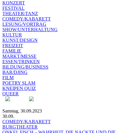
KONZERT
FESTIVAL
THEATER/TANZ
COMEDY/KABARETT
LESUNG/VORTRAG
SHOW/UNTERHALTUNG
KULTUR
KUNST/DESIGN
FREIZEIT
FAMILIE
MARKT/MESSE
ESSEN/TRINKEN
BILDUNG/BUSINESS
BAR/DJING
FILM
POETRY SLAM
KNEIPEN QUIZ
QUEER
Samstag, 30.09.2023
30.09.
COMEDY/KABARETT
BURGTHEATER
ONKEL FISCH – WAHRHEIT, DIE NACKTE UND DIE