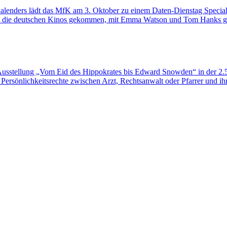
lenders lädt das MfK am 3. Oktober zu einem Daten-Dienstag Special ins
r in die deutschen Kinos gekommen, mit Emma Watson und Tom Hanks g
r Ausstellung „Vom Eid des Hippokrates bis Edward Snowden“ in der 2.
ersönlichkeitsrechte zwischen Arzt, Rechtsanwalt oder Pfarrer und ih