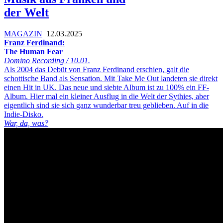
der Welt
MAGAZIN
12.03.2025
Franz Ferdinand:
The Human Fear
Domino Recording / 10.01.
Als 2004 das Debüt von Franz Ferdinand erschien, galt die
schottische Band als Sensation. Mit Take Me Out landeten sie direkt
einen Hit in UK. Das neue und siebte Album ist zu 100% ein FF-
Album. Hier mal ein kleiner Ausflug in die Welt der Sythies, aber
eigentlich sind sie sich ganz wunderbar treu geblieben. Auf in die
Indie-Disko.
War, da, was?