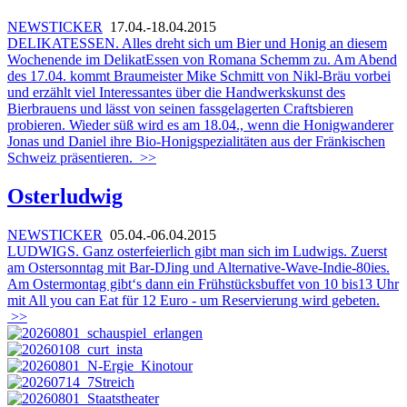
NEWSTICKER
17.04.-18.04.2015
DELIKATESSEN. Alles dreht sich um Bier und Honig an diesem
Wochenende im DelikatEssen von Romana Schemm zu. Am Abend
des 17.04. kommt Braumeister Mike Schmitt von Nikl-Bräu vorbei
und erzählt viel Interessantes über die Handwerkskunst des
Bierbrauens und lässt von seinen fassgelagerten Craftsbieren
probieren. Wieder süß wird es am 18.04., wenn die Honigwanderer
Jonas und Daniel ihre Bio-Honigspezialitäten aus der Fränkischen
Schweiz präsentieren.
>>
Osterludwig
NEWSTICKER
05.04.-06.04.2015
LUDWIGS. Ganz osterfeierlich gibt man sich im Ludwigs. Zuerst
am Ostersonntag mit Bar-DJing und Alternative-Wave-Indie-80ies.
Am Ostermontag gibt‘s dann ein Frühstücksbuffet von 10 bis13 Uhr
mit All you can Eat für 12 Euro - um Reservierung wird gebeten.
>>