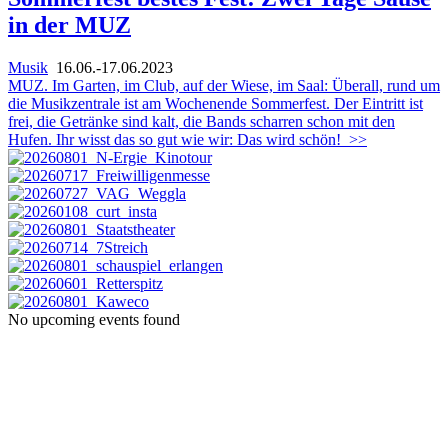
in der MUZ
Musik
16.06.-17.06.2023
MUZ. Im Garten, im Club, auf der Wiese, im Saal: Überall, rund um
die Musikzentrale ist am Wochenende Sommerfest. Der Eintritt ist
frei, die Getränke sind kalt, die Bands scharren schon mit den
Hufen. Ihr wisst das so gut wie wir: Das wird schön!
>>
No upcoming events found