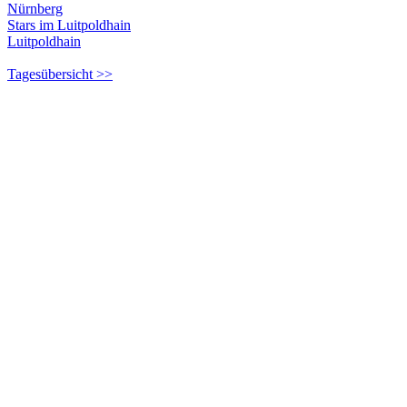
Nürnberg
Stars im Luitpoldhain
Luitpoldhain
Tagesübersicht >>