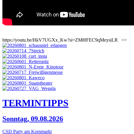
https://youtu.be/HkV7UGXx_Kw?si=ZM8fFEC9qMeysiLR
>>
TERMIN
TIPPS
Sonntag, 09.08.2026
CSD Party am Kornmarkt