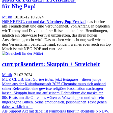
für Nbg Pop!
Musik
10.10.-12.10.2024
NüRNBERG. curt und das
Nürnberg Pop Festival
, das ist eine
alte Freundschaft und eine Verbundenheit. Von Anfang an begleiten
wir Tommy und David bei ihrer Reise und bei ihren Bemühungen,
jährlich ein Showcase Festival umzusetzen, das ihren hohen
Ansprüchen gerecht wird. Das machen wir nicht nur, weil wir mit
den Veranstaltern befreundet sind, sondern weil es eben auch ein top
Match ist mit NBG POP und curt.
>>
curt präsentiert: Skuppin + Streichelt
Musik
21.02.2024
MUZ CLUB. Erst
Garten Eden
, jetzt
Reliquien
– dieser junge
Mann aus der Kulturhauptstadt 2025 Chemnitz muss sich anhand
seiner Releasetitel eine gewisse religiöse Faszination nachsagen
lassen. Skuppin haut uns auf seinem Debütalbum die nasskalten
80s-Beats um die Ohren als wären es Waschlappen und wir sehr
ungezogene Buben. Seine emotionalen, persönlichen Texte gehen
dabei wirklich nah.
Als Support Act mit dabei ist Nürnbergs finest in ebenfalls NNDW,