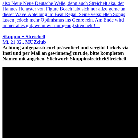
also Neue Neue Deutsche Welle, denn auch Streichelt aka. der
Hannes Hengster von Figure Beach labt sich nur allzu gerne an
dieser Wave-Abteilung im Beat-Regal. Seine verspielten Songs
lassen jedoch mehr Optimismus ins Genre rein. Am Ende wird
immer alles gut, wenn wir nur genug streicheln!
Skuppin + Streichelt
Mi, 21.02.,
MUZclub
Achtung aufgepasst: curt präsentiert und vergibt Tickets via
Insti und per Mail an gewinnen@curt.de, bitte kompletten
Namen mit angeben, Stichwort: SkuppinstreicheltStreichelt