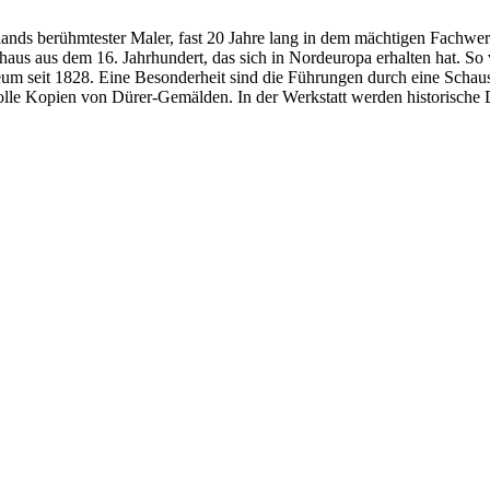
nds berühmtester Maler, fast 20 Jahre lang in dem mächtigen Fachwerkh
rhaus aus dem 16. Jahrhundert, das sich in Nordeuropa erhalten hat. S
eum seit 1828. Eine Besonderheit sind die Führungen durch eine Schaus
lle Kopien von Dürer-Gemälden. In der Werkstatt werden historische D